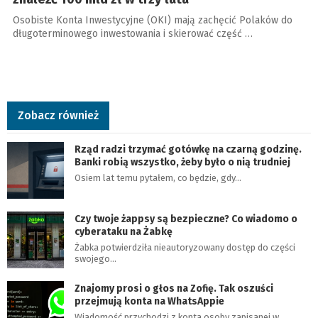
Osobiste Konta Inwestycyjne (OKI) mają zachęcić Polaków do
długoterminowego inwestowania i skierować część …
Zobacz również
Rząd radzi trzymać gotówkę na czarną godzinę.
Banki robią wszystko, żeby było o nią trudniej
Osiem lat temu pytałem, co będzie, gdy…
Czy twoje żappsy są bezpieczne? Co wiadomo o
cyberataku na Żabkę
Żabka potwierdziła nieautoryzowany dostęp do części
swojego…
Znajomy prosi o głos na Zofię. Tak oszuści
przejmują konta na WhatsAppie
Wiadomość przychodzi z konta osoby zapisanej w…