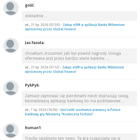
gość
:
dokładnie
…
wt., 21 lip 2026 (07:30)
•
Zakup eSIM w aplikacji Banku Millennium
wyróżniony przez Global Finance
Jas Fasola
:
chciałbym zrozumieć jaki był powód nagrody. Usługa
oferowana jest przez bardzo wiele banków.
…
wt., 21 lip 2026 (07:12)
•
Zakup eSIM w aplikacji Banku Millennium
wyróżniony przez Global Finance
PykPyk
:
Zamiast zajmować się pierdołami niech dopracują swoją
beznadziejną aplikację bankową bo ma podstawowe
…
wt., 7 lip 2026 (16:36)
•
UniCredit uruchamia pierwszą w Polsce
bankową grę fabularną “Kosmiczna Fortuna”
human1
:
Trochę spóźniony ten news. Ta gra rozpoczęła się w