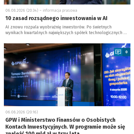
06.08.2026 (20:34) –
informacja prasowa
10 zasad rozsądnego inwestowania w AI
AI znowu rozpala wyobraźnię inwestorów. Po świetnych
wynikach kwartalnych największych spółek technologicznych …
a
0
06.08.2026 (20:16)
GPW i Ministerstwo Finansów o Osobistych
Kontach Inwestycyjnych. W programie może się
znaleźć 100 mld zł w trzy lata