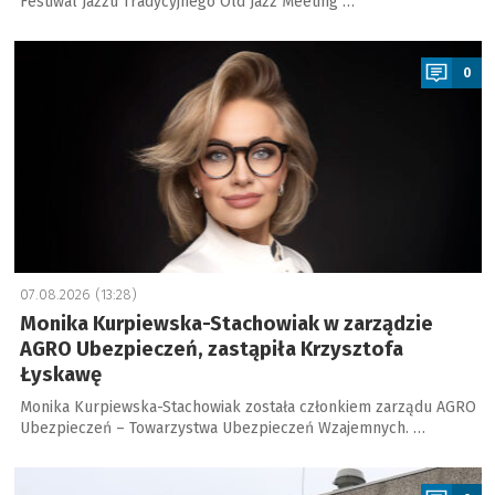
Festiwal Jazzu Tradycyjnego Old Jazz Meeting …
a
0
07.08.2026 (13:28)
Monika Kurpiewska-Stachowiak w zarządzie
AGRO Ubezpieczeń, zastąpiła Krzysztofa
Łyskawę
Monika Kurpiewska-Stachowiak została członkiem zarządu AGRO
Ubezpieczeń – Towarzystwa Ubezpieczeń Wzajemnych. …
a