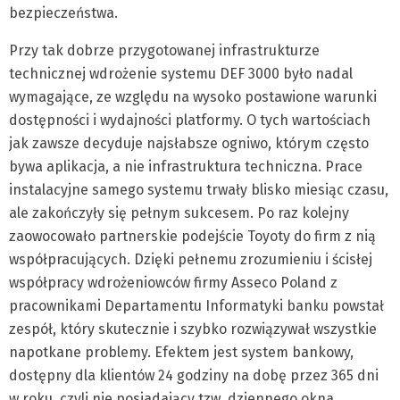
bezpieczeństwa.
Przy tak dobrze przygotowanej infrastrukturze
technicznej wdrożenie systemu DEF 3000 było nadal
wymagające, ze względu na wysoko postawione warunki
dostępności i wydajności platformy. O tych wartościach
jak zawsze decyduje najsłabsze ogniwo, którym często
bywa aplikacja, a nie infrastruktura techniczna. Prace
instalacyjne samego systemu trwały blisko miesiąc czasu,
ale zakończyły się pełnym sukcesem. Po raz kolejny
zaowocowało partnerskie podejście Toyoty do firm z nią
współpracujących. Dzięki pełnemu zrozumieniu i ścisłej
współpracy wdrożeniowców firmy Asseco Poland z
pracownikami Departamentu Informatyki banku powstał
zespół, który skutecznie i szybko rozwiązywał wszystkie
napotkane problemy. Efektem jest system bankowy,
dostępny dla klientów 24 godziny na dobę przez 365 dni
w roku, czyli nie posiadający tzw. dziennego okna