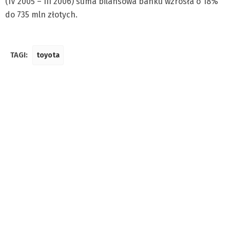
(IV 2005 – III 2006) suma bilansowa banku wzrosła o 18%
do 735 mln złotych.
TAGI:
toyota