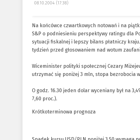
08.10.2004 (17:38)
Na końcówce czwartkowych notowań i na piątko
S&P o podniesieniu perspektywy ratingu dla Po
sytuacji fiskalnej i lepszy bilans płatniczy kra
tydzień przed głosowaniem nad wotum zaufani
Wiceminister polityki społecznej Cezary Miżeje
utrzymać się poniżej 3 mln, stopa bezrobocia 
O godz. 16.30 jeden dolar wyceniany był na 3,49
7,60 proc.).
Krótkoterminowa prognoza
Spadek kursu USD/PLN poniżej 3,50 wymaga pot