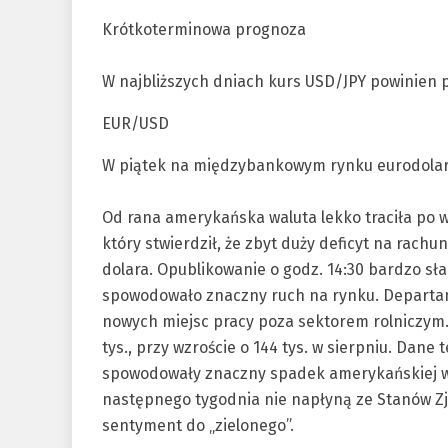
Krótkoterminowa prognoza
W najbliższych dniach kurs USD/JPY powinien p
EUR/USD
W piątek na międzybankowym rynku eurodolara
Od rana amerykańska waluta lekko traciła po 
który stwierdził, że zbyt duży deficyt na rach
dolara. Opublikowanie o godz. 14:30 bardzo s
spowodowało znaczny ruch na rynku. Departame
nowych miejsc pracy poza sektorem rolniczym.
tys., przy wzroście o 144 tys. w sierpniu. Dane 
spowodowały znaczny spadek amerykańskiej w
następnego tygodnia nie napłyną ze Stanów Z
sentyment do „zielonego”.