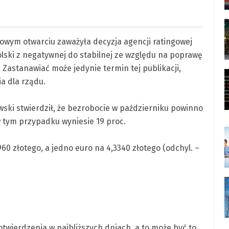
wym otwarciu zaważyła decyzja agencji ratingowej
lski z negatywnej do stabilnej ze względu na poprawę
ju. Zastanawiać może jedynie termin tej publikacji,
a dla rządu.
wski stwierdził, że bezrobocie w październiku powinno
w tym przypadku wyniesie 19 proc.
60 złotego, a jedno euro na 4,3340 złotego (odchyl. –
wierdzenia w najbliższych dniach, a to może być to