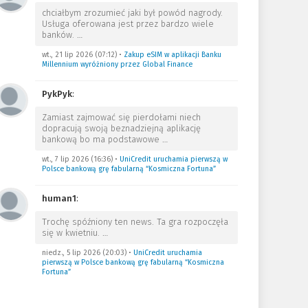
chciałbym zrozumieć jaki był powód nagrody.
Usługa oferowana jest przez bardzo wiele
banków.
…
wt., 21 lip 2026 (07:12)
•
Zakup eSIM w aplikacji Banku
Millennium wyróżniony przez Global Finance
PykPyk
:
Zamiast zajmować się pierdołami niech
dopracują swoją beznadziejną aplikację
bankową bo ma podstawowe
…
wt., 7 lip 2026 (16:36)
•
UniCredit uruchamia pierwszą w
Polsce bankową grę fabularną “Kosmiczna Fortuna”
human1
:
Trochę spóźniony ten news. Ta gra rozpoczęła
się w kwietniu.
…
niedz., 5 lip 2026 (20:03)
•
UniCredit uruchamia
pierwszą w Polsce bankową grę fabularną “Kosmiczna
Fortuna”