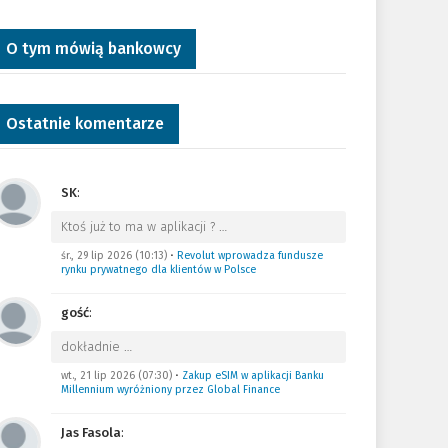
O tym mówią bankowcy
Ostatnie komentarze
SK
:
Ktoś już to ma w aplikacji ?
…
śr., 29 lip 2026 (10:13)
•
Revolut wprowadza fundusze
rynku prywatnego dla klientów w Polsce
gość
:
dokładnie
…
wt., 21 lip 2026 (07:30)
•
Zakup eSIM w aplikacji Banku
Millennium wyróżniony przez Global Finance
Jas Fasola
: