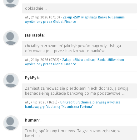
dokładnie
…
wt., 21 lip 2026 (07:30)
•
Zakup eSIM w aplikacji Banku Millennium
wyróżniony przez Global Finance
Jas Fasola
:
chciałbym zrozumieć jaki był powód nagrody. Usługa
oferowana jest przez bardzo wiele banków.
…
wt., 21 lip 2026 (07:12)
•
Zakup eSIM w aplikacji Banku Millennium
wyróżniony przez Global Finance
PykPyk
:
Zamiast zajmować się pierdołami niech dopracują swoją
beznadziejną aplikację bankową bo ma podstawowe
…
wt., 7 lip 2026 (16:36)
•
UniCredit uruchamia pierwszą w Polsce
bankową grę fabularną “Kosmiczna Fortuna”
human1
:
Trochę spóźniony ten news. Ta gra rozpoczęła się w
kwietniu.
…