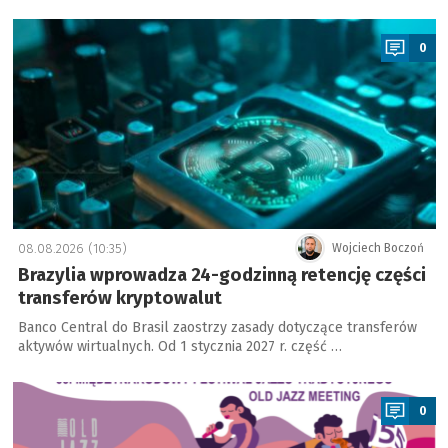
a
0
08.08.2026 (10:35)
Wojciech Boczoń
Brazylia wprowadza 24-godzinną retencję części
transferów kryptowalut
Banco Central do Brasil zaostrzy zasady dotyczące transferów
aktywów wirtualnych. Od 1 stycznia 2027 r. część …
a
0