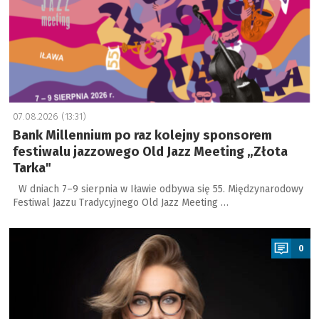
07.08.2026 (13:31)
Bank Millennium po raz kolejny sponsorem
festiwalu jazzowego Old Jazz Meeting „Złota
Tarka"
W dniach 7–9 sierpnia w Iławie odbywa się 55. Międzynarodowy
Festiwal Jazzu Tradycyjnego Old Jazz Meeting …
a
0