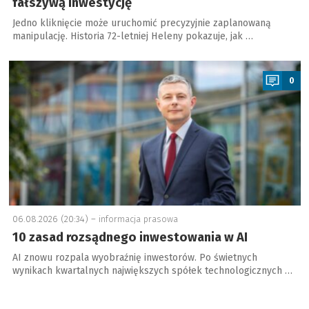
fałszywą inwestycję
Jedno kliknięcie może uruchomić precyzyjnie zaplanowaną
manipulację. Historia 72-letniej Heleny pokazuje, jak …
a
0
06.08.2026 (20:34) –
informacja prasowa
10 zasad rozsądnego inwestowania w AI
AI znowu rozpala wyobraźnię inwestorów. Po świetnych
wynikach kwartalnych największych spółek technologicznych …