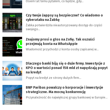
Osiem lat temu pytałem, co będzie, gdy…
Czy twoje żappsy są bezpieczne? Co wiadomo o
cyberataku na Żabkę
Żabka potwierdziła nieautoryzowany dostęp do części
swojego…
Znajomy prosi o głos na Zofię. Tak oszuści
przejmują konta na WhatsAppie
Wiadomość przychodzi z konta osoby zapisanej w…
Dlaczego banki biją się o duże firmy. Inwestycje z
KPO o wartości ponad 158 mld zł napędzają popyt
na kredyt
Popyt na kredyt ze strony dużych firm…
BNP Paribas powalczy o korporacje i inwestycje
strategiczne. Ma mocną konkurencję
Przynależność do największej grupy bankowej w Europie…