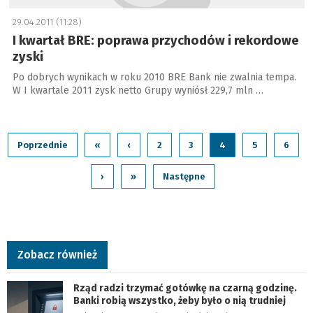
29.04.2011 (11:28)
I kwartał BRE: poprawa przychodów i rekordowe
zyski
Po dobrych wynikach w roku 2010 BRE Bank nie zwalnia tempa.
W I kwartale 2011 zysk netto Grupy wyniósł 229,7 mln …
Poprzednie
«
‹
2
3
4
5
6
›
»
Następne
Zobacz również
Rząd radzi trzymać gotówkę na czarną godzinę.
Banki robią wszystko, żeby było o nią trudniej