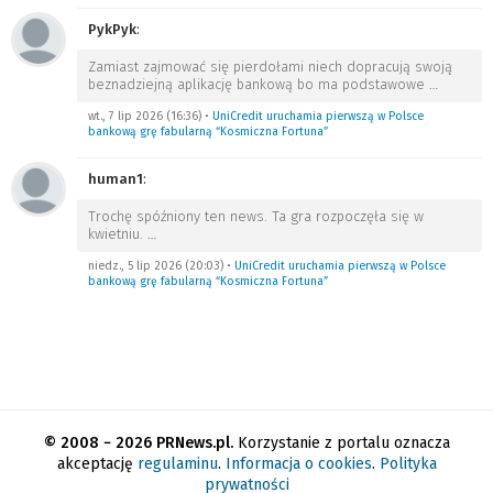
PykPyk
:
Zamiast zajmować się pierdołami niech dopracują swoją
beznadziejną aplikację bankową bo ma podstawowe
…
wt., 7 lip 2026 (16:36)
•
UniCredit uruchamia pierwszą w Polsce
bankową grę fabularną “Kosmiczna Fortuna”
human1
:
Trochę spóźniony ten news. Ta gra rozpoczęła się w
kwietniu.
…
niedz., 5 lip 2026 (20:03)
•
UniCredit uruchamia pierwszą w Polsce
bankową grę fabularną “Kosmiczna Fortuna”
© 2008 − 2026 PRNews.pl.
Korzystanie z portalu oznacza
akceptację
regulaminu
.
Informacja o cookies
.
Polityka
prywatności