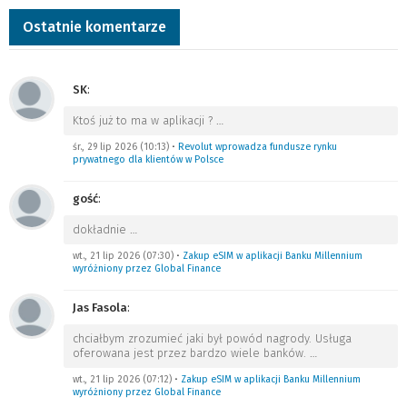
Ostatnie komentarze
SK
:
Ktoś już to ma w aplikacji ?
…
śr., 29 lip 2026 (10:13)
•
Revolut wprowadza fundusze rynku
prywatnego dla klientów w Polsce
gość
:
dokładnie
…
wt., 21 lip 2026 (07:30)
•
Zakup eSIM w aplikacji Banku Millennium
wyróżniony przez Global Finance
Jas Fasola
:
chciałbym zrozumieć jaki był powód nagrody. Usługa
oferowana jest przez bardzo wiele banków.
…
wt., 21 lip 2026 (07:12)
•
Zakup eSIM w aplikacji Banku Millennium
wyróżniony przez Global Finance