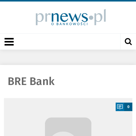
BRE Bank
a
0