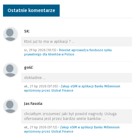
Ostatnie komentarze
SK
:
Ktoś już to ma w aplikacji ?
…
śr., 29 lip 2026 (10:13)
•
Revolut wprowadza fundusze rynku
prywatnego dla klientów w Polsce
gość
:
dokładnie
…
wt., 21 lip 2026 (07:30)
•
Zakup eSIM w aplikacji Banku Millennium
wyróżniony przez Global Finance
Jas Fasola
:
chciałbym zrozumieć jaki był powód nagrody. Usługa
oferowana jest przez bardzo wiele banków.
…
wt., 21 lip 2026 (07:12)
•
Zakup eSIM w aplikacji Banku Millennium
wyróżniony przez Global Finance