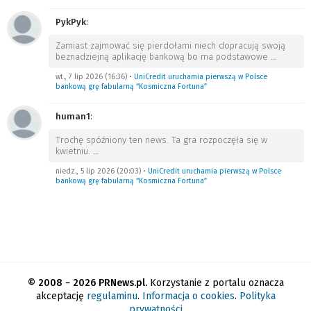
PykPyk
:
Zamiast zajmować się pierdołami niech dopracują swoją
beznadziejną aplikację bankową bo ma podstawowe
…
wt., 7 lip 2026 (16:36)
•
UniCredit uruchamia pierwszą w Polsce
bankową grę fabularną “Kosmiczna Fortuna”
human1
:
Trochę spóźniony ten news. Ta gra rozpoczęła się w
kwietniu.
…
niedz., 5 lip 2026 (20:03)
•
UniCredit uruchamia pierwszą w Polsce
bankową grę fabularną “Kosmiczna Fortuna”
© 2008 − 2026 PRNews.pl.
Korzystanie z portalu oznacza
akceptację
regulaminu
.
Informacja o cookies
.
Polityka
prywatności