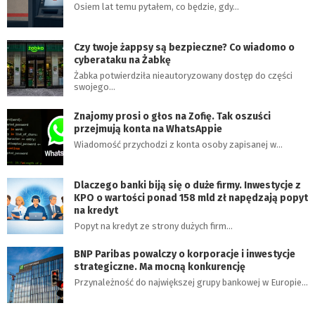
Osiem lat temu pytałem, co będzie, gdy…
Czy twoje żappsy są bezpieczne? Co wiadomo o
cyberataku na Żabkę
Żabka potwierdziła nieautoryzowany dostęp do części
swojego…
Znajomy prosi o głos na Zofię. Tak oszuści
przejmują konta na WhatsAppie
Wiadomość przychodzi z konta osoby zapisanej w…
Dlaczego banki biją się o duże firmy. Inwestycje z
KPO o wartości ponad 158 mld zł napędzają popyt
na kredyt
Popyt na kredyt ze strony dużych firm…
BNP Paribas powalczy o korporacje i inwestycje
strategiczne. Ma mocną konkurencję
Przynależność do największej grupy bankowej w Europie…