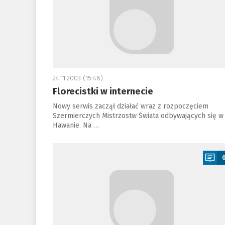
24.11.2003 (15:46)
Florecistki w internecie
Nowy serwis zaczął działać wraz z rozpoczęciem
Szermierczych Mistrzostw Świata odbywających się w
Hawanie. Na …
a