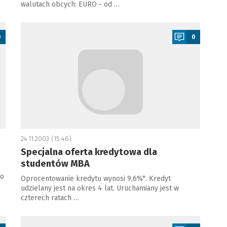
walutach obcych: EURO - od …
a
0
0
24.11.2003 (15:46)
Specjalna oferta kredytowa dla
studentów MBA
wo
Oprocentowanie kredytu wynosi 9,6%*. Kredyt
udzielany jest na okres 4 lat. Uruchamiany jest w
czterech ratach …
a