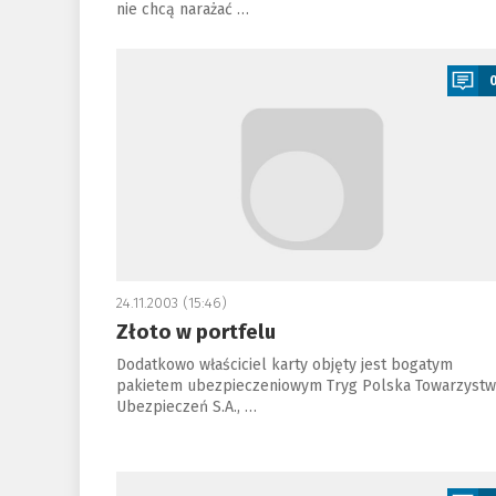
nie chcą narażać …
a
24.11.2003 (15:46)
Złoto w portfelu
Dodatkowo właściciel karty objęty jest bogatym
pakietem ubezpieczeniowym Tryg Polska Towarzyst
Ubezpieczeń S.A., …
a