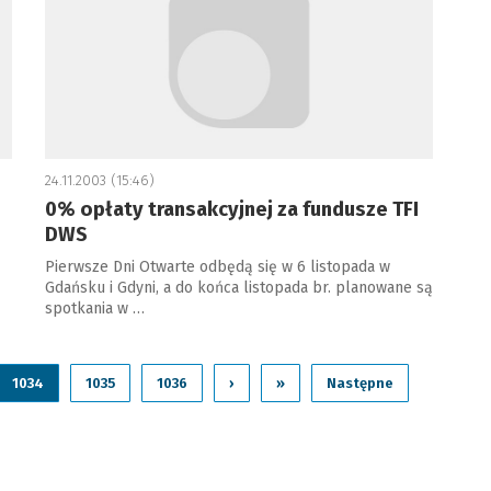
24.11.2003 (15:46)
0% opłaty transakcyjnej za fundusze TFI
DWS
Pierwsze Dni Otwarte odbędą się w 6 listopada w
Gdańsku i Gdyni, a do końca listopada br. planowane są
spotkania w …
1034
1035
1036
›
»
Następne