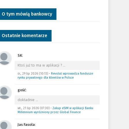
O tym mówią bankowcy
Ostatnie komentarze
SK
:
Ktoś już to ma w aplikacji ?
…
śr., 29 lip 2026 (10:13)
•
Revolut wprowadza fundusze
rynku prywatnego dla klientów w Polsce
gość
:
dokładnie
…
wt., 21 lip 2026 (07:30)
•
Zakup eSIM w aplikacji Banku
Millennium wyróżniony przez Global Finance
Jas Fasola
: