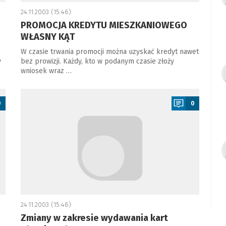
24.11.2003 (15:46)
PROMOCJA KREDYTU MIESZKANIOWEGO
WŁASNY KĄT
W czasie trwania promocji można uzyskać kredyt nawet
y
bez prowizji. Każdy, kto w podanym czasie złoży
wniosek wraz …
a
0
0
24.11.2003 (15:46)
Zmiany w zakresie wydawania kart