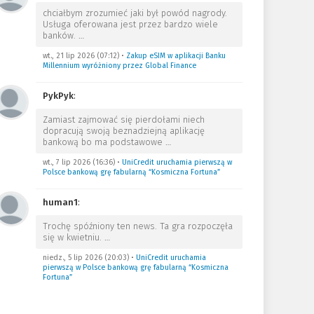
chciałbym zrozumieć jaki był powód nagrody.
Usługa oferowana jest przez bardzo wiele
banków.
…
wt., 21 lip 2026 (07:12)
•
Zakup eSIM w aplikacji Banku
Millennium wyróżniony przez Global Finance
PykPyk
:
Zamiast zajmować się pierdołami niech
dopracują swoją beznadziejną aplikację
bankową bo ma podstawowe
…
wt., 7 lip 2026 (16:36)
•
UniCredit uruchamia pierwszą w
Polsce bankową grę fabularną “Kosmiczna Fortuna”
human1
:
Trochę spóźniony ten news. Ta gra rozpoczęła
się w kwietniu.
…
niedz., 5 lip 2026 (20:03)
•
UniCredit uruchamia
pierwszą w Polsce bankową grę fabularną “Kosmiczna
Fortuna”