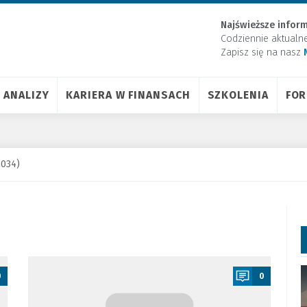
Najświeższe inform
Codziennie aktualn
Zapisz się na nasz
ANALIZY
KARIERA W FINANSACH
SZKOLENIA
FO
1034)
a
0
0