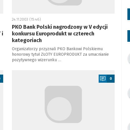
24.11.2003 (15:46)
PKO Bank Polski nagrodzony w V edycji
 i
konkursu Europrodukt w czterech
kategoriach
Organizatorzy przyznali PKO Bankowi Polskiemu
honorowy tytuł ZŁOTY EUROPRODUKT za umacnianie
pozytywnego wizerunku …
a
0
0