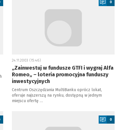
0
0
24.11.2003 (15:46)
„Zainwestuj w fundusze GTFI i wygraj Alfa
Romeo„ – loteria promocyjna funduszy
h
inwestycyjnych
Centrum Oszczędzania MultiBanku oprócz lokat,
oferuje najszerszą na rynku, dostępną w jednym
miejscu ofertę …
a
0
0