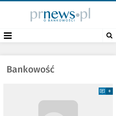
Bankowość
a
0