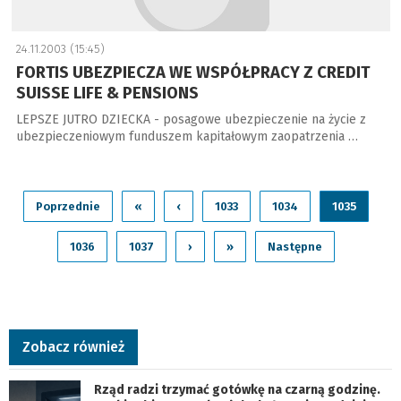
24.11.2003 (15:45)
FORTIS UBEZPIECZA WE WSPÓŁPRACY Z CREDIT
SUISSE LIFE & PENSIONS
LEPSZE JUTRO DZIECKA - posagowe ubezpieczenie na życie z
ubezpieczeniowym funduszem kapitałowym zaopatrzenia …
Poprzednie
«
‹
1033
1034
1035
1036
1037
›
»
Następne
Zobacz również
Rząd radzi trzymać gotówkę na czarną godzinę.