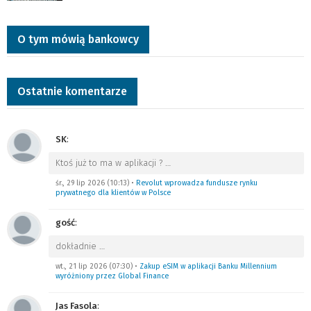
O tym mówią bankowcy
Ostatnie komentarze
SK
:
Ktoś już to ma w aplikacji ?
…
śr., 29 lip 2026 (10:13)
•
Revolut wprowadza fundusze rynku
prywatnego dla klientów w Polsce
gość
:
dokładnie
…
wt., 21 lip 2026 (07:30)
•
Zakup eSIM w aplikacji Banku Millennium
wyróżniony przez Global Finance
Jas Fasola
: