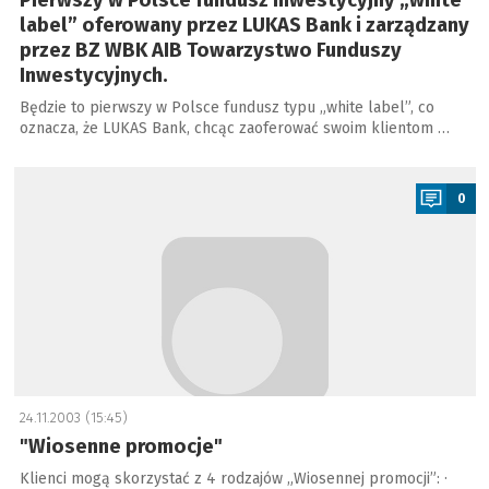
Pierwszy w Polsce fundusz inwestycyjny „white
label” oferowany przez LUKAS Bank i zarządzany
przez BZ WBK AIB Towarzystwo Funduszy
Inwestycyjnych.
Będzie to pierwszy w Polsce fundusz typu „white label”, co
oznacza, że LUKAS Bank, chcąc zaoferować swoim klientom …
a
0
24.11.2003 (15:45)
"Wiosenne promocje"
Klienci mogą skorzystać z 4 rodzajów „Wiosennej promocji”: ·