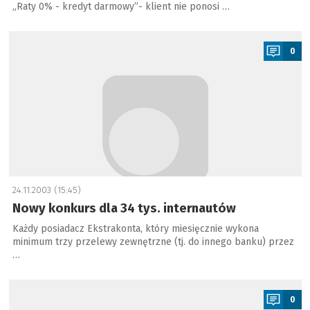
„Raty 0% - kredyt darmowy”- klient nie ponosi …
a
0
24.11.2003 (15:45)
Nowy konkurs dla 34 tys. internautów
Każdy posiadacz Ekstrakonta, który miesięcznie wykona
minimum trzy przelewy zewnętrzne (tj. do innego banku) przez
…
a
0