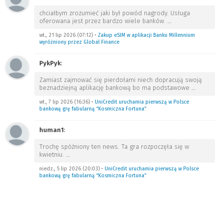
chciałbym zrozumieć jaki był powód nagrody. Usługa
oferowana jest przez bardzo wiele banków.
…
wt., 21 lip 2026 (07:12)
•
Zakup eSIM w aplikacji Banku Millennium
wyróżniony przez Global Finance
PykPyk
:
Zamiast zajmować się pierdołami niech dopracują swoją
beznadziejną aplikację bankową bo ma podstawowe
…
wt., 7 lip 2026 (16:36)
•
UniCredit uruchamia pierwszą w Polsce
bankową grę fabularną “Kosmiczna Fortuna”
human1
:
Trochę spóźniony ten news. Ta gra rozpoczęła się w
kwietniu.
…
niedz., 5 lip 2026 (20:03)
•
UniCredit uruchamia pierwszą w Polsce
bankową grę fabularną “Kosmiczna Fortuna”