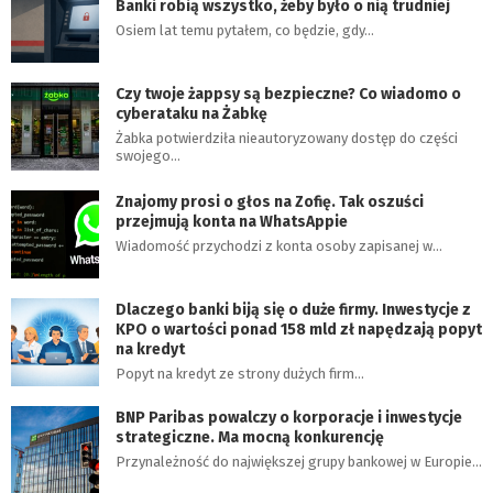
Banki robią wszystko, żeby było o nią trudniej
Osiem lat temu pytałem, co będzie, gdy…
Czy twoje żappsy są bezpieczne? Co wiadomo o
cyberataku na Żabkę
Żabka potwierdziła nieautoryzowany dostęp do części
swojego…
Znajomy prosi o głos na Zofię. Tak oszuści
przejmują konta na WhatsAppie
Wiadomość przychodzi z konta osoby zapisanej w…
Dlaczego banki biją się o duże firmy. Inwestycje z
KPO o wartości ponad 158 mld zł napędzają popyt
na kredyt
Popyt na kredyt ze strony dużych firm…
BNP Paribas powalczy o korporacje i inwestycje
strategiczne. Ma mocną konkurencję
Przynależność do największej grupy bankowej w Europie…