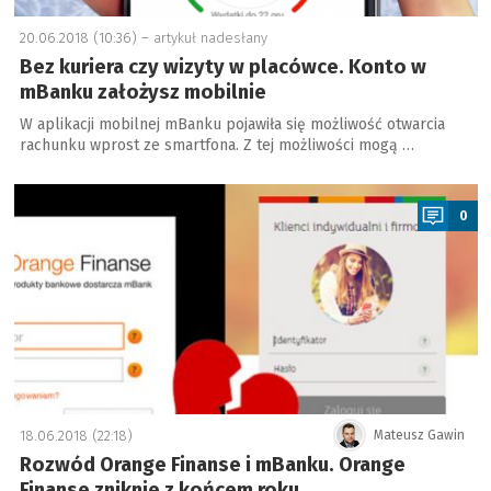
20.06.2018 (10:36) –
artykuł nadesłany
Bez kuriera czy wizyty w placówce. Konto w
mBanku założysz mobilnie
W aplikacji mobilnej mBanku pojawiła się możliwość otwarcia
rachunku wprost ze smartfona. Z tej możliwości mogą …
a
0
18.06.2018 (22:18)
Mateusz Gawin
Rozwód Orange Finanse i mBanku. Orange
Finanse zniknie z końcem roku