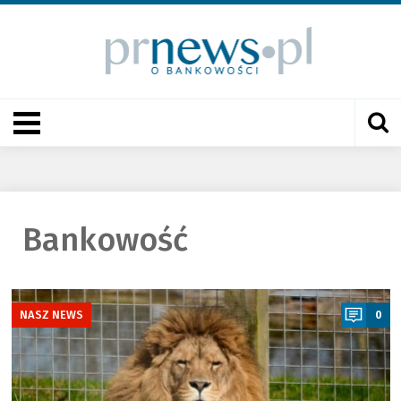
Bankowość
a
NASZ NEWS
0