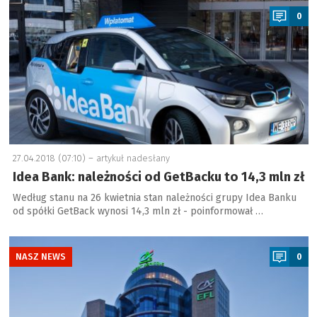
0
27.04.2018 (07:10) –
artykuł nadesłany
Idea Bank: należności od GetBacku to 14,3 mln zł
Według stanu na 26 kwietnia stan należności grupy Idea Banku
od spółki GetBack wynosi 14,3 mln zł - poinformował …
a
NASZ NEWS
0