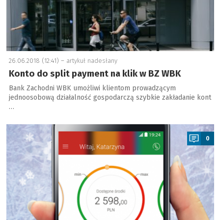
26.06.2018 (12:41) –
artykuł nadesłany
Konto do split payment na klik w BZ WBK
Bank Zachodni WBK umożliwi klientom prowadzącym
jednoosobową działalność gospodarczą szybkie zakładanie kont
…
a
0