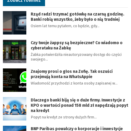
Zobacz również
Rząd radzi trzymać gotówkę na czarną godzinę.
Banki robią wszystko, żeby było o nią trudniej
Osiem lat temu pytałem, co będzie, gdy…
Czy twoje żappsy są bezpieczne? Co wiadomo o
cyberataku na Żabkę
Żabka potwierdziła nieautoryzowany dostęp do części
swojego…
Znajomy prosi o głos na Zofię. Tak oszuści
przejmują konta na WhatsAppie
Wiadomość przychodzi z konta osoby zapisanej w…
Dlaczego banki biją się o duże firmy. Inwestycje z
KPO o wartości ponad 158 mld zł napędzają popyt
na kredyt
Popyt na kredyt ze strony dużych firm…
BNP Paribas powalczy o korporacje i inwestycje