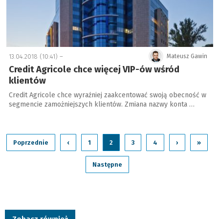
13.04.2018 (10:41) –
Mateusz Gawin
Credit Agricole chce więcej VIP-ów wśród
klientów
Credit Agricole chce wyraźniej zaakcentować swoją obecność w
segmencie zamożniejszych klientów. Zmiana nazwy konta …
Poprzednie
‹
1
2
3
4
›
»
Następne