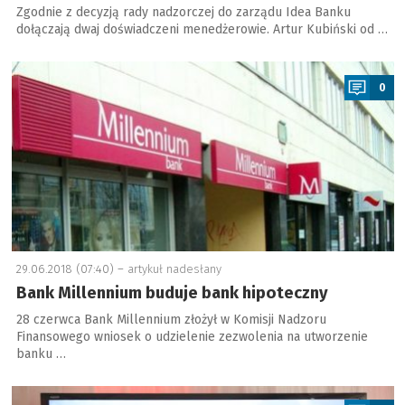
Zgodnie z decyzją rady nadzorczej do zarządu Idea Banku
dołączają dwaj doświadczeni menedżerowie. Artur Kubiński od …
a
0
29.06.2018 (07:40) –
artykuł nadesłany
Bank Millennium buduje bank hipoteczny
28 czerwca Bank Millennium złożył w Komisji Nadzoru
Finansowego wniosek o udzielenie zezwolenia na utworzenie
banku …
a