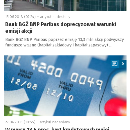
15.06.2018 (07:24) –
artykuł nadesłany
Bank BGŻ BNP Paribas doprecyzował warunki
emisji akcji
Bank BGŻ BNP Paribas poprzez emisję 13,3 mln akcji podwyższy
fundusze własne (kapitał zakładowy i kapitał zapasowy) …
a
0
27.04.2018 (10:55) –
artykuł nadesłany
W marcu 13,5 proc. kart kredytowych mniej