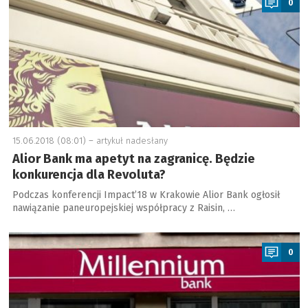
0
15.06.2018 (08:01) –
artykuł nadesłany
Alior Bank ma apetyt na zagranicę. Będzie
konkurencja dla Revoluta?
Podczas konferencji Impact’18 w Krakowie Alior Bank ogłosił
nawiązanie paneuropejskiej współpracy z Raisin, …
a
0