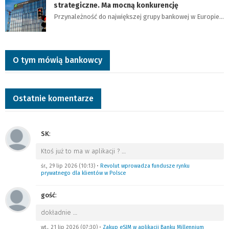
strategiczne. Ma mocną konkurencję
Przynależność do największej grupy bankowej w Europie…
O tym mówią bankowcy
Ostatnie komentarze
SK
:
Ktoś już to ma w aplikacji ?
…
śr., 29 lip 2026 (10:13)
•
Revolut wprowadza fundusze rynku
prywatnego dla klientów w Polsce
gość
:
dokładnie
…
wt., 21 lip 2026 (07:30)
•
Zakup eSIM w aplikacji Banku Millennium