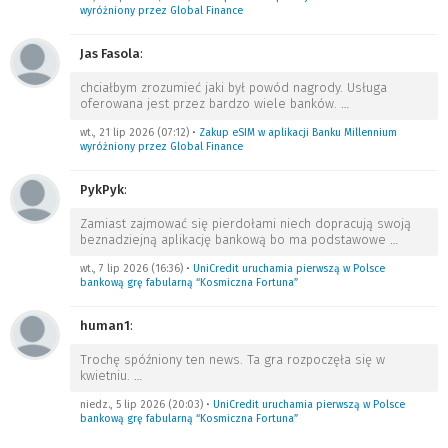
wyróżniony przez Global Finance
Jas Fasola
:
chciałbym zrozumieć jaki był powód nagrody. Usługa
oferowana jest przez bardzo wiele banków.
…
wt., 21 lip 2026 (07:12)
•
Zakup eSIM w aplikacji Banku Millennium
wyróżniony przez Global Finance
PykPyk
:
Zamiast zajmować się pierdołami niech dopracują swoją
beznadziejną aplikację bankową bo ma podstawowe
…
wt., 7 lip 2026 (16:36)
•
UniCredit uruchamia pierwszą w Polsce
bankową grę fabularną “Kosmiczna Fortuna”
human1
:
Trochę spóźniony ten news. Ta gra rozpoczęła się w
kwietniu.
…
niedz., 5 lip 2026 (20:03)
•
UniCredit uruchamia pierwszą w Polsce
bankową grę fabularną “Kosmiczna Fortuna”