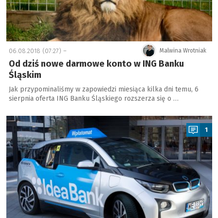
06.08.2018 (07:27) –
Malwina Wrotniak
Od dziś nowe darmowe konto w ING Banku
Śląskim
Jak przypominaliśmy w zapowiedzi miesiąca kilka dni temu, 6
sierpnia oferta ING Banku Śląskiego rozszerza się o …
a
1