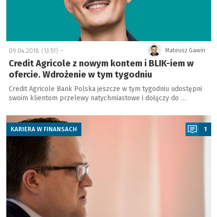
09.04.2018 (13:51) –
Mateusz Gawin
Credit Agricole z nowym kontem i BLIK-iem w
ofercie. Wdrożenie w tym tygodniu
Credit Agricole Bank Polska jeszcze w tym tygodniu udostępni
swoim klientom przelewy natychmiastowe i dołączy do …
a
KARIERA W FINANSACH
1