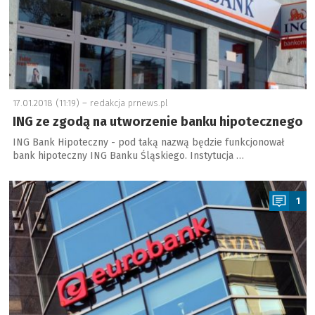
17.01.2018 (11:19) –
redakcja prnews.pl
ING ze zgodą na utworzenie banku hipotecznego
ING Bank Hipoteczny - pod taką nazwą będzie funkcjonował
bank hipoteczny ING Banku Śląskiego. Instytucja …
a
1