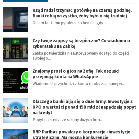
Rząd radzi trzymać gotówkę na czarną godzinę.
Banki robią wszystko, żeby było o nią trudniej
Osiem lat temu pytałem, co będzie, gdy…
Czy twoje żappsy są bezpieczne? Co wiadomo o
cyberataku na Żabkę
Żabka potwierdziła nieautoryzowany dostęp do części
swojego…
Znajomy prosi o głos na Zofię. Tak oszuści
przejmują konta na WhatsAppie
Wiadomość przychodzi z konta osoby zapisanej w…
Dlaczego banki biją się o duże firmy. Inwestycje z
KPO o wartości ponad 158 mld zł napędzają popyt
na kredyt
Popyt na kredyt ze strony dużych firm…
BNP Paribas powalczy o korporacje i inwestycje
strategiczne. Ma mocną konkurencję