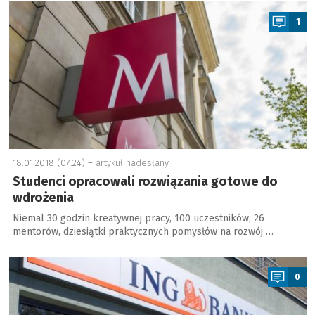
a
1
18.01.2018 (07:24) –
artykuł nadesłany
Studenci opracowali rozwiązania gotowe do
wdrożenia
Niemal 30 godzin kreatywnej pracy, 100 uczestników, 26
mentorów, dziesiątki praktycznych pomysłów na rozwój …
a
0