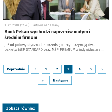
15.01.2018 (12:26) –
artykuł nadesłany
Bank Pekao wychodzi naprzeciw małym i
średnim firmom
Już od połowy stycznia br. przedsiębiorcy otrzymają dwa
pakiety: MŚP STANDARD oraz MŚP PREMIUM z indywidualnie …
Poprzednie
‹
1
2
3
4
5
›
»
Następne
Zobacz również