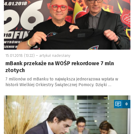
15.01.2018 (13:22) –
artykuł nadesłany
mBank przekaże na WOŚP rekordowe 7 mln
złotych
7 milionów od mBanku to największa jednorazowa wpłata w
historii Wielkiej Orkiestry Świątecznej Pomocy. Dzięki …
a
0