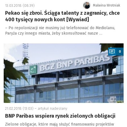
13.03.2018 (08:39)
Malwina Wrotniak
Pekao się zbroi. Ściąga talenty z zagranicy, chce
400 tysięcy nowych kont [Wywiad]
– Po repolonizacji nie musimy już telefonować do Mediolanu,
Paryża czy innego miasta, żeby skonsultować nasze …
a
0
21.02.2018 (13:03) –
artykuł nadesłany
BNP Paribas wspiera rynek zielonych obligacji
Zielone obligacje, które mają służyć finansowaniu projektów