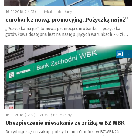
16.01.2018 (14:23) –
artykuł nadesłany
eurobank z nową, promocyjną „Pożyczką na już”
„Pożyczka na już” to nowa promocja eurobanku – pożyczka
gotówkowa dostępna jest na następujących warunkach - 0 zł …
a
0
16.01.2018 (12:27) –
artykuł nadesłany
Ubezpieczenie mieszkania ze zniżką w BZ WBK
Decydując się na zakup polisy Locum Comfort w BZWBK24