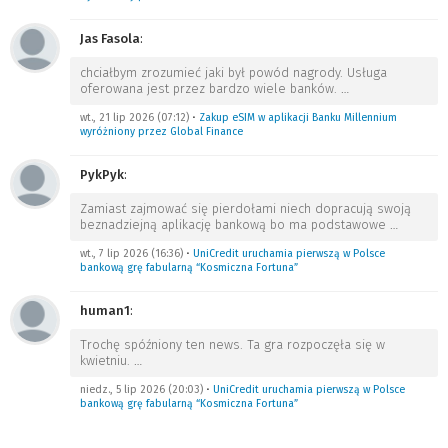
Jas Fasola
:
chciałbym zrozumieć jaki był powód nagrody. Usługa
oferowana jest przez bardzo wiele banków.
…
wt., 21 lip 2026 (07:12)
•
Zakup eSIM w aplikacji Banku Millennium
wyróżniony przez Global Finance
PykPyk
:
Zamiast zajmować się pierdołami niech dopracują swoją
beznadziejną aplikację bankową bo ma podstawowe
…
wt., 7 lip 2026 (16:36)
•
UniCredit uruchamia pierwszą w Polsce
bankową grę fabularną “Kosmiczna Fortuna”
human1
:
Trochę spóźniony ten news. Ta gra rozpoczęła się w
kwietniu.
…
niedz., 5 lip 2026 (20:03)
•
UniCredit uruchamia pierwszą w Polsce
bankową grę fabularną “Kosmiczna Fortuna”