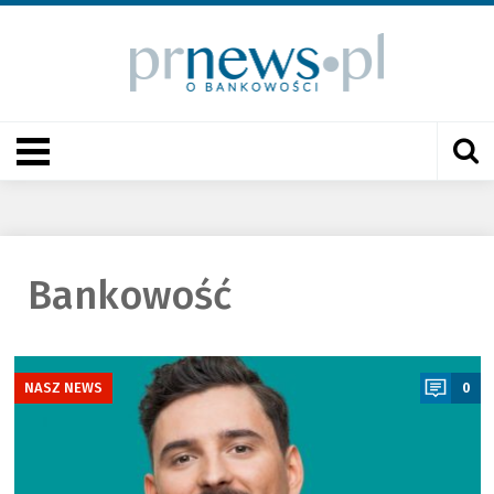
Bankowość
a
NASZ NEWS
0