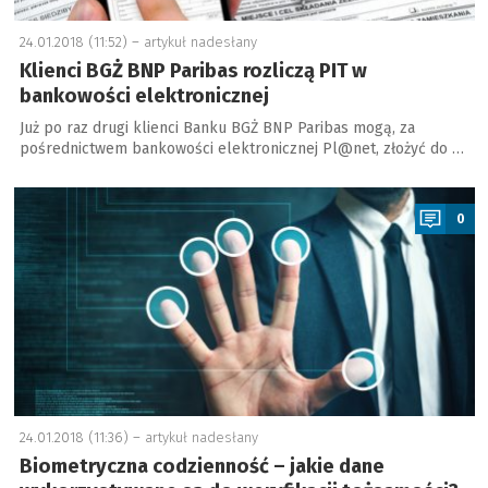
24.01.2018 (11:52) –
artykuł nadesłany
Klienci BGŻ BNP Paribas rozliczą PIT w
bankowości elektronicznej
Już po raz drugi klienci Banku BGŻ BNP Paribas mogą, za
pośrednictwem bankowości elektronicznej Pl@net, złożyć do …
a
0
24.01.2018 (11:36) –
artykuł nadesłany
Biometryczna codzienność – jakie dane