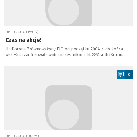
06.10.2004 (15:08)
Czas na akcje!
UniKorona Zrównoważony FIO od początku 2004 r. do końca
września zaoferował swoim uczestnikom 14,22% a UniKorona …
a
0
06.10.2004 (00:35)