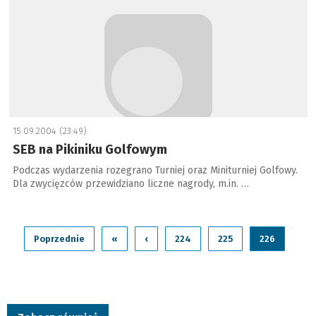
15.09.2004 (23:49)
SEB na Pikiniku Golfowym
Podczas wydarzenia rozegrano Turniej oraz Miniturniej Golfowy.
Dla zwycięzców przewidziano liczne nagrody, m.in. …
Poprzednie
«
‹
224
225
226