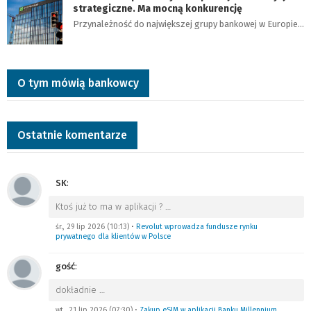
strategiczne. Ma mocną konkurencję
Przynależność do największej grupy bankowej w Europie…
O tym mówią bankowcy
Ostatnie komentarze
SK
:
Ktoś już to ma w aplikacji ?
…
śr., 29 lip 2026 (10:13)
•
Revolut wprowadza fundusze rynku
prywatnego dla klientów w Polsce
gość
:
dokładnie
…
wt., 21 lip 2026 (07:30)
•
Zakup eSIM w aplikacji Banku Millennium