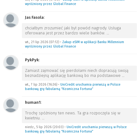
wyróżniony przez Global Finance
Jas Fasola
:
chciałbym zrozumieć jaki był powód nagrody. Usługa
oferowana jest przez bardzo wiele banków.
…
wt., 21 lip 2026 (07:12)
•
Zakup eSIM w aplikacji Banku Millennium
wyróżniony przez Global Finance
PykPyk
:
Zamiast zajmować się pierdołami niech dopracują swoją
beznadziejną aplikację bankową bo ma podstawowe
…
wt., 7 lip 2026 (16:36)
•
UniCredit uruchamia pierwszą w Polsce
bankową grę fabularną “Kosmiczna Fortuna”
human1
:
Trochę spóźniony ten news. Ta gra rozpoczęła się w
kwietniu.
…
niedz., 5 lip 2026 (20:03)
•
UniCredit uruchamia pierwszą w Polsce
bankową grę fabularną “Kosmiczna Fortuna”