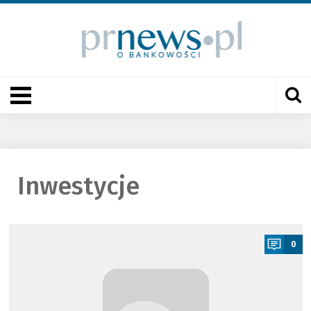
Inwestycje
a
0