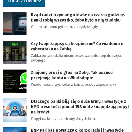
Zobacz również
Rząd radzi trzymać gotówkę na czarną godzinę.
Banki robią wszystko, żeby było o nią trudniej
Osiem lat temu pytałem, co będzie, gdy…
Czy twoje żappsy są bezpieczne? Co wiadomo o
cyberataku na Żabkę
Żabka potwierdziła nieautoryzowany dostęp do części
swojego…
Znajomy prosi o głos na Zofię. Tak oszuści
przejmują konta na WhatsAppie
Wiadomość przychodzi z konta osoby zapisanej w…
Dlaczego banki biją się o duże firmy. Inwestycje z
KPO o wartości ponad 158 mld zł napędzają popyt
na kredyt
Popyt na kredyt ze strony dużych firm…
BNP Paribas powalczy o korporacje i inwestycje