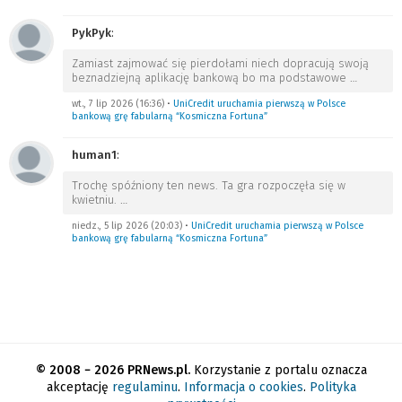
PykPyk
:
Zamiast zajmować się pierdołami niech dopracują swoją
beznadziejną aplikację bankową bo ma podstawowe
…
wt., 7 lip 2026 (16:36)
•
UniCredit uruchamia pierwszą w Polsce
bankową grę fabularną “Kosmiczna Fortuna”
human1
:
Trochę spóźniony ten news. Ta gra rozpoczęła się w
kwietniu.
…
niedz., 5 lip 2026 (20:03)
•
UniCredit uruchamia pierwszą w Polsce
bankową grę fabularną “Kosmiczna Fortuna”
© 2008 − 2026 PRNews.pl.
Korzystanie z portalu oznacza
akceptację
regulaminu
.
Informacja o cookies
.
Polityka