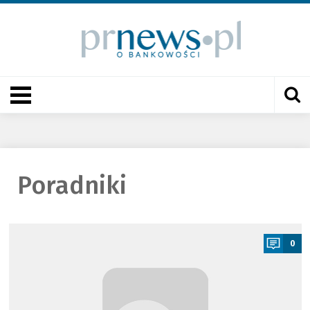
Poradniki
a
0