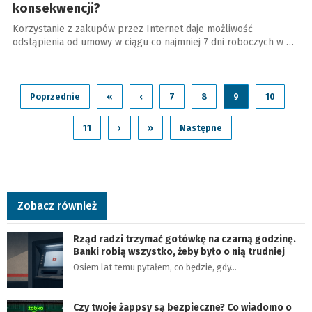
konsekwencji?
Korzystanie z zakupów przez Internet daje możliwość
odstąpienia od umowy w ciągu co najmniej 7 dni roboczych w …
Poprzednie
«
‹
7
8
9
10
11
›
»
Następne
Zobacz również
Rząd radzi trzymać gotówkę na czarną godzinę.
Banki robią wszystko, żeby było o nią trudniej
Osiem lat temu pytałem, co będzie, gdy…
Czy twoje żappsy są bezpieczne? Co wiadomo o