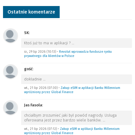
Ostatnie komentarze
SK
:
Ktoś już to ma w aplikacji ?
…
śr., 29 lip 2026 (10:13)
•
Revolut wprowadza fundusze rynku
prywatnego dla klientów w Polsce
gość
:
dokładnie
…
wt., 21 lip 2026 (07:30)
•
Zakup eSIM w aplikacji Banku Millennium
wyróżniony przez Global Finance
Jas Fasola
:
chciałbym zrozumieć jaki był powód nagrody. Usługa
oferowana jest przez bardzo wiele banków.
…
wt., 21 lip 2026 (07:12)
•
Zakup eSIM w aplikacji Banku Millennium
wyróżniony przez Global Finance