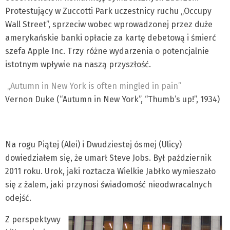
Protestujący w Zuccotti Park uczestnicy ruchu „Occupy
Wall Street”, sprzeciw wobec wprowadzonej przez duże
amerykańskie banki opłacie za kartę debetową i śmierć
szefa Apple Inc. Trzy różne wydarzenia o potencjalnie
istotnym wpływie na naszą przyszłość.
„Autumn in New York is often mingled in pain”
Vernon Duke (“Autumn in New York”, “Thumb’s up!”, 1934)
Na rogu Piątej (Alei) i Dwudziestej ósmej (Ulicy)
dowiedziałem się, że umarł Steve Jobs. Był październik
2011 roku. Urok, jaki roztacza Wielkie Jabłko wymieszało
się z żalem, jaki przynosi świadomość nieodwracalnych
odejść.
Z perspektywy