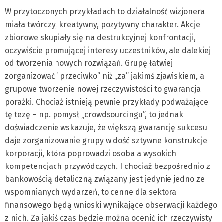
W przytoczonych przykładach to działalność wizjonera
miała twórczy, kreatywny, pozytywny charakter. Akcje
zbiorowe skupiały się na destrukcyjnej konfrontacji,
oczywiście promującej interesy uczestników, ale dalekiej
od tworzenia nowych rozwiązań. Grupę łatwiej
zorganizować” przeciwko” niż „za” jakimś zjawiskiem, a
grupowe tworzenie nowej rzeczywistości to gwarancja
porażki. Chociaż istnieją pewnie przykłady podważające
tę tezę – np. pomysł „crowdsourcingu”, to jednak
doświadczenie wskazuje, że większą gwarancję sukcesu
daje zorganizowanie grupy w dość sztywne konstrukcje
korporacji, która poprowadzi osoba a wysokich
kompetencjach przywódczych. I chociaż bezpośrednio z
bankowością detaliczną związany jest jedynie jedno ze
wspomnianych wydarzeń, to cenne dla sektora
finansowego będą wnioski wynikające obserwacji każdego
z nich. Za jakiś czas będzie można ocenić ich rzeczywisty