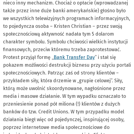
nieco inny mechanizm. Chociaż o opłacie (wprowadzanej
także przez inne duże banki amerykańskie) głośno było
we wszystkich telewizyjnych programach informacyjnych,
to pojedyncza osoba – Kristen Christian – przez swoją
społecznościową aktywność nadała tym 5 dolarom
charakter symbolu. Symbolu chciwości wielkich instytucji
finansowych, przeciw któremu trzeba zaprotestować.
Protest przyjął formę „
Bank Transfer Day
” i stał się
pokazem możliwości destrukcji biznesu przy użyciu portali
społecznościowych. Patrząc zaś od strony klientów –
przykładem siły, która drzemie w „grupie celowej”. Siły,
którą może uwolnić skoordynowane, nagłośnione przez
media i masowe działanie. W tym wypadku oznaczało to
przeniesienie ponad pół miliona (!) klientów z dużych
banków do tzw. Credit Unions. W tym przypadku model
działania biegł więc od pojedynczej, inspirującej osoby,
poprzez internetowe media społecznościowe do