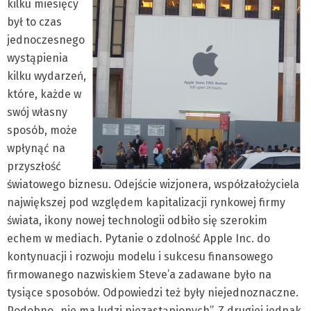
kilku miesięcy
był to czas
jednoczesnego
wystąpienia
kilku wydarzeń,
które, każde w
swój własny
sposób, może
wpłynąć na
przyszłość
światowego biznesu. Odejście wizjonera, współzałożyciela
największej pod względem kapitalizacji rynkowej firmy
świata, ikony nowej technologii odbiło się szerokim
echem w mediach. Pytanie o zdolność Apple Inc. do
kontynuacji i rozwoju modelu i sukcesu finansowego
firmowanego nazwiskiem Steve’a zadawane było na
tysiące sposobów. Odpowiedzi też były niejednoznaczne.
Podobno „nie ma ludzi niezastąpionych”. Z drugiej jednak