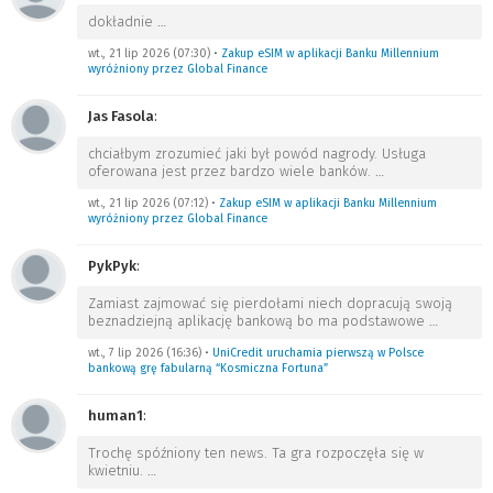
dokładnie
…
wt., 21 lip 2026 (07:30)
•
Zakup eSIM w aplikacji Banku Millennium
wyróżniony przez Global Finance
Jas Fasola
:
chciałbym zrozumieć jaki był powód nagrody. Usługa
oferowana jest przez bardzo wiele banków.
…
wt., 21 lip 2026 (07:12)
•
Zakup eSIM w aplikacji Banku Millennium
wyróżniony przez Global Finance
PykPyk
:
Zamiast zajmować się pierdołami niech dopracują swoją
beznadziejną aplikację bankową bo ma podstawowe
…
wt., 7 lip 2026 (16:36)
•
UniCredit uruchamia pierwszą w Polsce
bankową grę fabularną “Kosmiczna Fortuna”
human1
:
Trochę spóźniony ten news. Ta gra rozpoczęła się w
kwietniu.
…