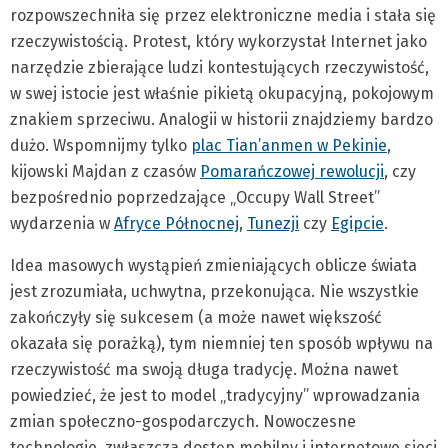
rozpowszechniła się przez elektroniczne media i stała się
rzeczywistością. Protest, który wykorzystał Internet jako
narzędzie zbierające ludzi kontestujących rzeczywistość,
w swej istocie jest właśnie pikietą okupacyjną, pokojowym
znakiem sprzeciwu. Analogii w historii znajdziemy bardzo
dużo. Wspomnijmy tylko
plac Tian’anmen w Pekinie
,
kijowski Majdan z czasów
Pomarańczowej rewolucji
, czy
bezpośrednio poprzedzające „Occupy Wall Street”
wydarzenia w
Afryce Północnej
,
Tunezji
czy
Egipcie
.
Idea masowych wystąpień zmieniających oblicze świata
jest zrozumiała, uchwytna, przekonująca. Nie wszystkie
zakończyły się sukcesem (a może nawet większość
okazała się porażką), tym niemniej ten sposób wpływu na
rzeczywistość ma swoją długa tradycję. Można nawet
powiedzieć, że jest to model „tradycyjny” wprowadzania
zmian społeczno-gospodarczych. Nowoczesne
technologie, zwłaszcza dostęp mobilny i internetowe sieci