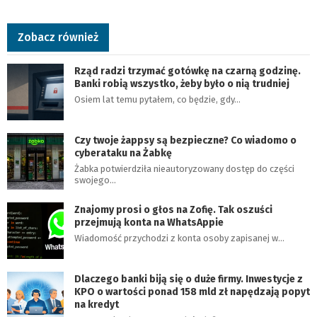
Zobacz również
Rząd radzi trzymać gotówkę na czarną godzinę.
Banki robią wszystko, żeby było o nią trudniej
Osiem lat temu pytałem, co będzie, gdy…
Czy twoje żappsy są bezpieczne? Co wiadomo o
cyberataku na Żabkę
Żabka potwierdziła nieautoryzowany dostęp do części
swojego…
Znajomy prosi o głos na Zofię. Tak oszuści
przejmują konta na WhatsAppie
Wiadomość przychodzi z konta osoby zapisanej w…
Dlaczego banki biją się o duże firmy. Inwestycje z
KPO o wartości ponad 158 mld zł napędzają popyt
na kredyt