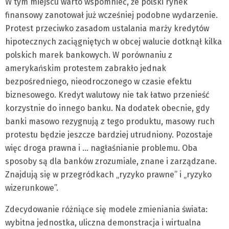
W tym miejscu warto wspomnieć, że polski rynek
finansowy zanotował już wcześniej podobne wydarzenie.
Protest przeciwko zasadom ustalania marży kredytów
hipotecznych zaciągniętych w obcej walucie dotknął kilka
polskich marek bankowych. W porównaniu z
amerykańskim protestem zabrakło jednak
bezpośredniego, nieodroczonego w czasie efektu
biznesowego. Kredyt walutowy nie tak łatwo przenieść
korzystnie do innego banku. Na dodatek obecnie, gdy
banki masowo rezygnują z tego produktu, masowy ruch
protestu będzie jeszcze bardziej utrudniony. Pozostaje
więc droga prawna i … nagłaśnianie problemu. Oba
sposoby są dla banków zrozumiale, znane i zarządzane.
Znajdują się w przegródkach „ryzyko prawne” i „ryzyko
wizerunkowe”.
Zdecydowanie różniące się modele zmieniania świata:
wybitna jednostka, uliczna demonstracja i wirtualna