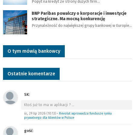
Popyt na kredyt ze strony dużych firm…
BNP Paribas powalczy o korporacje i inwestycje
strategiczne. Ma mocną konkurencję
Przynależność do największej grupy bankowej w Europie…
O tym mówią bankowcy
Ostatnie komentarze
SK
:
Ktoś już to ma w aplikacji ?
…
śr., 29 lip 2026 (10:13)
•
Revolut wprowadza fundusze rynku
prywatnego dla klientów w Polsce
gość
: