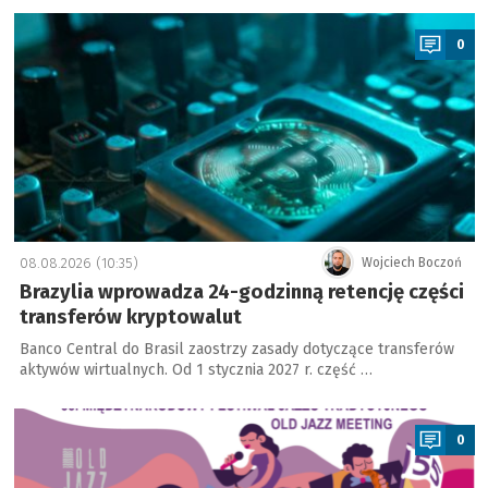
a
0
08.08.2026 (10:35)
Wojciech Boczoń
Brazylia wprowadza 24-godzinną retencję części
transferów kryptowalut
Banco Central do Brasil zaostrzy zasady dotyczące transferów
aktywów wirtualnych. Od 1 stycznia 2027 r. część …
a
0