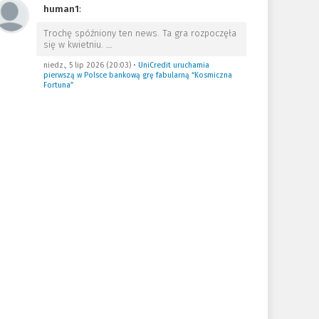
human1
:
Trochę spóźniony ten news. Ta gra rozpoczęła
się w kwietniu.
…
niedz., 5 lip 2026 (20:03)
•
UniCredit uruchamia
pierwszą w Polsce bankową grę fabularną “Kosmiczna
Fortuna”