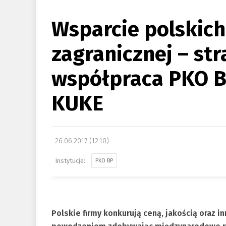
Wsparcie polskich
zagranicznej – st
współpraca PKO B
KUKE
26.06.2017 (12:10)
PKO BP
Polskie firmy konkurują ceną, jakością oraz 