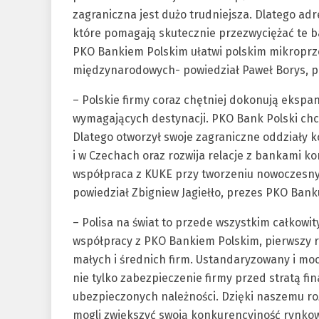
zagraniczna jest dużo trudniejsza. Dlatego ad
które pomagają skutecznie przezwyciężać te 
PKO Bankiem Polskim ułatwi polskim mikroprz
międzynarodowych- powiedział Paweł Borys, p
– Polskie firmy coraz chętniej dokonują ekspan
wymagających destynacji. PKO Bank Polski chce
Dlatego otworzył swoje zagraniczne oddziały 
i w Czechach oraz rozwija relacje z bankami k
współpraca z KUKE przy tworzeniu nowoczesny
powiedział Zbigniew Jagiełło, prezes PKO Bank
– Polisa na świat to przede wszystkim całkowit
współpracy z PKO Bankiem Polskim, pierwszy r
małych i średnich firm. Ustandaryzowany i moc
nie tylko zabezpieczenie firmy przed stratą fi
ubezpieczonych należności. Dzięki naszemu ro
mogli zwiększyć swoją konkurencyjność rynko