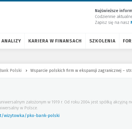
Najświeższe inform
Codziennie aktualn
Zapisz się na nasz
ANALIZY
KARIERA W FINANSACH
SZKOLENIA
FO
Bank Polski
Wsparcie polskich firm w ekspansji zagranicznej – s
uniwersalnym założonym w 1919 r. Od roku 2004 jest spółką akcyjną
iwersalny w Polsce.
rt/wizytowka/pko-bank-polski