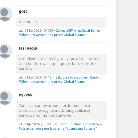
gość
:
dokładnie
…
wt., 21 lip 2026 (07:30)
•
Zakup eSIM w aplikacji Banku
Millennium wyróżniony przez Global Finance
Jas Fasola
:
chciałbym zrozumieć jaki był powód nagrody.
Usługa oferowana jest przez bardzo wiele
banków.
…
wt., 21 lip 2026 (07:12)
•
Zakup eSIM w aplikacji Banku
Millennium wyróżniony przez Global Finance
PykPyk
:
Zamiast zajmować się pierdołami niech
dopracują swoją beznadziejną aplikację
bankową bo ma podstawowe
…
wt., 7 lip 2026 (16:36)
•
UniCredit uruchamia pierwszą w
Polsce bankową grę fabularną “Kosmiczna Fortuna”