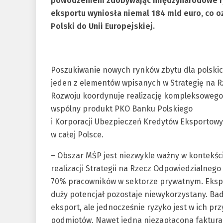
powodzeniem zdobywając międzynarodowe ryn
eksportu wyniosła niemal 184 mld euro, co 
Polski do Unii Europejskiej.
Poszukiwanie nowych rynków zbytu dla polskic
jeden z elementów wpisanych w Strategię na R
Rozwoju koordynuje realizację kompleksowego 
wspólny produkt PKO Banku Polskiego
i Korporacji Ubezpieczeń Kredytów Eksportowy
w całej Polsce.
– Obszar MŚP jest niezwykle ważny w kontekści
realizacji Strategii na Rzecz Odpowiedzialneg
70% pracowników w sektorze prywatnym. Ekspo
duży potencjał pozostaje niewykorzystany. Bad
eksport, ale jednocześnie ryzyko jest w ich p
podmiotów. Nawet jedna niezapłacona faktura 