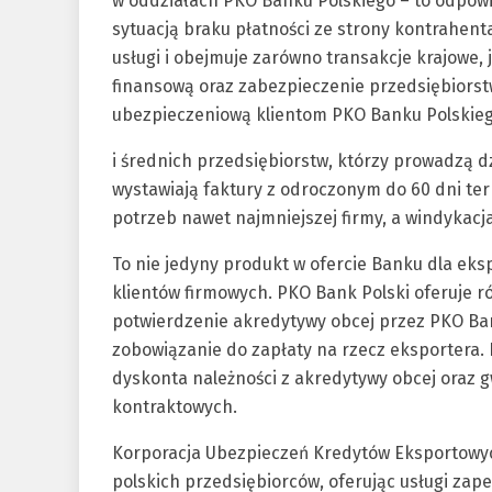
w oddziałach PKO Banku Polskiego – to odpowi
sytuacją braku płatności ze strony kontrahent
usługi i obejmuje zarówno transakcje krajowe,
finansową oraz zabezpieczenie przedsiębiorst
ubezpieczeniową klientom PKO Banku Polskieg
i średnich przedsiębiorstw, którzy prowadzą d
wystawiają faktury z odroczonym do 60 dni te
potrzeb nawet najmniejszej firmy, a windykacj
To nie jedyny produkt w ofercie Banku dla eks
klientów firmowych. PKO Bank Polski oferuje 
potwierdzenie akredytywy obcej przez PKO Ban
zobowiązanie do zapłaty na rzecz eksportera.
dyskonta należności z akredytywy obcej oraz g
kontraktowych.
Korporacja Ubezpieczeń Kredytów Eksportowyc
polskich przedsiębiorców, oferując usługi z