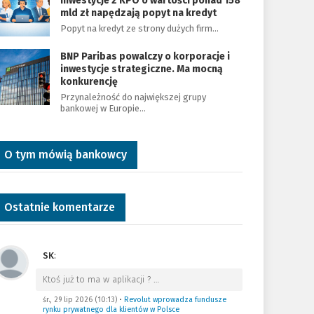
Inwestycje z KPO o wartości ponad 158
mld zł napędzają popyt na kredyt
Popyt na kredyt ze strony dużych firm…
BNP Paribas powalczy o korporacje i
inwestycje strategiczne. Ma mocną
konkurencję
Przynależność do największej grupy
bankowej w Europie…
O tym mówią bankowcy
Ostatnie komentarze
SK
:
Ktoś już to ma w aplikacji ?
…
śr., 29 lip 2026 (10:13)
•
Revolut wprowadza fundusze
rynku prywatnego dla klientów w Polsce