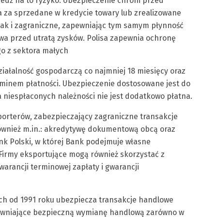
edź na to ryzyko. Ubezpieczenie chroni przed
a za sprzedane w kredycie towary lub zrealizowane
 jak i zagraniczne, zapewniając tym samym płynność
wa przed utratą zysków. Polisa zapewnia ochronę
o z sektora małych
ziałalność gospodarczą co najmniej 18 miesięcy oraz
rminem płatności. Ubezpieczenie dostosowane jest do
a niespłaconych należności nie jest dodatkowo płatna.
porterów, zabezpieczający zagraniczne transakcje
również m.in.: akredytywę dokumentową obcą oraz
k Polski, w której Bank podejmuje własne
 Firmy eksportujące mogą również skorzystać z
warancji terminowej zapłaty i gwarancji
h od 1991 roku ubezpiecza transakcje handlowe
apewniające bezpieczną wymianę handlową zarówno w