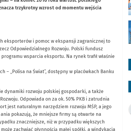
ki – na koniec 2016 roku wartość polskiego
oznacza trzykrotny wzrost od momentu wejścia
h eksporterów i pomoc w ekspansji zagranicznej to
zecz Odpowiedzialnego Rozwoju. Polski Fundusz
programu wsparcia eksportu. Na rynek trafił właśnie
ch – „Polisa na Świat”, dostępny w placówkach Banku
e dynamiki rozwoju polskiej gospodarki, a także
o Rozwoju. Odpowiada on za ok. 50% PKB i zatrudnia
rt jest naturalnym narzędziem rozwoju MŚP, a jego
ania pokazują, że mniejsze firmy są otwarte na
rzypadku znaczniejsze, niż w przypadku większych
może zachwiać płynnością małej spółki, a windykacja