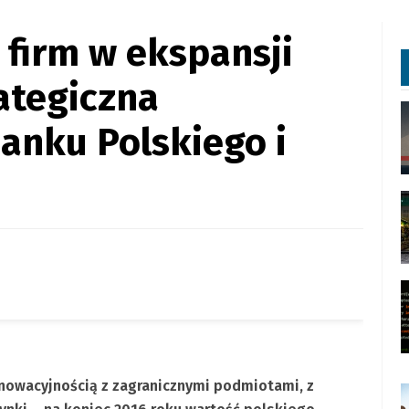
 firm w ekspansji
rategiczna
anku Polskiego i
innowacyjnością z zagranicznymi podmiotami,
z