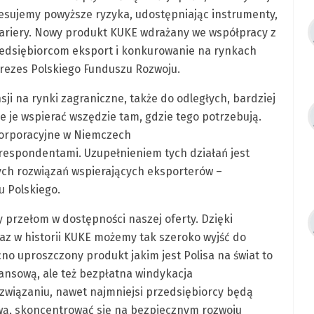
resujemy powyższe ryzyka, udostępniając instrumenty,
bariery. Nowy produkt KUKE wdrażany we współpracy z
edsiębiorcom eksport i konkurowanie na rynkach
rezes Polskiego Funduszu Rozwoju.
sji na rynki zagraniczne, także do odległych, bardziej
 je wspierać wszędzie tam, gdzie tego potrzebują.
korporacyjne w Niemczech
orespondentami. Uzupełnieniem tych działań jest
ch rozwiązań wspierających eksporterów –
u Polskiego.
y przełom w dostępności naszej oferty. Dzięki
az w historii KUKE możemy tak szeroko wyjść do
no uproszczony produkt jakim jest Polisa na świat to
nansową, ale też bezpłatna windykacja
związaniu, nawet najmniejsi przedsiębiorcy będą
wą, skoncentrować się na bezpiecznym rozwoju