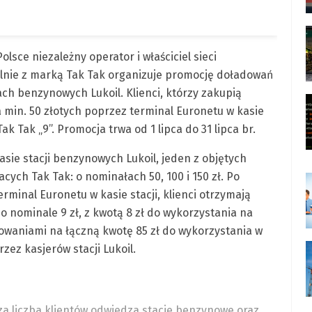
lsce niezależny operator i właściciel sieci
lnie z marką Tak Tak organizuje promocję doładowań
ch benzynowych Lukoil. Klienci, którzy zakupią
 min. 50 złotych poprzez terminal Euronetu w kasie
k Tak „9”. Promocja trwa od 1 lipca do 31 lipca br.
asie stacji benzynowych Lukoil, jeden z objętych
ch Tak Tak: o nominałach 50, 100 i 150 zł. Po
inal Euronetu w kasie stacji, klienci otrzymają
o nominale 9 zł, z kwotą 8 zł do wykorzystania na
waniami na łączną kwotę 85 zł do wykorzystania w
zez kasjerów stacji Lukoil.
a liczba klientów odwiedza stacje benzynowe oraz