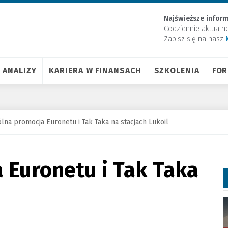
Najświeższe inform
Codziennie aktualn
Zapisz się na nasz
ANALIZY
KARIERA W FINANSACH
SZKOLENIA
FO
lna promocja Euronetu i Tak Taka na stacjach Lukoil
 Euronetu i Tak Taka