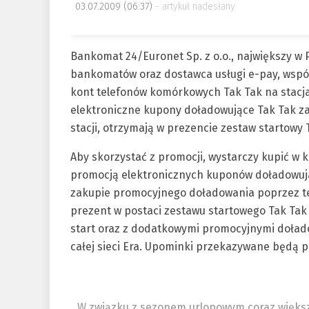
03.07.2009 (06:37)
artykuł nadesłany
Bankomat 24/Euronet Sp. z o.o., największy w Po
bankomatów oraz dostawca usługi e-pay, wspó
kont telefonów komórkowych Tak Tak na stacja
elektroniczne kupony doładowujące Tak Tak za
stacji, otrzymają w prezencie zestaw startowy Ta
Aby skorzystać z promocji, wystarczy kupić w k
promocją elektronicznych kuponów doładowujacy
zakupie promocyjnego doładowania poprzez term
prezent w postaci zestawu startowego Tak Tak 
start oraz z dodatkowymi promocyjnymi dołado
całej sieci Era. Upominki przekazywane będą pr
„W związku z sezonem urlopowym coraz większ