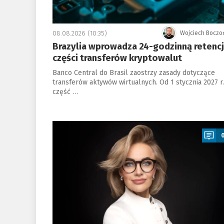
08.08.2026 (10:35)
Wojciech Boczo
Brazylia wprowadza 24-godzinną retenc
części transferów kryptowalut
Banco Central do Brasil zaostrzy zasady dotyczące
transferów aktywów wirtualnych. Od 1 stycznia 2027 r.
część …
a