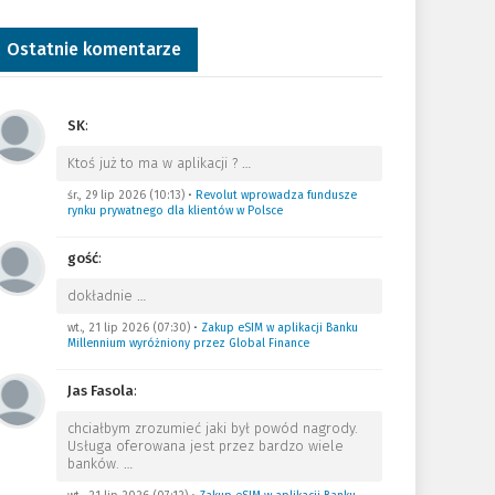
Ostatnie komentarze
SK
:
Ktoś już to ma w aplikacji ?
…
śr., 29 lip 2026 (10:13)
•
Revolut wprowadza fundusze
rynku prywatnego dla klientów w Polsce
gość
:
dokładnie
…
wt., 21 lip 2026 (07:30)
•
Zakup eSIM w aplikacji Banku
Millennium wyróżniony przez Global Finance
Jas Fasola
:
chciałbym zrozumieć jaki był powód nagrody.
Usługa oferowana jest przez bardzo wiele
banków.
…