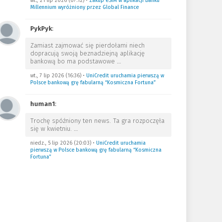
wt., 21 lip 2026 (07:12)
•
Zakup eSIM w aplikacji Banku
Millennium wyróżniony przez Global Finance
PykPyk
:
Zamiast zajmować się pierdołami niech
dopracują swoją beznadziejną aplikację
bankową bo ma podstawowe
…
wt., 7 lip 2026 (16:36)
•
UniCredit uruchamia pierwszą w
Polsce bankową grę fabularną “Kosmiczna Fortuna”
human1
:
Trochę spóźniony ten news. Ta gra rozpoczęła
się w kwietniu.
…
niedz., 5 lip 2026 (20:03)
•
UniCredit uruchamia
pierwszą w Polsce bankową grę fabularną “Kosmiczna
Fortuna”