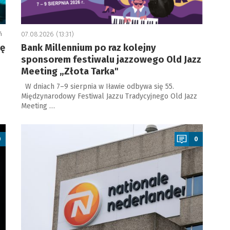
ń
07.08.2026 (13:31)
ję
Bank Millennium po raz kolejny
sponsorem festiwalu jazzowego Old Jazz
Meeting „Złota Tarka"
W dniach 7–9 sierpnia w Iławie odbywa się 55.
Międzynarodowy Festiwal Jazzu Tradycyjnego Old Jazz
Meeting …
a
0
0