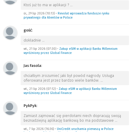
Ktoś już to ma w aplikacji ?
…
śr., 29 lip 2026 (10:13)
•
Revolut wprowadza fundusze rynku
prywatnego dla klientów w Polsce
gość
:
dokładnie
…
wt., 21 lip 2026 (07:30)
•
Zakup eSIM w aplikacji Banku Millennium
wyróżniony przez Global Finance
Jas Fasola
:
chciałbym zrozumieć jaki był powód nagrody. Usługa
oferowana jest przez bardzo wiele banków.
…
wt., 21 lip 2026 (07:12)
•
Zakup eSIM w aplikacji Banku Millennium
wyróżniony przez Global Finance
PykPyk
:
Zamiast zajmować się pierdołami niech dopracują swoją
beznadziejną aplikację bankową bo ma podstawowe
…
wt., 7 lip 2026 (16:36)
•
UniCredit uruchamia pierwszą w Polsce