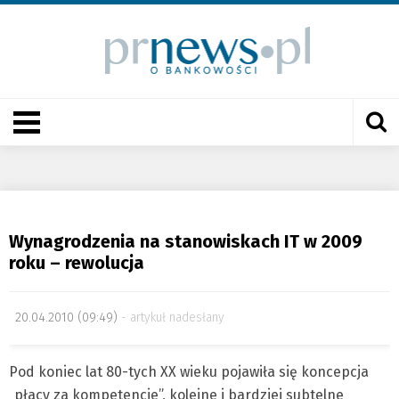
Wynagrodzenia na stanowiskach IT w 2009
roku – rewolucja
20.04.2010 (09:49)
artykuł nadesłany
Pod koniec lat 80-tych XX wieku pojawiła się koncepcja
„płacy za kompetencje”, kolejne i bardziej subtelne