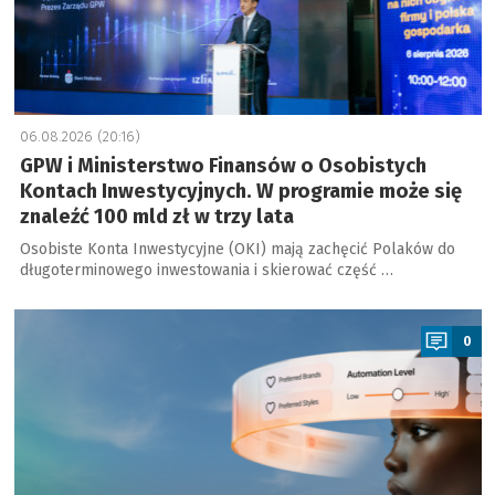
06.08.2026 (20:16)
GPW i Ministerstwo Finansów o Osobistych
Kontach Inwestycyjnych. W programie może się
znaleźć 100 mld zł w trzy lata
Osobiste Konta Inwestycyjne (OKI) mają zachęcić Polaków do
długoterminowego inwestowania i skierować część …
a
0