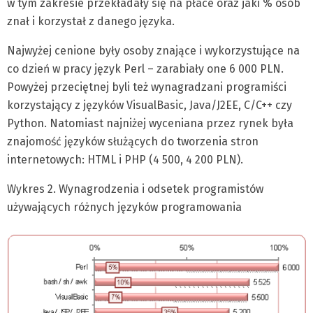
w tym zakresie przekładały się na płace oraz jaki % osób
znał i korzystał z danego języka.
Najwyżej cenione były osoby znające i wykorzystujące na
co dzień w pracy język Perl – zarabiały one 6 000 PLN.
Powyżej przeciętnej byli też wynagradzani programiści
korzystający z języków VisualBasic, Java/J2EE, C/C++ czy
Python. Natomiast najniżej wyceniana przez rynek była
znajomość języków służących do tworzenia stron
internetowych: HTML i PHP (4 500, 4 200 PLN).
Wykres 2. Wynagrodzenia i odsetek programistów
używających różnych języków programowania