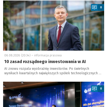
a
0
06.08.2026 (20:34) –
informacja prasowa
10 zasad rozsądnego inwestowania w AI
AI znowu rozpala wyobraźnię inwestorów. Po świetnych
wynikach kwartalnych największych spółek technologicznych …
a
0