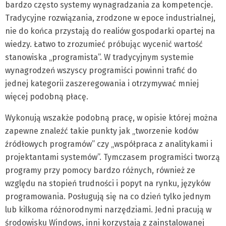
bardzo często systemy wynagradzania za kompetencje.
Tradycyjne rozwiązania, zrodzone w epoce industrialnej,
nie do końca przystają do realiów gospodarki opartej na
wiedzy. Łatwo to zrozumieć próbując wycenić wartość
stanowiska „programista”. W tradycyjnym systemie
wynagrodzeń wszyscy programiści powinni trafić do
jednej kategorii zaszeregowania i otrzymywać mniej
więcej podobną płacę.
Wykonują wszakże podobną pracę, w opisie której można
zapewne znaleźć takie punkty jak „tworzenie kodów
źródłowych programów” czy „współpraca z analitykami i
projektantami systemów”. Tymczasem programiści tworzą
programy przy pomocy bardzo różnych, również ze
względu na stopień trudności i popyt na rynku, języków
programowania. Posługują się na co dzień tylko jednym
lub kilkoma różnorodnymi narzędziami. Jedni pracują w
środowisku Windows, inni korzystają z zainstalowanej