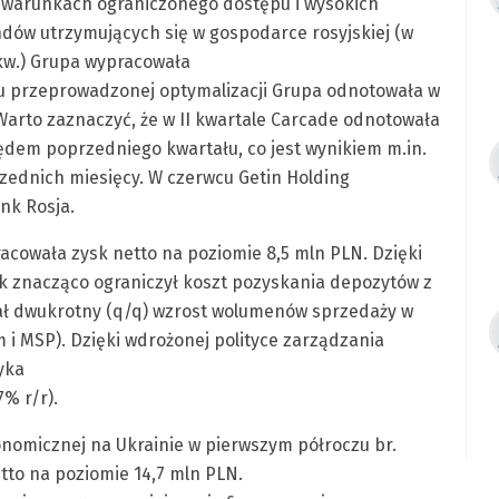
w warunkach ograniczonego dostępu i wysokich
dów utrzymujących się w gospodarce rosyjskiej (w
kw.) Grupa wypracowała
iku przeprowadzonej optymalizacji Grupa odnotowała w
 Warto zaznaczyć, że w II kwartale Carcade odnotowała
dem poprzedniego kwartału, co jest wynikiem m.in.
ednich miesięcy. W czerwcu Getin Holding
ank Rosja.
racowała zysk netto na poziomie 8,5 mln PLN. Dzięki
Bank znacząco ograniczył koszt pozyskania depozytów z
ał dwukrotny (q/q) wzrost wolumenów sprzedaży w
i MSP). Dzięki wdrożonej polityce zarządzania
yka
7% r/r).
onomicznej na Ukrainie w pierwszym półroczu br.
tto na poziomie 14,7 mln PLN.