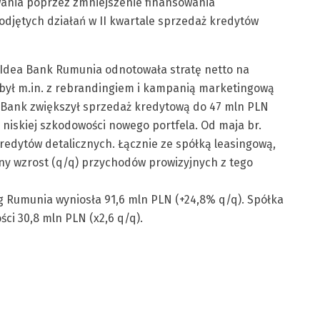
wania poprzez zmniejszenie finansowania
djętych działań w II kwartale sprzedaż kredytów
a Idea Bank Rumunia odnotowała stratę netto na
 był m.in. z rebrandingiem i kampanią marketingową
e Bank zwiększył sprzedaż kredytową do 47 mln PLN
 niskiej szkodowości nowego portfela. Od maja br.
redytów detalicznych. Łącznie ze spółką leasingową,
 wzrost (q/q) przychodów prowizyjnych z tego
g Rumunia wyniosła 91,6 mln PLN (+24,8% q/q). Spółka
ci 30,8 mln PLN (x2,6 q/q).