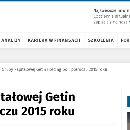
Najświeższe inform
Codziennie aktualn
Zapisz się na nasz
ANALIZY
KARIERA W FINANSACH
SZKOLENIA
FO
i Grupy kapitałowej Getin Holding po I półroczu 2015 roku
tałowej Getin
oczu 2015 roku