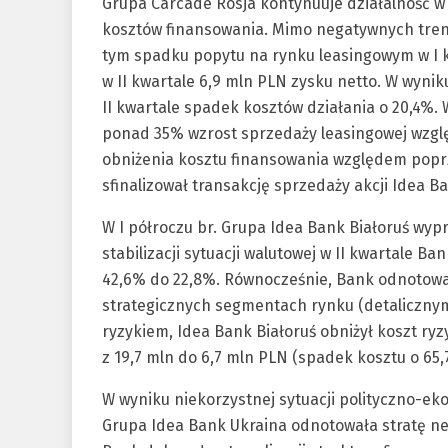
Grupa Carcade Rosja kontynuuje działalność 
kosztów finansowania. Mimo negatywnych tren
tym spadku popytu na rynku leasingowym w I 
w II kwartale 6,9 mln PLN zysku netto. W wyn
II kwartale spadek kosztów działania o 20,4%.
ponad 35% wzrost sprzedaży leasingowej wzglę
obniżenia kosztu finansowania względem poprz
sfinalizował transakcję sprzedaży akcji Idea B
W I półroczu br. Grupa Idea Bank Białoruś wyp
stabilizacji sytuacji walutowej w II kwartale 
42,6% do 22,8%. Równocześnie, Bank odnotow
strategicznych segmentach rynku (detalicznym 
ryzykiem, Idea Bank Białoruś obniżył koszt ryz
z 19,7 mln do 6,7 mln PLN (spadek kosztu o 65,
W wyniku niekorzystnej sytuacji polityczno-ek
Grupa Idea Bank Ukraina odnotowała stratę ne