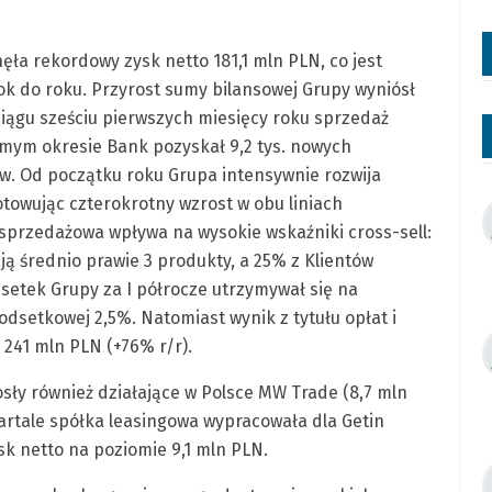
ęła rekordowy zysk netto 181,1 mln PLN, co jest
rok do roku. Przyrost sumy bilansowej Grupy wyniósł
 ciągu sześciu pierwszych miesięcy roku sprzedaż
mym okresie Bank pozyskał 9,2 tys. nowych
ów. Od początku roku Grupa intensywnie rozwija
towując czterokrotny wzrost w obu liniach
 sprzedażowa wpływa na wysokie wskaźniki cross-sell:
ają średnio prawie 3 produkty, a 25% z Klientów
dsetek Grupy za I półrocze utrzymywał się na
dsetkowej 2,5%. Natomiast wynik z tytułu opłat i
 241 mln PLN (+76% r/r).
sły również działające w Polsce MW Trade (8,7 mln
wartale spółka leasingowa wypracowała dla Getin
sk netto na poziomie 9,1 mln PLN.