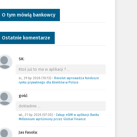
O tym mówią bankowcy
Ostatnie komentarze
SK
:
Ktoś już to ma w aplikacji ?
…
śr., 29 lip 2026 (10:13)
•
Revolut wprowadza fundusze
rynku prywatnego dla klientów w Polsce
gość
:
dokładnie
…
wt., 21 lip 2026 (07:30)
•
Zakup eSIM w aplikacji Banku
Millennium wyróżniony przez Global Finance
Jas Fasola
: