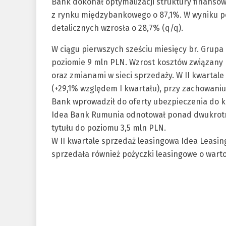
Bank dokonał optymalizacji struktury finanso
z rynku międzybankowego o 87,1%. W wyniku po
detalicznych wzrosła o 28,7% (q/q).
W ciągu pierwszych sześciu miesięcy br. Grup
poziomie 9 mln PLN. Wzrost kosztów związany
oraz zmianami w sieci sprzedaży. W II kwartal
(+29,1% względem I kwartału), przy zachowaniu
Bank wprowadził do oferty ubezpieczenia do k
Idea Bank Rumunia odnotował ponad dwukrotny
tytułu do poziomu 3,5 mln PLN.
W II kwartale sprzedaż leasingowa Idea Leasin
sprzedała również pożyczki leasingowe o wartoś