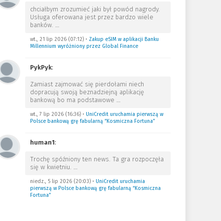
chciałbym zrozumieć jaki był powód nagrody.
Usługa oferowana jest przez bardzo wiele
banków.
…
wt., 21 lip 2026 (07:12)
•
Zakup eSIM w aplikacji Banku
Millennium wyróżniony przez Global Finance
PykPyk
:
Zamiast zajmować się pierdołami niech
dopracują swoją beznadziejną aplikację
bankową bo ma podstawowe
…
wt., 7 lip 2026 (16:36)
•
UniCredit uruchamia pierwszą w
Polsce bankową grę fabularną “Kosmiczna Fortuna”
human1
:
Trochę spóźniony ten news. Ta gra rozpoczęła
się w kwietniu.
…
niedz., 5 lip 2026 (20:03)
•
UniCredit uruchamia
pierwszą w Polsce bankową grę fabularną “Kosmiczna
Fortuna”