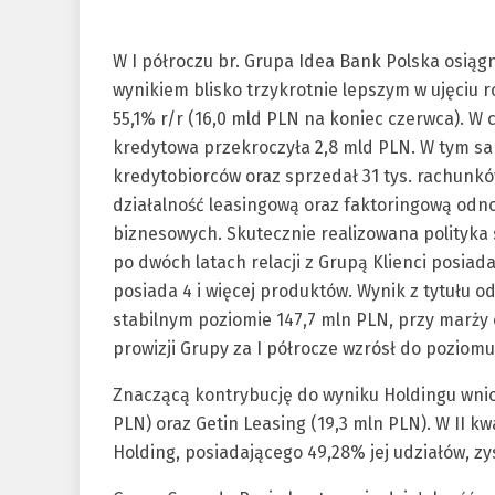
W I półroczu br. Grupa Idea Bank Polska osiągn
wynikiem blisko trzykrotnie lepszym w ujęciu 
55,1% r/r (16,0 mld PLN na koniec czerwca). W
kredytowa przekroczyła 2,8 mld PLN. W tym sa
kredytobiorców oraz sprzedał 31 tys. rachunk
działalność leasingową oraz faktoringową odno
biznesowych. Skutecznie realizowana polityka
po dwóch latach relacji z Grupą Klienci posiad
posiada 4 i więcej produktów. Wynik z tytułu o
stabilnym poziomie 147,7 mln PLN, przy marży o
prowizji Grupy za I półrocze wzrósł do poziomu
Znaczącą kontrybucję do wyniku Holdingu wnio
PLN) oraz Getin Leasing (19,3 mln PLN). W II k
Holding, posiadającego 49,28% jej udziałów, zy