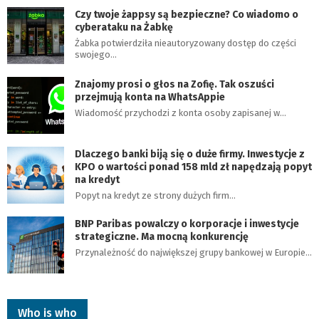
Czy twoje żappsy są bezpieczne? Co wiadomo o
cyberataku na Żabkę
Żabka potwierdziła nieautoryzowany dostęp do części
swojego…
Znajomy prosi o głos na Zofię. Tak oszuści
przejmują konta na WhatsAppie
Wiadomość przychodzi z konta osoby zapisanej w…
Dlaczego banki biją się o duże firmy. Inwestycje z
KPO o wartości ponad 158 mld zł napędzają popyt
na kredyt
Popyt na kredyt ze strony dużych firm…
BNP Paribas powalczy o korporacje i inwestycje
strategiczne. Ma mocną konkurencję
Przynależność do największej grupy bankowej w Europie…
Who is who