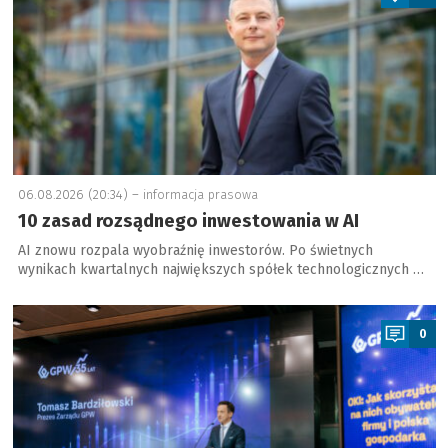
06.08.2026 (20:34) –
informacja prasowa
10 zasad rozsądnego inwestowania w AI
AI znowu rozpala wyobraźnię inwestorów. Po świetnych
wynikach kwartalnych największych spółek technologicznych …
a
0