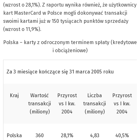
(wzrost o 28,1%). Z raportu wynika również, że użytkownicy
kart MasterCard w Polsce mogli dokonywać transakcji
swoimi kartami już w 150 tysiącach punktów sprzedaży
(wzrost o 11,9%).
Polska – karty z odroczonym terminem spłaty (kredytowe
i obciążeniowe)
Za 3 miesiące kończące się 31 marca 2005 roku
Kraj
Wartość
Przyrost
Liczba
Przyrost
transakcji
vs I kw.
transakcji
vs I kw.
(miliony)
2004
(miliony)
2004
Polska
360
28,1%
4,83
40,5%