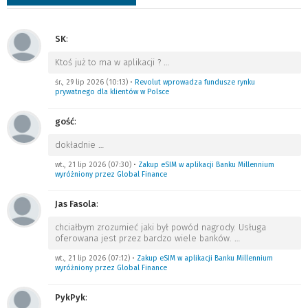
SK
:
Ktoś już to ma w aplikacji ?
…
śr., 29 lip 2026 (10:13)
•
Revolut wprowadza fundusze rynku
prywatnego dla klientów w Polsce
gość
:
dokładnie
…
wt., 21 lip 2026 (07:30)
•
Zakup eSIM w aplikacji Banku Millennium
wyróżniony przez Global Finance
Jas Fasola
:
chciałbym zrozumieć jaki był powód nagrody. Usługa
oferowana jest przez bardzo wiele banków.
…
wt., 21 lip 2026 (07:12)
•
Zakup eSIM w aplikacji Banku Millennium
wyróżniony przez Global Finance
PykPyk
: