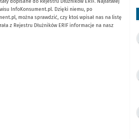
tały dopisane do Rejestru Dłużników ERIF. Najłatwiej
wisu InfoKonsument.pl. Dzięki niemu, po
ent.pl, można sprawdzić, czy ktoś wpisał nas na listę
erała z Rejestru Dłużników ERIF informacje na nasz