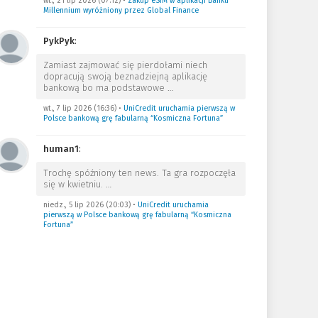
wt., 21 lip 2026 (07:12)
•
Zakup eSIM w aplikacji Banku
Millennium wyróżniony przez Global Finance
PykPyk
:
Zamiast zajmować się pierdołami niech
dopracują swoją beznadziejną aplikację
bankową bo ma podstawowe
…
wt., 7 lip 2026 (16:36)
•
UniCredit uruchamia pierwszą w
Polsce bankową grę fabularną “Kosmiczna Fortuna”
human1
:
Trochę spóźniony ten news. Ta gra rozpoczęła
się w kwietniu.
…
niedz., 5 lip 2026 (20:03)
•
UniCredit uruchamia
pierwszą w Polsce bankową grę fabularną “Kosmiczna
Fortuna”