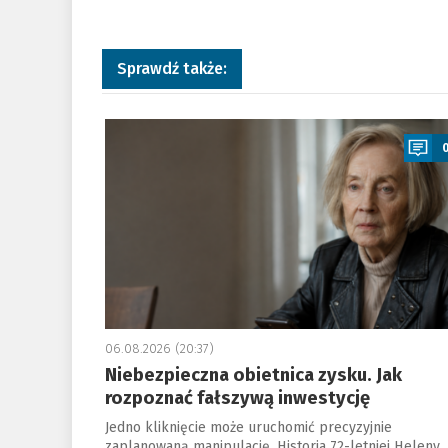
Sprawdź także:
a
06.08.2026 (20:37)
Niebezpieczna obietnica zysku. Jak
rozpoznać fałszywą inwestycję
Jedno kliknięcie może uruchomić precyzyjnie
zaplanowaną manipulację. Historia 72-letniej Heleny