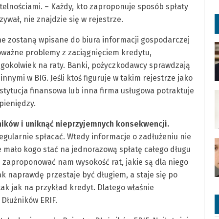
ytelnościami. – Każdy, kto zaproponuje sposób spłaty
ywał, nie znajdzie się w rejestrze.
ane zostaną wpisane do biura informacji gospodarczej
poważne problemy z zaciągnięciem kredytu,
gokolwiek na raty. Banki, pożyczkodawcy sprawdzają
nymi w BIG. Jeśli ktoś figuruje w takim rejestrze jako
stytucja finansowa lub inna firma usługowa potraktuje
pieniędzy.
użników i uniknąć nieprzyjemnych konsekwencji.
egularnie spłacać. Wtedy informacje o zadłużeniu nie
e mało kogo stać na jednorazową spłatę całego długu
e zaproponować nam wysokość rat, jakie są dla niego
ak naprawdę przestaje być długiem, a staje się po
k jak na przykład kredyt. Dlatego właśnie
e Dłużników ERIF.