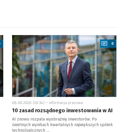
a
0
0
06.08.2026 (20:34) –
informacja prasowa
10 zasad rozsądnego inwestowania w AI
AI znowu rozpala wyobraźnię inwestorów. Po
świetnych wynikach kwartalnych największych spółek
technologicznych …