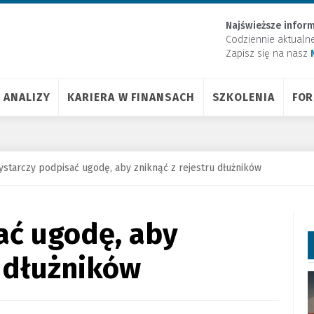
Najświeższe inform
Codziennie aktualn
Zapisz się na nasz
ANALIZY
KARIERA W FINANSACH
SZKOLENIA
FO
starczy podpisać ugodę, aby zniknąć z rejestru dłużników
ać ugodę, aby
u dłużników