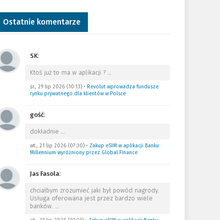
Ostatnie komentarze
SK
:
Ktoś już to ma w aplikacji ?
…
śr., 29 lip 2026 (10:13)
•
Revolut wprowadza fundusze
rynku prywatnego dla klientów w Polsce
gość
:
dokładnie
…
wt., 21 lip 2026 (07:30)
•
Zakup eSIM w aplikacji Banku
Millennium wyróżniony przez Global Finance
Jas Fasola
:
chciałbym zrozumieć jaki był powód nagrody.
Usługa oferowana jest przez bardzo wiele
banków.
…