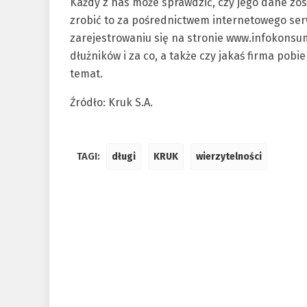
Każdy z nas może sprawdzić, czy jego dane zos
zrobić to za pośrednictwem internetowego ser
zarejestrowaniu się na stronie www.infokonsum
dłużników i za co, a także czy jakaś firma pobi
temat.
Źródło: Kruk S.A.
TAGI:
długi
KRUK
wierzytelności