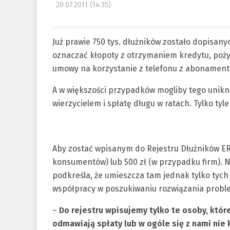
20.07.2011 (14:35)
Już prawie 750 tys. dłużników zostało dopisany
oznaczać kłopoty z otrzymaniem kredytu, poży
umowy na korzystanie z telefonu z abonamen
A w większości przypadków mogliby tego unikn
wierzycielem i spłatę długu w ratach. Tylko tyl
Aby zostać wpisanym do Rejestru Dłużników ERI
konsumentów) lub 500 zł (w przypadku firm). 
podkreśla, że umieszcza tam jednak tylko tych 
współpracy w poszukiwaniu rozwiązania probl
–
Do rejestru wpisujemy tylko te osoby, któr
odmawiają spłaty lub w ogóle się z nami nie 