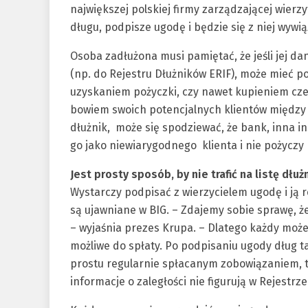
największej polskiej firmy zarządzającej wierz
długu, podpisze ugodę i będzie się z niej wywiąz
Osoba zadłużona musi pamiętać, że jeśli jej d
(np. do Rejestru Dłużników ERIF), może mieć 
uzyskaniem pożyczki, czy nawet kupieniem cze
bowiem swoich potencjalnych klientów między in
dłużnik, może się spodziewać, że bank, inna in
go jako niewiarygodnego klienta i nie pożyczy 
Jest prosty sposób, by nie trafić na listę dł
Wystarczy podpisać z wierzycielem ugodę i ją r
są ujawniane w BIG. – Zdajemy sobie sprawę, ż
– wyjaśnia prezes Krupa. – Dlatego każdy moż
możliwe do spłaty. Po podpisaniu ugody dług t
prostu regularnie spłacanym zobowiązaniem, ta
informacje o zaległości nie figurują w Rejestrz