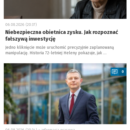
06.08.2026 (20:37)
Niebezpieczna obietnica zysku. Jak rozpoznać
fałszywą inwestycję
Jedno kliknięcie może uruchomić precyzyjnie zaplanowaną
manipulację. Historia 72-letniej Heleny pokazuje, jak …
a
0
06.08.2026 (20:34) –
informacja prasowa