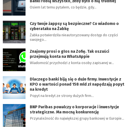
Banki robią wszystko, żeby było o nią trudniej
Osiem lat temu pytałem, co będzie, gdy…
Czy twoje żappsy są bezpieczne? Co wiadomo o
cyberataku na Żabkę
Żabka potwierdziła nieautoryzowany dostęp do części
swojego…
Znajomy prosi o głos na Zofię. Tak oszuści
przejmują konta na WhatsAppie
Wiadomość przychodzi z konta osoby zapisanej w…
Dlaczego banki biją się o duże firmy. Inwestycje z
KPO o wartości ponad 158 mld zł napędzają popyt
na kredyt
Popyt na kredyt ze strony dużych firm…
BNP Paribas powalczy o korporacje i inwestycje
strategiczne. Ma mocną konkurencję
Przynależność do największej grupy bankowej w Europie…