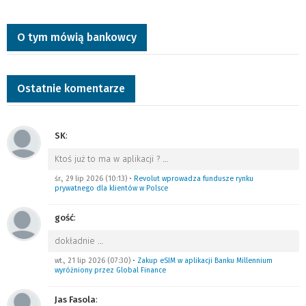
O tym mówią bankowcy
Ostatnie komentarze
SK
:
Ktoś już to ma w aplikacji ?
…
śr., 29 lip 2026 (10:13)
•
Revolut wprowadza fundusze rynku
prywatnego dla klientów w Polsce
gość
:
dokładnie
…
wt., 21 lip 2026 (07:30)
•
Zakup eSIM w aplikacji Banku Millennium
wyróżniony przez Global Finance
Jas Fasola
: