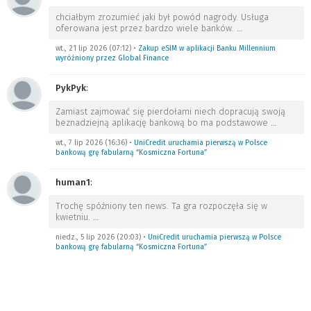
chciałbym zrozumieć jaki był powód nagrody. Usługa
oferowana jest przez bardzo wiele banków.
…
wt., 21 lip 2026 (07:12)
•
Zakup eSIM w aplikacji Banku Millennium
wyróżniony przez Global Finance
PykPyk
:
Zamiast zajmować się pierdołami niech dopracują swoją
beznadziejną aplikację bankową bo ma podstawowe
…
wt., 7 lip 2026 (16:36)
•
UniCredit uruchamia pierwszą w Polsce
bankową grę fabularną “Kosmiczna Fortuna”
human1
:
Trochę spóźniony ten news. Ta gra rozpoczęła się w
kwietniu.
…
niedz., 5 lip 2026 (20:03)
•
UniCredit uruchamia pierwszą w Polsce
bankową grę fabularną “Kosmiczna Fortuna”