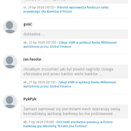
śr., 29 lip 2026 (10:13)
•
Revolut wprowadza fundusze rynku
prywatnego dla klientów w Polsce
gość
:
dokładnie
…
wt., 21 lip 2026 (07:30)
•
Zakup eSIM w aplikacji Banku Millennium
wyróżniony przez Global Finance
Jas Fasola
:
chciałbym zrozumieć jaki był powód nagrody. Usługa
oferowana jest przez bardzo wiele banków.
…
wt., 21 lip 2026 (07:12)
•
Zakup eSIM w aplikacji Banku Millennium
wyróżniony przez Global Finance
PykPyk
:
Zamiast zajmować się pierdołami niech dopracują swoją
beznadziejną aplikację bankową bo ma podstawowe
…
wt., 7 lip 2026 (16:36)
•
UniCredit uruchamia pierwszą w Polsce
bankową grę fabularną “Kosmiczna Fortuna”