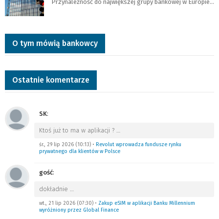
Przynależność do największej grupy bankowej w Europie…
O tym mówią bankowcy
Ostatnie komentarze
SK
:
Ktoś już to ma w aplikacji ?
…
śr., 29 lip 2026 (10:13)
•
Revolut wprowadza fundusze rynku
prywatnego dla klientów w Polsce
gość
:
dokładnie
…
wt., 21 lip 2026 (07:30)
•
Zakup eSIM w aplikacji Banku Millennium
wyróżniony przez Global Finance