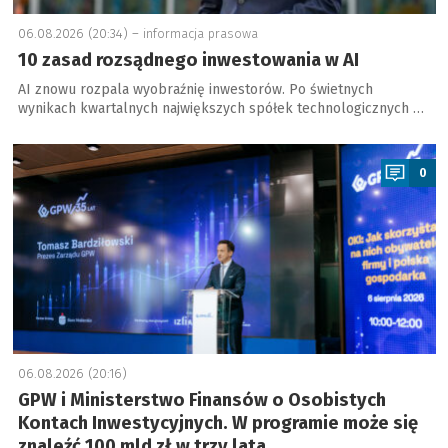
06.08.2026 (20:34) –
informacja prasowa
10 zasad rozsądnego inwestowania w AI
AI znowu rozpala wyobraźnię inwestorów. Po świetnych
wynikach kwartalnych największych spółek technologicznych …
a
0
06.08.2026 (20:16)
GPW i Ministerstwo Finansów o Osobistych
Kontach Inwestycyjnych. W programie może się
znaleźć 100 mld zł w trzy lata