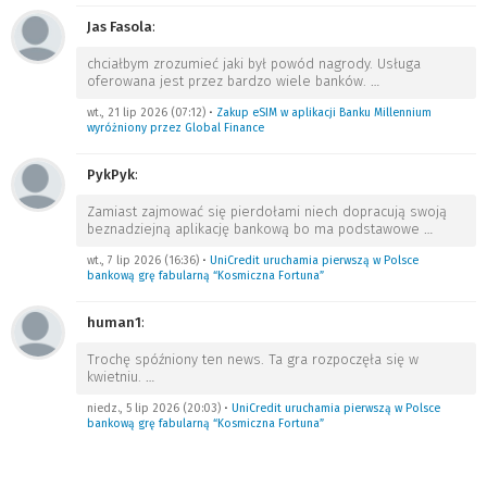
Jas Fasola
:
chciałbym zrozumieć jaki był powód nagrody. Usługa
oferowana jest przez bardzo wiele banków.
…
wt., 21 lip 2026 (07:12)
•
Zakup eSIM w aplikacji Banku Millennium
wyróżniony przez Global Finance
PykPyk
:
Zamiast zajmować się pierdołami niech dopracują swoją
beznadziejną aplikację bankową bo ma podstawowe
…
wt., 7 lip 2026 (16:36)
•
UniCredit uruchamia pierwszą w Polsce
bankową grę fabularną “Kosmiczna Fortuna”
human1
:
Trochę spóźniony ten news. Ta gra rozpoczęła się w
kwietniu.
…
niedz., 5 lip 2026 (20:03)
•
UniCredit uruchamia pierwszą w Polsce
bankową grę fabularną “Kosmiczna Fortuna”