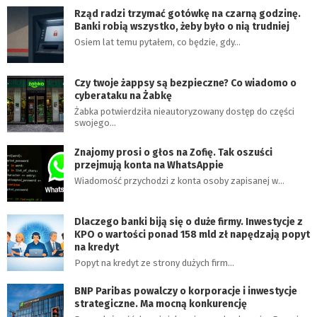
Rząd radzi trzymać gotówkę na czarną godzinę.
Banki robią wszystko, żeby było o nią trudniej
Osiem lat temu pytałem, co będzie, gdy…
Czy twoje żappsy są bezpieczne? Co wiadomo o
cyberataku na Żabkę
Żabka potwierdziła nieautoryzowany dostęp do części
swojego…
Znajomy prosi o głos na Zofię. Tak oszuści
przejmują konta na WhatsAppie
Wiadomość przychodzi z konta osoby zapisanej w…
Dlaczego banki biją się o duże firmy. Inwestycje z
KPO o wartości ponad 158 mld zł napędzają popyt
na kredyt
Popyt na kredyt ze strony dużych firm…
BNP Paribas powalczy o korporacje i inwestycje
strategiczne. Ma mocną konkurencję