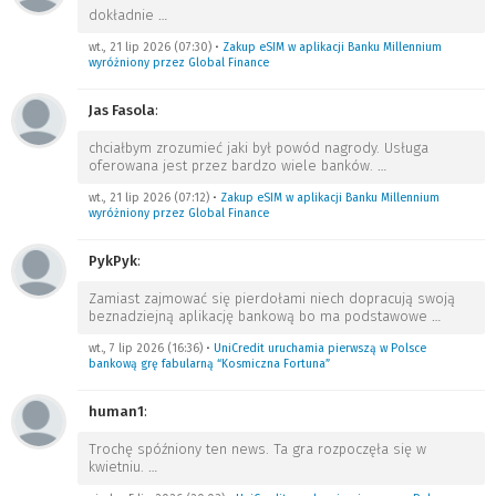
dokładnie
…
wt., 21 lip 2026 (07:30)
•
Zakup eSIM w aplikacji Banku Millennium
wyróżniony przez Global Finance
Jas Fasola
:
chciałbym zrozumieć jaki był powód nagrody. Usługa
oferowana jest przez bardzo wiele banków.
…
wt., 21 lip 2026 (07:12)
•
Zakup eSIM w aplikacji Banku Millennium
wyróżniony przez Global Finance
PykPyk
:
Zamiast zajmować się pierdołami niech dopracują swoją
beznadziejną aplikację bankową bo ma podstawowe
…
wt., 7 lip 2026 (16:36)
•
UniCredit uruchamia pierwszą w Polsce
bankową grę fabularną “Kosmiczna Fortuna”
human1
:
Trochę spóźniony ten news. Ta gra rozpoczęła się w
kwietniu.
…