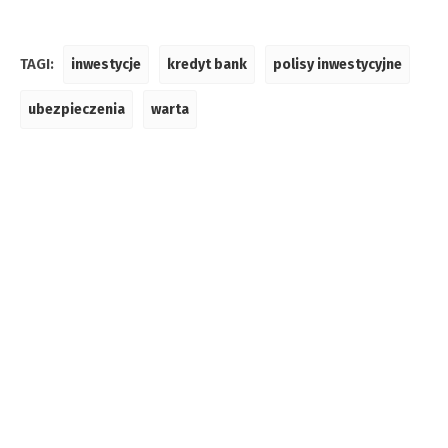
TAGI:
inwestycje
kredyt bank
polisy inwestycyjne
ubezpieczenia
warta