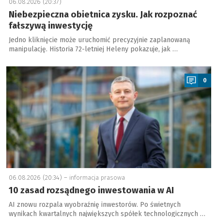
06.08.2026 (20:37)
Niebezpieczna obietnica zysku. Jak rozpoznać
fałszywą inwestycję
Jedno kliknięcie może uruchomić precyzyjnie zaplanowaną
manipulację. Historia 72-letniej Heleny pokazuje, jak …
a
0
06.08.2026 (20:34) –
informacja prasowa
10 zasad rozsądnego inwestowania w AI
AI znowu rozpala wyobraźnię inwestorów. Po świetnych
wynikach kwartalnych największych spółek technologicznych …