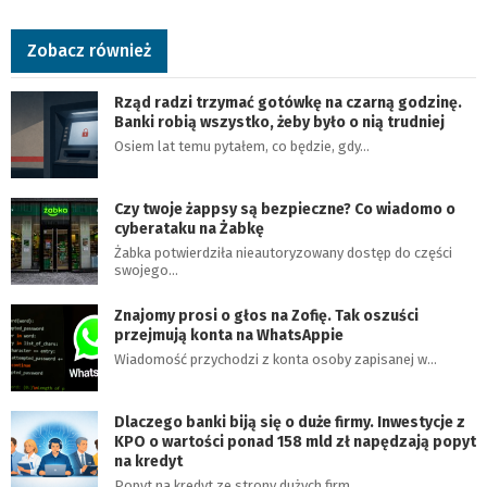
Zobacz również
Rząd radzi trzymać gotówkę na czarną godzinę.
Banki robią wszystko, żeby było o nią trudniej
Osiem lat temu pytałem, co będzie, gdy…
Czy twoje żappsy są bezpieczne? Co wiadomo o
cyberataku na Żabkę
Żabka potwierdziła nieautoryzowany dostęp do części
swojego…
Znajomy prosi o głos na Zofię. Tak oszuści
przejmują konta na WhatsAppie
Wiadomość przychodzi z konta osoby zapisanej w…
Dlaczego banki biją się o duże firmy. Inwestycje z
KPO o wartości ponad 158 mld zł napędzają popyt
na kredyt
Popyt na kredyt ze strony dużych firm…