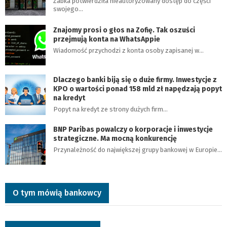
Żabka potwierdziła nieautoryzowany dostęp do części
swojego…
Znajomy prosi o głos na Zofię. Tak oszuści
przejmują konta na WhatsAppie
Wiadomość przychodzi z konta osoby zapisanej w…
Dlaczego banki biją się o duże firmy. Inwestycje z
KPO o wartości ponad 158 mld zł napędzają popyt
na kredyt
Popyt na kredyt ze strony dużych firm…
BNP Paribas powalczy o korporacje i inwestycje
strategiczne. Ma mocną konkurencję
Przynależność do największej grupy bankowej w Europie…
O tym mówią bankowcy