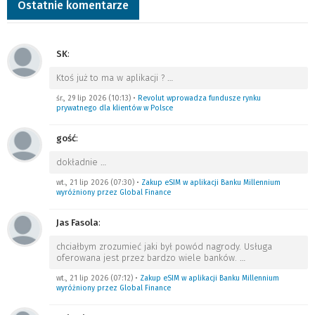
Ostatnie komentarze
SK
:
Ktoś już to ma w aplikacji ?
…
śr., 29 lip 2026 (10:13)
•
Revolut wprowadza fundusze rynku
prywatnego dla klientów w Polsce
gość
:
dokładnie
…
wt., 21 lip 2026 (07:30)
•
Zakup eSIM w aplikacji Banku Millennium
wyróżniony przez Global Finance
Jas Fasola
:
chciałbym zrozumieć jaki był powód nagrody. Usługa
oferowana jest przez bardzo wiele banków.
…
wt., 21 lip 2026 (07:12)
•
Zakup eSIM w aplikacji Banku Millennium
wyróżniony przez Global Finance