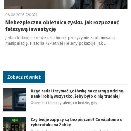
06.08.2026 (20:37)
Niebezpieczna obietnica zysku. Jak rozpoznać
fałszywą inwestycję
Jedno kliknięcie może uruchomić precyzyjnie zaplanowaną
manipulację. Historia 72-letniej Heleny pokazuje, jak …
Zobacz również
Rząd radzi trzymać gotówkę na czarną godzinę.
Banki robią wszystko, żeby było o nią trudniej
Osiem lat temu pytałem, co będzie, gdy…
Czy twoje żappsy są bezpieczne? Co wiadomo o
cyberataku na Żabkę