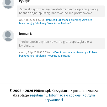
PykPyk
:
Zamiast zajmować się pierdołami niech dopracują swoją
beznadziejną aplikację bankową bo ma podstawowe
…
wt., 7 lip 2026 (16:36)
•
UniCredit uruchamia pierwszą w Polsce
bankową grę fabularną “Kosmiczna Fortuna”
human1
:
Trochę spóźniony ten news. Ta gra rozpoczęła się w
kwietniu.
…
niedz., 5 lip 2026 (20:03)
•
UniCredit uruchamia pierwszą w Polsce
bankową grę fabularną “Kosmiczna Fortuna”
© 2008 − 2026 PRNews.pl.
Korzystanie z portalu oznacza
akceptację
regulaminu
.
Informacja o cookies
.
Polityka
prywatności