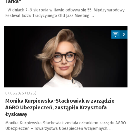
Tarka"
W dniach 7–9 sierpnia w Iławie odbywa się 55. Międzynarodowy
Festiwal Jazzu Tradycyjnego Old Jazz Meeting …
a
0
07.08.2026 (13:28)
Monika Kurpiewska-Stachowiak w zarządzie
AGRO Ubezpieczeń, zastąpiła Krzysztofa
Łyskawę
Monika Kurpiewska-Stachowiak została członkiem zarządu AGRO
Ubezpieczeń – Towarzystwa Ubezpieczeń Wzajemnych. …