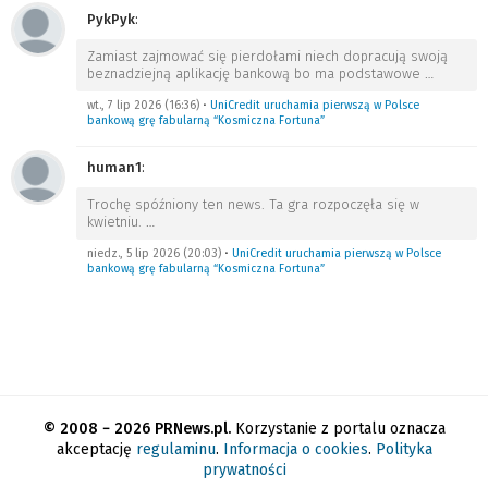
PykPyk
:
Zamiast zajmować się pierdołami niech dopracują swoją
beznadziejną aplikację bankową bo ma podstawowe
…
wt., 7 lip 2026 (16:36)
•
UniCredit uruchamia pierwszą w Polsce
bankową grę fabularną “Kosmiczna Fortuna”
human1
:
Trochę spóźniony ten news. Ta gra rozpoczęła się w
kwietniu.
…
niedz., 5 lip 2026 (20:03)
•
UniCredit uruchamia pierwszą w Polsce
bankową grę fabularną “Kosmiczna Fortuna”
© 2008 − 2026 PRNews.pl.
Korzystanie z portalu oznacza
akceptację
regulaminu
.
Informacja o cookies
.
Polityka
prywatności