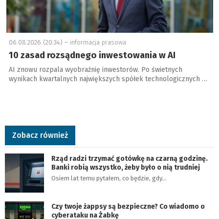
06.08.2026 (20:34) –
informacja prasowa
10 zasad rozsądnego inwestowania w AI
AI znowu rozpala wyobraźnię inwestorów. Po świetnych
wynikach kwartalnych największych spółek technologicznych …
Zobacz również
Rząd radzi trzymać gotówkę na czarną godzinę.
Banki robią wszystko, żeby było o nią trudniej
Osiem lat temu pytałem, co będzie, gdy…
Czy twoje żappsy są bezpieczne? Co wiadomo o
cyberataku na Żabkę