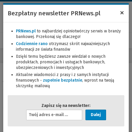
×
Bezpłatny newsletter PRNews.pl
PRNews.pl
to najbardziej opiniotwórczy serwis w branży
bankowej. Przekonaj się dlaczego!
Codziennie rano
otrzymasz skrót najważniejszych
informacji ze świata finansów
Dzięki temu będziesz zawsze wiedział o nowych
produktach, promocjach i usługach bankowych,
ubezpieczeniowych i inwestycyjnych
Aktualne wiadomości z prasy i z samych instytucji
Zmiana w TOiP PKO BP
finansowych -
zupełnie bezpłatnie
, wprost na twoją
skrzynkę mailową
03.08.2005 (10:57)
Zapisz się na newsletter:
A
Istnieje możliwość dokonywania wypłat gotówkowych bez
d
dodatkowych opłat:
r
• na podstawie ustnej dyspozycji w oddziałach PKO Banku