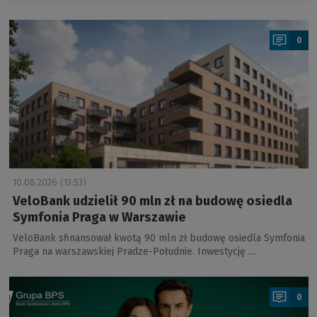
a
0
10.08.2026 (13:53)
VeloBank udzielił 90 mln zł na budowę osiedla
Symfonia Praga w Warszawie
VeloBank sfinansował kwotą 90 mln zł budowę osiedla Symfonia
Praga na warszawskiej Pradze-Południe. Inwestycję …
a
0