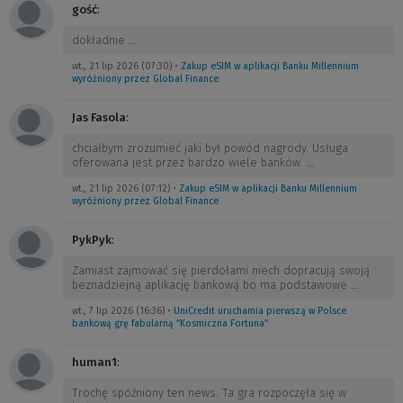
gość
:
dokładnie
…
wt., 21 lip 2026 (07:30)
•
Zakup eSIM w aplikacji Banku Millennium
wyróżniony przez Global Finance
Jas Fasola
:
chciałbym zrozumieć jaki był powód nagrody. Usługa
oferowana jest przez bardzo wiele banków.
…
wt., 21 lip 2026 (07:12)
•
Zakup eSIM w aplikacji Banku Millennium
wyróżniony przez Global Finance
PykPyk
:
Zamiast zajmować się pierdołami niech dopracują swoją
beznadziejną aplikację bankową bo ma podstawowe
…
wt., 7 lip 2026 (16:36)
•
UniCredit uruchamia pierwszą w Polsce
bankową grę fabularną “Kosmiczna Fortuna”
human1
:
Trochę spóźniony ten news. Ta gra rozpoczęła się w