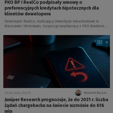
PKO BP i RealCo podpisały umowę o
preferencyjnych kredytach hipotecznych dla
klientów dewelopera
Deweloper RealCo, realizujący inwestycje mieszkaniowe w
Warszawie i Wrocławiu, rozpoczął współpracę z PKO Bankiem …
a
0
10.08.2026 (09:11)
Wojciech Boczoń
Juniper Research prognozuje, że do 2031 r. liczba
żądań chargebacku na świecie wzrośnie do 616
mln