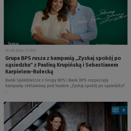
10.08.2026 (11:59)
Grupa BPS rusza z kampanią „Zyskaj spokój po
sąsiedzku" z Pauliną Krupińską i Sebastianem
Karpielem-Bułecką
Banki Spółdzielcze z Grupy BPS i Bank BPS rozpoczęły
kampanię reklamową pod hasłem „Zyskaj spokój po sąsiedzku".
…
a
0