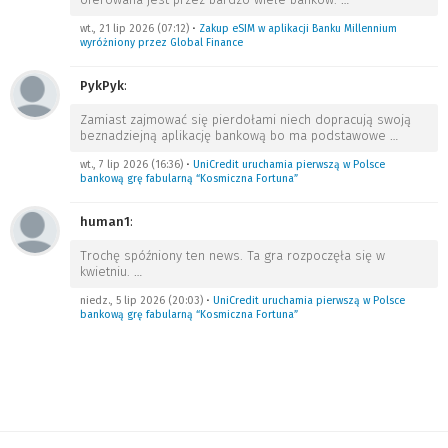
wt., 21 lip 2026 (07:12)
•
Zakup eSIM w aplikacji Banku Millennium
wyróżniony przez Global Finance
PykPyk
:
Zamiast zajmować się pierdołami niech dopracują swoją
beznadziejną aplikację bankową bo ma podstawowe
…
wt., 7 lip 2026 (16:36)
•
UniCredit uruchamia pierwszą w Polsce
bankową grę fabularną “Kosmiczna Fortuna”
human1
:
Trochę spóźniony ten news. Ta gra rozpoczęła się w
kwietniu.
…
niedz., 5 lip 2026 (20:03)
•
UniCredit uruchamia pierwszą w Polsce
bankową grę fabularną “Kosmiczna Fortuna”