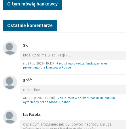
O tym mówią bankowcy
Ostatnie komentarze
SK
:
Ktoś już to ma w aplikacji ?
…
śr., 29 lip 2026 (10:13)
•
Revolut wprowadza fundusze rynku
prywatnego dla klientów w Polsce
gość
:
dokładnie
…
wt., 21 lip 2026 (07:30)
•
Zakup eSIM w aplikacji Banku Millennium
wyróżniony przez Global Finance
Jas Fasola
:
chciałbym zrozumieć jaki był powód nagrody. Usługa
oferowana jest przez bardzo wiele banków.
…