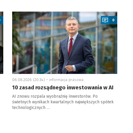
a
0
0
06.08.2026 (20:34) –
informacja prasowa
10 zasad rozsądnego inwestowania w AI
AI znowu rozpala wyobraźnię inwestorów. Po
świetnych wynikach kwartalnych największych spółek
technologicznych …