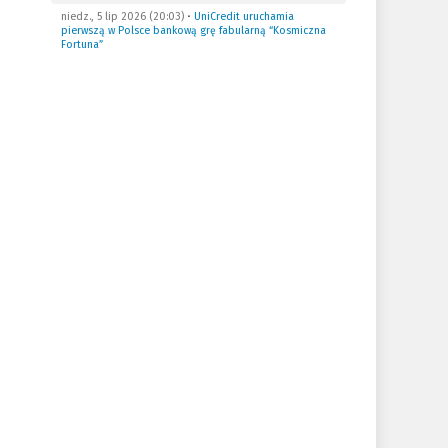
niedz., 5 lip 2026 (20:03)
•
UniCredit uruchamia
pierwszą w Polsce bankową grę fabularną “Kosmiczna
Fortuna”