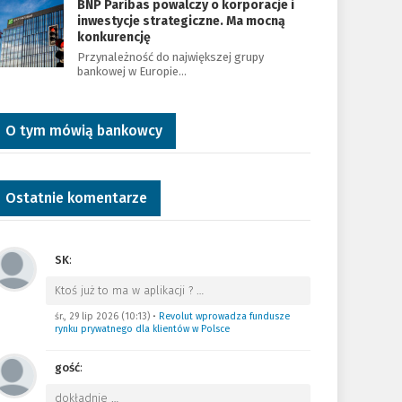
BNP Paribas powalczy o korporacje i
inwestycje strategiczne. Ma mocną
konkurencję
Przynależność do największej grupy
bankowej w Europie…
O tym mówią bankowcy
Ostatnie komentarze
SK
:
Ktoś już to ma w aplikacji ?
…
śr., 29 lip 2026 (10:13)
•
Revolut wprowadza fundusze
rynku prywatnego dla klientów w Polsce
gość
:
dokładnie
…