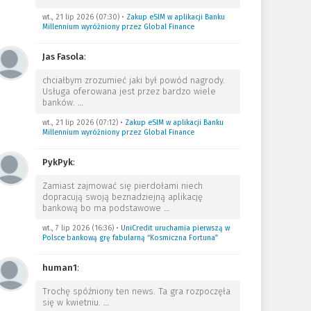
wt., 21 lip 2026 (07:30)
•
Zakup eSIM w aplikacji Banku
Millennium wyróżniony przez Global Finance
Jas Fasola
:
chciałbym zrozumieć jaki był powód nagrody.
Usługa oferowana jest przez bardzo wiele
banków.
…
wt., 21 lip 2026 (07:12)
•
Zakup eSIM w aplikacji Banku
Millennium wyróżniony przez Global Finance
PykPyk
:
Zamiast zajmować się pierdołami niech
dopracują swoją beznadziejną aplikację
bankową bo ma podstawowe
…
wt., 7 lip 2026 (16:36)
•
UniCredit uruchamia pierwszą w
Polsce bankową grę fabularną “Kosmiczna Fortuna”
human1
:
Trochę spóźniony ten news. Ta gra rozpoczęła
się w kwietniu.
…