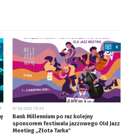
a
0
0
ń
07.08.2026 (13:31)
ję
Bank Millennium po raz kolejny
sponsorem festiwalu jazzowego Old Jazz
Meeting „Złota Tarka"