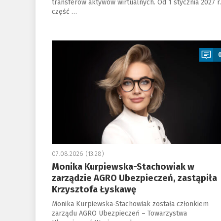
transferów aktywów wirtualnych. Od 1 stycznia 2027 r.
część …
a
07.08.2026 (13:28)
Monika Kurpiewska-Stachowiak w
zarządzie AGRO Ubezpieczeń, zastąpiła
Krzysztofa Łyskawę
Monika Kurpiewska-Stachowiak została członkiem
zarządu AGRO Ubezpieczeń – Towarzystwa