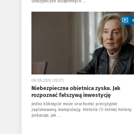
Ubezpieczeń Wzajemnych. …
a
06.08.2026 (20:37)
Niebezpieczna obietnica zysku. Jak
rozpoznać fałszywą inwestycję
Jedno kliknięcie może uruchomić precyzyjnie
zaplanowaną manipulację. Historia 72-letniej Heleny
pokazuje, jak …