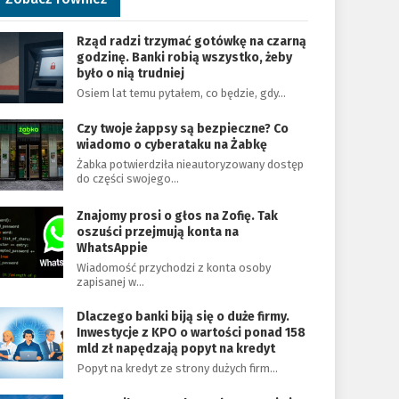
Rząd radzi trzymać gotówkę na czarną
godzinę. Banki robią wszystko, żeby
było o nią trudniej
Osiem lat temu pytałem, co będzie, gdy…
Czy twoje żappsy są bezpieczne? Co
wiadomo o cyberataku na Żabkę
Żabka potwierdziła nieautoryzowany dostęp
do części swojego…
Znajomy prosi o głos na Zofię. Tak
oszuści przejmują konta na
WhatsAppie
Wiadomość przychodzi z konta osoby
zapisanej w…
Dlaczego banki biją się o duże firmy.
Inwestycje z KPO o wartości ponad 158
mld zł napędzają popyt na kredyt
Popyt na kredyt ze strony dużych firm…