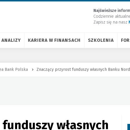
Najświeższe inform
Codziennie aktualn
Zapisz się na nasz
ANALIZY
KARIERA W FINANSACH
SZKOLENIA
FO
ea Bank Polska
Znaczący przyrost funduszy własnych Banku Nor
t funduszy własnych