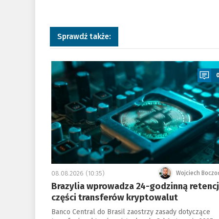
Sprawdź także:
a
08.08.2026 (10:35)
Wojciech Boczo
Brazylia wprowadza 24-godzinną retenc
części transferów kryptowalut
Banco Central do Brasil zaostrzy zasady dotyczące