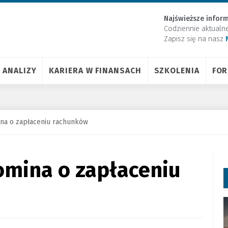
Najświeższe inform
Codziennie aktualn
Zapisz się na nasz
ANALIZY
KARIERA W FINANSACH
SZKOLENIA
FO
a o zapłaceniu rachunków
mina o zapłaceniu