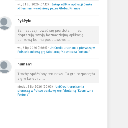
wt., 21 lip 2026 (07:12)
•
Zakup eSIM w aplikacji Banku
Millennium wyróżniony przez Global Finance
PykPyk
:
Zamiast zajmować się pierdołami niech
dopracują swoją beznadziejną aplikację
bankową bo ma podstawowe
…
wt., 7 lip 2026 (16:36)
•
UniCredit uruchamia pierwszą w
Polsce bankową grę fabularną “Kosmiczna Fortuna”
human1
:
Trochę spóźniony ten news. Ta gra rozpoczęła
się w kwietniu.
…
niedz., 5 lip 2026 (20:03)
•
UniCredit uruchamia
pierwszą w Polsce bankową grę fabularną “Kosmiczna
Fortuna”