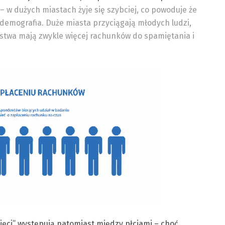
 – w dużych miastach żyje się szybciej, co powoduje że
 demografia. Duże miasta przyciągają młodych ludzi,
rstwa mają zwykle więcej rachunków do spamiętania i
ięci” występują natomiast między płciami – choć