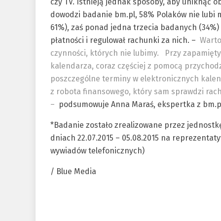
czy TV. Istnieją jednak sposoby, aby uniknąć o
dowodzi badanie bm.pl, 58% Polaków nie lubi 
61%), zaś ponad jedna trzecia badanych (34%)
płatności i regulował rachunki za nich. –
Warto
czynności, których nie lubimy.
Przy zapamięty
kalendarza, coraz częściej z pomocą przychod
poszczególne terminy w elektronicznych kalen
z robota finansowego, który sam sprawdzi rachu
–
podsumowuje Anna Maraś, ekspertka z bm.p
*Badanie zostało zrealizowane przez jednostk
dniach 22.07.2015 – 05.08.2015 na reprezentat
wywiadów telefonicznych)
/ Blue Media