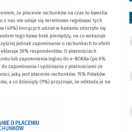
zeniem, że płacenie rachunków na czas to kwestia
lu z nas nie udaje się terminowo regulować tych
w (40%) biorących udział w badaniu zdarzyło się
wodem tego bywa brak pieniędzy, na co wskazuje
częściej jednak zapominanie o rachunkach to efekt
deklaruje 36% respondentów. O płatnościach
unku lub zapomnienia loginu do e-BOKAa (po 6%
ę do zapominania i spóźniania z płatnościami ze
ości, jaką jest płacenie rachunków. 15% Polaków
ków, a co dziesiąty (9%) przyznaje, że odkłada je na