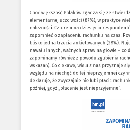
Choć większość Polaków zgadza się ze stwierd
elementarnej uczciwości (87%), w praktyce wie
należności. Czterem na dziesięciu respondentó
zapomnieć o zapłaceniu rachunku na czas. Po
blisko jedna trzecia ankietowanych (28%). Naj
nawału innych, ważnych spraw na głowie – co 
zapominamy również z powodu zgubienia rach
wskazań). Co ciekawe, wielu z nas przyznaje si
względu na niechęć do tej nieprzyjemnej czynn
deklaruje, że zwyczajnie nie lubi płacić rachun
później, gdyż „płacenie jest nieprzyjemne”.