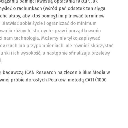
bciążania pamięci kwestią opłacania faktur. Jak
myśleć o rachunkach (wśród pań odsetek ten sięga
 chciałaby, aby ktoś pomógł im pilnować terminów
 ułatwiać sobie życie i ograniczać do minimum
waniu różnych istotnych spraw i porządkowaniu
zi nam technologia. Możemy nie tylko zapisywać
darzach lub przypomnieniach, ale również skorzystać
nki i ich wysokość, a następnie sfinalizuje przelewy
l.
ę badawczą ICAN Research na zlecenie Blue Media w
ywnej próbie dorosłych Polaków, metodą CATI (1000