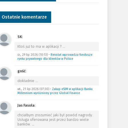
Ostatnie komentarze
SK
:
Ktoś już to ma w aplikacji ?
…
śr., 29 lip 2026 (10:13)
•
Revolut wprowadza fundusze
rynku prywatnego dla klientów w Polsce
gość
:
dokładnie
…
wt., 21 lip 2026 (07:30)
•
Zakup eSIM w aplikacji Banku
Millennium wyróżniony przez Global Finance
Jas Fasola
:
chciałbym zrozumieć jaki był powód nagrody.
Usługa oferowana jest przez bardzo wiele
banków.
…