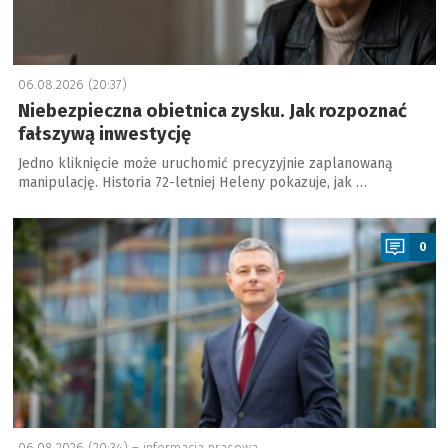
06.08.2026 (20:37)
Niebezpieczna obietnica zysku. Jak rozpoznać
fałszywą inwestycję
Jedno kliknięcie może uruchomić precyzyjnie zaplanowaną
manipulację. Historia 72-letniej Heleny pokazuje, jak …
a
0
06.08.2026 (20:34) –
informacja prasowa