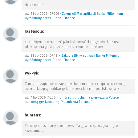
dokładnie
…
wt., 21 lip 2026 (07:30)
•
Zakup eSIM w aplikacji Banku Millennium
wyróżniony przez Global Finance
Jas Fasola
:
chciałbym zrozumieć jaki był powód nagrody. Usługa
oferowana jest przez bardzo wiele banków.
…
wt., 21 lip 2026 (07:12)
•
Zakup eSIM w aplikacji Banku Millennium
wyróżniony przez Global Finance
PykPyk
:
Zamiast zajmować się pierdołami niech dopracują swoją
beznadziejną aplikację bankową bo ma podstawowe
…
wt., 7 lip 2026 (16:36)
•
UniCredit uruchamia pierwszą w Polsce
bankową grę fabularną “Kosmiczna Fortuna”
human1
:
Trochę spóźniony ten news. Ta gra rozpoczęła się w
kwietniu.
…