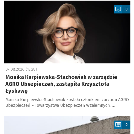
a
0
07.08.2026 (13:28)
Monika Kurpiewska-Stachowiak w zarządzie
AGRO Ubezpieczeń, zastąpiła Krzysztofa
Łyskawę
Monika Kurpiewska-Stachowiak została członkiem zarządu AGRO
Ubezpieczeń – Towarzystwa Ubezpieczeń Wzajemnych. …
a
0