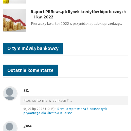
Raport PRNews.pl: Rynek kredytów hipotecznych
– I kw. 2022
Pierwszy kwartał 2022 r. przyniósł spadek sprzedaży…
O tym mówią bankowcy
Ostatnie komentarze
SK
:
Ktoś już to ma w aplikacji ?
…
śr., 29 lip 2026 (10:13)
•
Revolut wprowadza fundusze rynku
prywatnego dla klientów w Polsce
gość
: