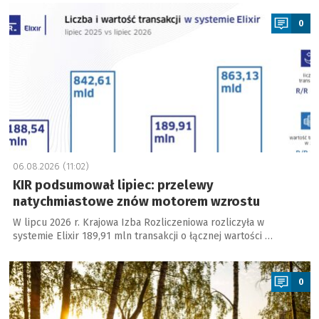
a
0
06.08.2026 (11:02)
KIR podsumował lipiec: przelewy
natychmiastowe znów motorem wzrostu
W lipcu 2026 r. Krajowa Izba Rozliczeniowa rozliczyła w
systemie Elixir 189,91 mln transakcji o łącznej wartości …
a
0