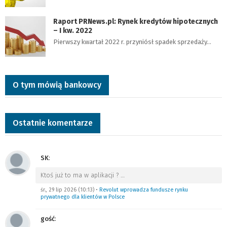
Raport PRNews.pl: Rynek kredytów hipotecznych
– I kw. 2022
Pierwszy kwartał 2022 r. przyniósł spadek sprzedaży…
O tym mówią bankowcy
Ostatnie komentarze
SK
:
Ktoś już to ma w aplikacji ?
…
śr., 29 lip 2026 (10:13)
•
Revolut wprowadza fundusze rynku
prywatnego dla klientów w Polsce
gość
: