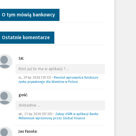
O tym mówią bankowcy
Ostatnie komentarze
SK
:
Ktoś już to ma w aplikacji ?
…
śr., 29 lip 2026 (10:13)
•
Revolut wprowadza fundusze
rynku prywatnego dla klientów w Polsce
gość
:
dokładnie
…
wt., 21 lip 2026 (07:30)
•
Zakup eSIM w aplikacji Banku
Millennium wyróżniony przez Global Finance
Jas Fasola
: