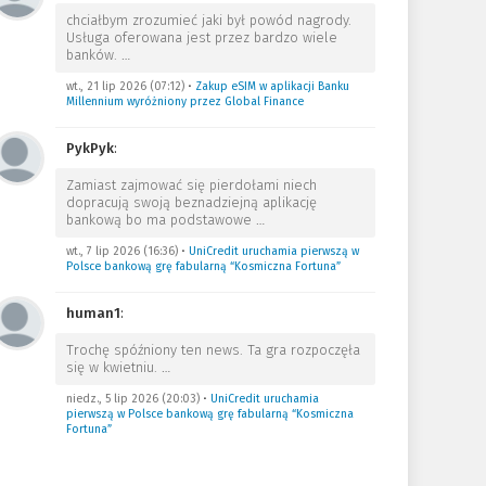
chciałbym zrozumieć jaki był powód nagrody.
Usługa oferowana jest przez bardzo wiele
banków.
…
wt., 21 lip 2026 (07:12)
•
Zakup eSIM w aplikacji Banku
Millennium wyróżniony przez Global Finance
PykPyk
:
Zamiast zajmować się pierdołami niech
dopracują swoją beznadziejną aplikację
bankową bo ma podstawowe
…
wt., 7 lip 2026 (16:36)
•
UniCredit uruchamia pierwszą w
Polsce bankową grę fabularną “Kosmiczna Fortuna”
human1
:
Trochę spóźniony ten news. Ta gra rozpoczęła
się w kwietniu.
…
niedz., 5 lip 2026 (20:03)
•
UniCredit uruchamia
pierwszą w Polsce bankową grę fabularną “Kosmiczna
Fortuna”