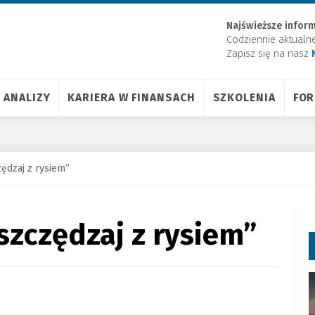
Najświeższe inform
Codziennie aktualn
Zapisz się na nasz
ANALIZY
KARIERA W FINANSACH
SZKOLENIA
FO
zędzaj z rysiem”
„Oszczędzaj z rysiem”