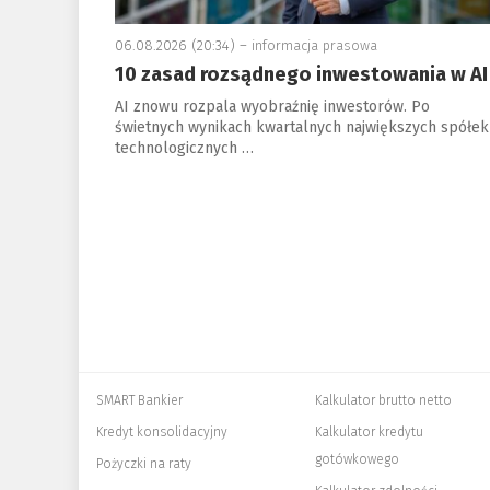
06.08.2026 (20:34) –
informacja prasowa
10 zasad rozsądnego inwestowania w AI
AI znowu rozpala wyobraźnię inwestorów. Po
świetnych wynikach kwartalnych największych spółek
technologicznych …
SMART Bankier
Kalkulator brutto netto
Kredyt konsolidacyjny
Kalkulator kredytu
gotówkowego
Pożyczki na raty