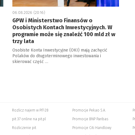
06.08.2026 (20:16)
GPW i Ministerstwo Finansów o
Osobistych Kontach Inwestycyjnych. W
programie może się znaleźć 100 mld zł w
trzy lata
Osobiste Konta Inwestycyjne (OKI) mają zachęcić
Polaków do długoterminowego inwestowania i
skierować część …
Rozlicz najem w PIT-28
Promocje Pekao S.A.
P
pit 37 online na pit.pl
Promocje BNP Paribas
P
Rozliczenie pit
Promocje Citi Handlowy
P