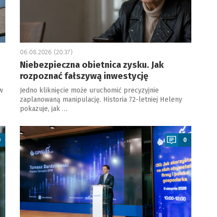
06.08.2026 (20:37)
Niebezpieczna obietnica zysku. Jak
rozpoznać fałszywą inwestycję
w
Jedno kliknięcie może uruchomić precyzyjnie
zaplanowaną manipulację. Historia 72-letniej Heleny
pokazuje, jak …
a
0
0