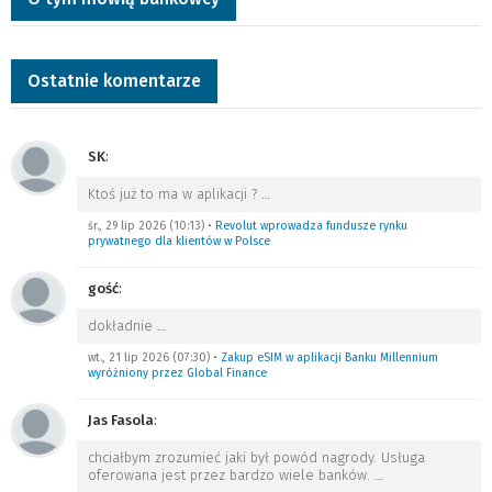
Ostatnie komentarze
SK
:
Ktoś już to ma w aplikacji ?
…
śr., 29 lip 2026 (10:13)
•
Revolut wprowadza fundusze rynku
prywatnego dla klientów w Polsce
gość
:
dokładnie
…
wt., 21 lip 2026 (07:30)
•
Zakup eSIM w aplikacji Banku Millennium
wyróżniony przez Global Finance
Jas Fasola
:
chciałbym zrozumieć jaki był powód nagrody. Usługa
oferowana jest przez bardzo wiele banków.
…