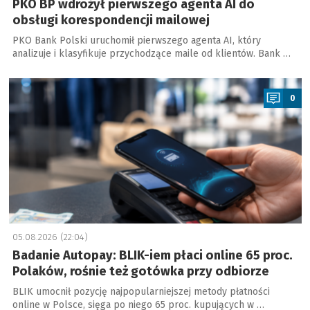
PKO BP wdrożył pierwszego agenta AI do
obsługi korespondencji mailowej
PKO Bank Polski uruchomił pierwszego agenta AI, który
analizuje i klasyfikuje przychodzące maile od klientów. Bank …
a
0
05.08.2026 (22:04)
Badanie Autopay: BLIK-iem płaci online 65 proc.
Polaków, rośnie też gotówka przy odbiorze
BLIK umocnił pozycję najpopularniejszej metody płatności
online w Polsce, sięga po niego 65 proc. kupujących w …