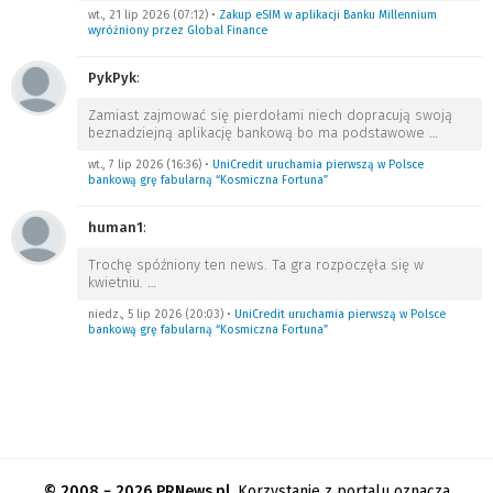
wt., 21 lip 2026 (07:12)
•
Zakup eSIM w aplikacji Banku Millennium
wyróżniony przez Global Finance
PykPyk
:
Zamiast zajmować się pierdołami niech dopracują swoją
beznadziejną aplikację bankową bo ma podstawowe
…
wt., 7 lip 2026 (16:36)
•
UniCredit uruchamia pierwszą w Polsce
bankową grę fabularną “Kosmiczna Fortuna”
human1
:
Trochę spóźniony ten news. Ta gra rozpoczęła się w
kwietniu.
…
niedz., 5 lip 2026 (20:03)
•
UniCredit uruchamia pierwszą w Polsce
bankową grę fabularną “Kosmiczna Fortuna”
© 2008 − 2026 PRNews.pl.
Korzystanie z portalu oznacza