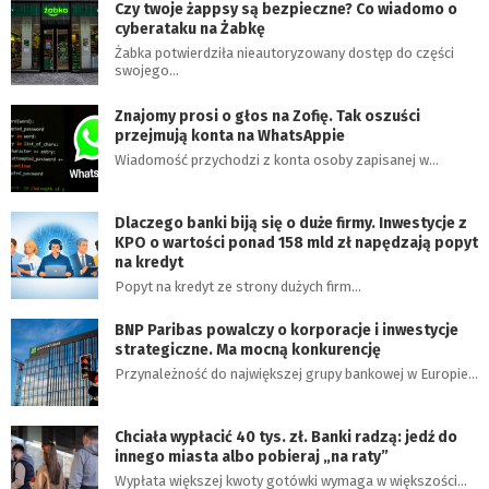
Czy twoje żappsy są bezpieczne? Co wiadomo o
cyberataku na Żabkę
Żabka potwierdziła nieautoryzowany dostęp do części
swojego…
Znajomy prosi o głos na Zofię. Tak oszuści
przejmują konta na WhatsAppie
Wiadomość przychodzi z konta osoby zapisanej w…
Dlaczego banki biją się o duże firmy. Inwestycje z
KPO o wartości ponad 158 mld zł napędzają popyt
na kredyt
Popyt na kredyt ze strony dużych firm…
BNP Paribas powalczy o korporacje i inwestycje
strategiczne. Ma mocną konkurencję
Przynależność do największej grupy bankowej w Europie…
Chciała wypłacić 40 tys. zł. Banki radzą: jedź do
innego miasta albo pobieraj „na raty”
Wypłata większej kwoty gotówki wymaga w większości…