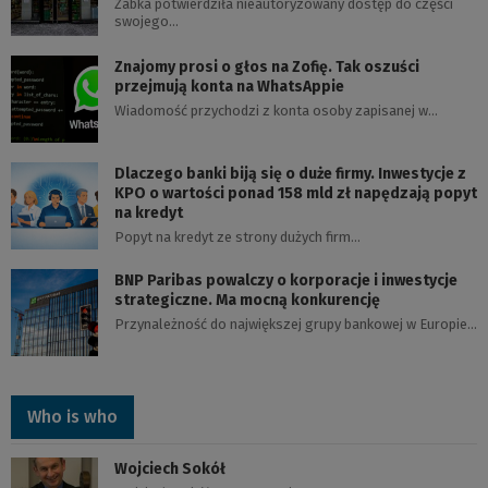
Żabka potwierdziła nieautoryzowany dostęp do części
swojego…
Znajomy prosi o głos na Zofię. Tak oszuści
przejmują konta na WhatsAppie
Wiadomość przychodzi z konta osoby zapisanej w…
Dlaczego banki biją się o duże firmy. Inwestycje z
KPO o wartości ponad 158 mld zł napędzają popyt
na kredyt
Popyt na kredyt ze strony dużych firm…
BNP Paribas powalczy o korporacje i inwestycje
strategiczne. Ma mocną konkurencję
Przynależność do największej grupy bankowej w Europie…
Who is who
Wojciech Sokół