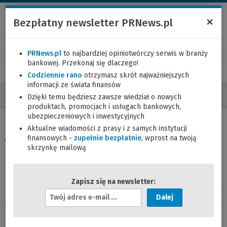
×
Bezpłatny newsletter PRNews.pl
PRNews.pl
to najbardziej opiniotwórczy serwis w branży
bankowej. Przekonaj się dlaczego!
Codziennie rano
otrzymasz skrót najważniejszych
informacji ze świata finansów
Dzięki temu będziesz zawsze wiedział o nowych
produktach, promocjach i usługach bankowych,
ubezpieczeniowych i inwestycyjnych
Aktualne wiadomości z prasy i z samych instytucji
Alior Bank wprowadza doradztwo prawne
finansowych -
zupełnie bezpłatnie
, wprost na twoją
skrzynkę mailową
10.01.2012 (07:13)
Zapisz się na newsletter:
A
Alior Bank to już nie tylko bank, ale też doradztwo prawne,
d
oferujące pełen zakres usług z różnych dziedzin – od
r
doradztwa finansowego, przez prawo pracy aż po