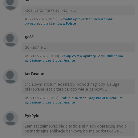
Ktoś już to ma w aplikacji ?
…
śr., 29 lip 2026 (10:13)
•
Revolut wprowadza fundusze rynku
prywatnego dla klientów w Polsce
gość
:
dokładnie
…
wt., 21 lip 2026 (07:30)
•
Zakup eSIM w aplikacji Banku Millennium
wyróżniony przez Global Finance
Jas Fasola
:
chciałbym zrozumieć jaki był powód nagrody. Usługa
oferowana jest przez bardzo wiele banków.
…
wt., 21 lip 2026 (07:12)
•
Zakup eSIM w aplikacji Banku Millennium
wyróżniony przez Global Finance
PykPyk
:
Zamiast zajmować się pierdołami niech dopracują swoją
beznadziejną aplikację bankową bo ma podstawowe
…