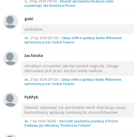
śr., 29 lip 2026 (10:13)
•
Revolut wprowadza fundusze rynku
prywatnego dla klientów w Polsce
gość
:
dokładnie
…
wt., 21 lip 2026 (07:30)
•
Zakup eSIM w aplikacji Banku Millennium
wyróżniony przez Global Finance
Jas Fasola
:
chciałbym zrozumieć jaki był powód nagrody. Usługa
oferowana jest przez bardzo wiele banków.
…
wt., 21 lip 2026 (07:12)
•
Zakup eSIM w aplikacji Banku Millennium
wyróżniony przez Global Finance
PykPyk
:
Zamiast zajmować się pierdołami niech dopracują swoją
beznadziejną aplikację bankową bo ma podstawowe
…
wt., 7 lip 2026 (16:36)
•
UniCredit uruchamia pierwszą w Polsce
bankową grę fabularną “Kosmiczna Fortuna”