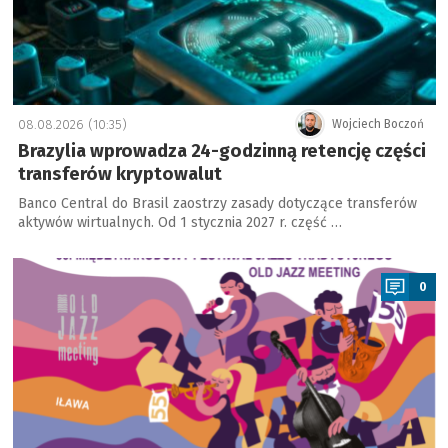
08.08.2026 (10:35)
Wojciech Boczoń
Brazylia wprowadza 24-godzinną retencję części
transferów kryptowalut
Banco Central do Brasil zaostrzy zasady dotyczące transferów
aktywów wirtualnych. Od 1 stycznia 2027 r. część …
a
0