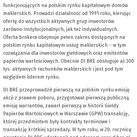
funkcjonujących na pol­skim rynku kapitałowym domów
maklerskich. Prowadzi działalność od 1991 roku, kierując
ofertę do wszystkich ak­tywnych grup inwestorów
zarówno instytucjo­nalnych, jak też indywidualnych.
Oferta brokera obejmuje pełen zakres dostępnych na
polskim rynku kapitałowym usług maklerskich – w tym
rozwiązania dla inwestorów giełdowych oraz emitentów
papierów wartościowych. Obecnie DI BRE obsługuje aż 300
tys. aktywnych ra­chunków maklerskich i jest pod tym
względem liderem rynku.
DI BRE przeprowadził pierwszą na polskim rynku emisję
akcji z prawem poboru, przygotował pierwszą publiczną
emisję warrantów, zawarł pierwszą w hi­storii Giełdy
Papierów Wartościowych w Warszawie (GPW) transakcję,
której przedmiotem były kontrakty terminowe i
transakcję krótkiej sprzedaży. W tym roku, w 20. rocznicę