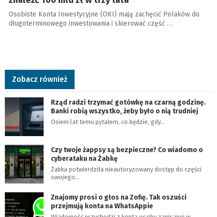
znaleźć 100 mld zł w trzy lata
Osobiste Konta Inwestycyjne (OKI) mają zachęcić Polaków do
długoterminowego inwestowania i skierować część …
Zobacz również
Rząd radzi trzymać gotówkę na czarną godzinę.
Banki robią wszystko, żeby było o nią trudniej
Osiem lat temu pytałem, co będzie, gdy…
Czy twoje żappsy są bezpieczne? Co wiadomo o
cyberataku na Żabkę
Żabka potwierdziła nieautoryzowany dostęp do części
swojego…
Znajomy prosi o głos na Zofię. Tak oszuści
przejmują konta na WhatsAppie
Wiadomość przychodzi z konta osoby zapisanej w…