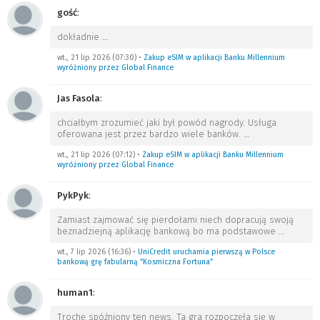
gość
:
dokładnie
…
wt., 21 lip 2026 (07:30)
•
Zakup eSIM w aplikacji Banku Millennium
wyróżniony przez Global Finance
Jas Fasola
:
chciałbym zrozumieć jaki był powód nagrody. Usługa
oferowana jest przez bardzo wiele banków.
…
wt., 21 lip 2026 (07:12)
•
Zakup eSIM w aplikacji Banku Millennium
wyróżniony przez Global Finance
PykPyk
:
Zamiast zajmować się pierdołami niech dopracują swoją
beznadziejną aplikację bankową bo ma podstawowe
…
wt., 7 lip 2026 (16:36)
•
UniCredit uruchamia pierwszą w Polsce
bankową grę fabularną “Kosmiczna Fortuna”
human1
:
Trochę spóźniony ten news. Ta gra rozpoczęła się w