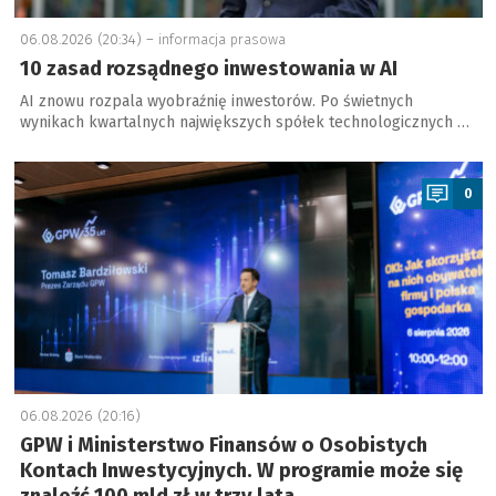
06.08.2026 (20:34) –
informacja prasowa
10 zasad rozsądnego inwestowania w AI
AI znowu rozpala wyobraźnię inwestorów. Po świetnych
wynikach kwartalnych największych spółek technologicznych …
a
0
06.08.2026 (20:16)
GPW i Ministerstwo Finansów o Osobistych
Kontach Inwestycyjnych. W programie może się