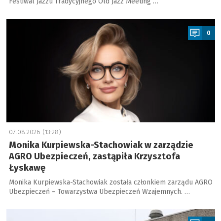
Festiwal Jazzu Tradycyjnego Old Jazz Meeting …
a
0
07.08.2026 (13:28)
Monika Kurpiewska-Stachowiak w zarządzie
AGRO Ubezpieczeń, zastąpiła Krzysztofa
Łyskawę
Monika Kurpiewska-Stachowiak została członkiem zarządu AGRO
Ubezpieczeń – Towarzystwa Ubezpieczeń Wzajemnych. …
a