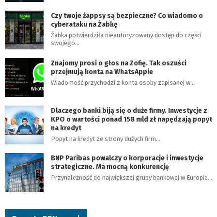
Czy twoje żappsy są bezpieczne? Co wiadomo o
cyberataku na Żabkę
Żabka potwierdziła nieautoryzowany dostęp do części
swojego…
Znajomy prosi o głos na Zofię. Tak oszuści
przejmują konta na WhatsAppie
Wiadomość przychodzi z konta osoby zapisanej w…
Dlaczego banki biją się o duże firmy. Inwestycje z
KPO o wartości ponad 158 mld zł napędzają popyt
na kredyt
Popyt na kredyt ze strony dużych firm…
BNP Paribas powalczy o korporacje i inwestycje
strategiczne. Ma mocną konkurencję
Przynależność do największej grupy bankowej w Europie…