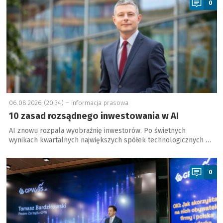
0
06.08.2026 (20:34) –
informacja prasowa
10 zasad rozsądnego inwestowania w AI
AI znowu rozpala wyobraźnię inwestorów. Po świetnych
wynikach kwartalnych największych spółek technologicznych …
a
0