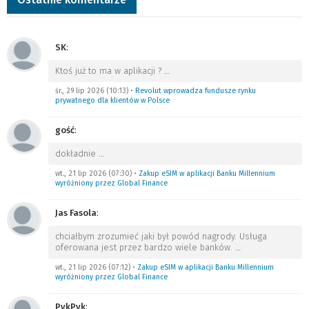
SK
:
Ktoś już to ma w aplikacji ?
…
śr., 29 lip 2026 (10:13)
•
Revolut wprowadza fundusze rynku
prywatnego dla klientów w Polsce
gość
:
dokładnie
…
wt., 21 lip 2026 (07:30)
•
Zakup eSIM w aplikacji Banku Millennium
wyróżniony przez Global Finance
Jas Fasola
:
chciałbym zrozumieć jaki był powód nagrody. Usługa
oferowana jest przez bardzo wiele banków.
…
wt., 21 lip 2026 (07:12)
•
Zakup eSIM w aplikacji Banku Millennium
wyróżniony przez Global Finance
PykPyk
: