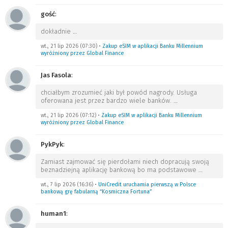
gość
:
dokładnie
…
wt., 21 lip 2026 (07:30)
•
Zakup eSIM w aplikacji Banku Millennium
wyróżniony przez Global Finance
Jas Fasola
:
chciałbym zrozumieć jaki był powód nagrody. Usługa
oferowana jest przez bardzo wiele banków.
…
wt., 21 lip 2026 (07:12)
•
Zakup eSIM w aplikacji Banku Millennium
wyróżniony przez Global Finance
PykPyk
:
Zamiast zajmować się pierdołami niech dopracują swoją
beznadziejną aplikację bankową bo ma podstawowe
…
wt., 7 lip 2026 (16:36)
•
UniCredit uruchamia pierwszą w Polsce
bankową grę fabularną “Kosmiczna Fortuna”
human1
: