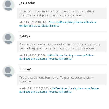
Jas Fasola
:
chciałbym zrozumieć jaki był powód nagrody. Usługa
oferowana jest przez bardzo wiele banków.
…
wt., 21 lip 2026 (07:12)
•
Zakup eSIM w aplikacji Banku Millennium
wyróżniony przez Global Finance
PykPyk
:
Zamiast zajmować się pierdołami niech dopracują swoją
beznadziejną aplikację bankową bo ma podstawowe
…
wt., 7 lip 2026 (16:36)
•
UniCredit uruchamia pierwszą w Polsce
bankową grę fabularną “Kosmiczna Fortuna”
human1
:
Trochę spóźniony ten news. Ta gra rozpoczęła się w
kwietniu.
…
niedz., 5 lip 2026 (20:03)
•
UniCredit uruchamia pierwszą w Polsce
bankową grę fabularną “Kosmiczna Fortuna”