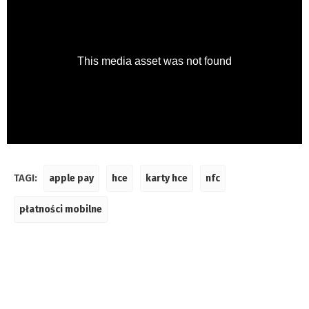
TAGI:
apple pay
hce
karty hce
nfc
płatności mobilne