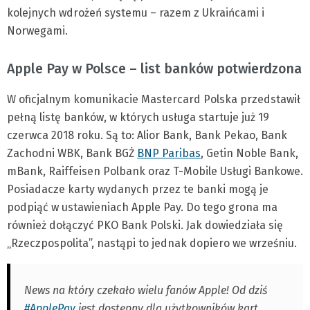
kolejnych wdrożeń systemu – razem z Ukraińcami i
Norwegami.
Apple Pay w Polsce – list banków potwierdzona
W oficjalnym komunikacie Mastercard Polska przedstawił
pełną listę banków, w których usługa startuje już 19
czerwca 2018 roku. Są to: Alior Bank, Bank Pekao, Bank
Zachodni WBK, Bank BGŻ
BNP Paribas
, Getin Noble Bank,
mBank, Raiffeisen Polbank oraz T-Mobile Usługi Bankowe.
Posiadacze karty wydanych przez te banki mogą je
podpiąć w ustawieniach Apple Pay. Do tego grona ma
również dołączyć PKO Bank Polski. Jak dowiedziała się
„Rzeczpospolita”, nastąpi to jednak dopiero we wrześniu.
News na który czekało wielu fanów Apple! Od dziś
#ApplePay
jest dostępny dla użytkowników kart