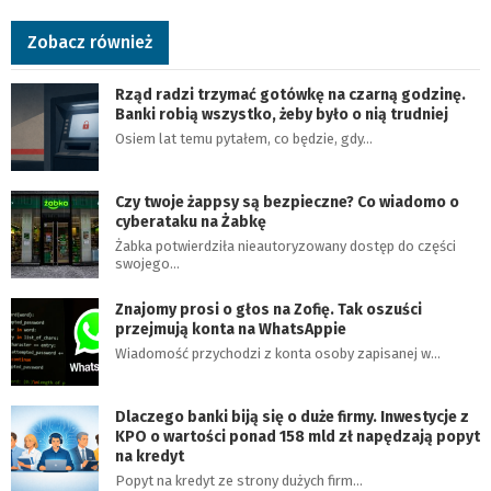
Zobacz również
Rząd radzi trzymać gotówkę na czarną godzinę.
Banki robią wszystko, żeby było o nią trudniej
Osiem lat temu pytałem, co będzie, gdy…
Czy twoje żappsy są bezpieczne? Co wiadomo o
cyberataku na Żabkę
Żabka potwierdziła nieautoryzowany dostęp do części
swojego…
Znajomy prosi o głos na Zofię. Tak oszuści
przejmują konta na WhatsAppie
Wiadomość przychodzi z konta osoby zapisanej w…
Dlaczego banki biją się o duże firmy. Inwestycje z
KPO o wartości ponad 158 mld zł napędzają popyt
na kredyt
Popyt na kredyt ze strony dużych firm…