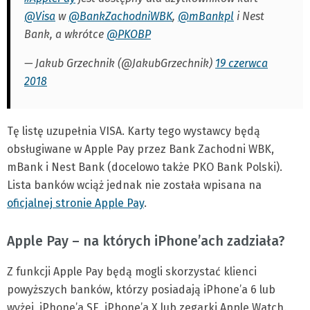
@Visa
w
@BankZachodniWBK
,
@mBankpl
i Nest
Bank, a wkrótce
@PKOBP
— Jakub Grzechnik (@JakubGrzechnik)
19 czerwca
2018
Tę listę uzupełnia VISA. Karty tego wystawcy będą
obsługiwane w Apple Pay przez Bank Zachodni WBK,
mBank i Nest Bank (docelowo także PKO Bank Polski).
Lista banków wciąż jednak nie została wpisana na
oficjalnej stronie Apple Pay
.
Apple Pay – na których iPhone’ach zadziała?
Z funkcji Apple Pay będą mogli skorzystać klienci
powyższych banków, którzy posiadają iPhone’a 6 lub
wyżej, iPhone’a SE, iPhone’a X lub zegarki Apple Watch.