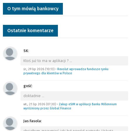
O tym mówią bankowcy
Ostatnie komentarze
SK
:
Ktoś już to ma w aplikacji ?
…
śr., 29 lip 2026 (10:13)
•
Revolut wprowadza fundusze rynku
prywatnego dla klientów w Polsce
gość
:
dokładnie
…
wt., 21 lip 2026 (07:30)
•
Zakup eSIM w aplikacji Banku Millennium
wyróżniony przez Global Finance
Jas Fasola
:
chciałbym zrozumieć jaki był powód nagrody. Usługa