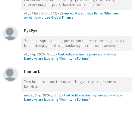
oferowana jest przez bardzo wiele banków.
…
wt., 21 lip 2026 (07:12)
•
Zakup eSIM w aplikacji Banku Millennium
wyróżniony przez Global Finance
PykPyk
:
Zamiast zajmować się pierdołami niech dopracują swoją
beznadziejną aplikację bankową bo ma podstawowe
…
wt., 7 lip 2026 (16:36)
•
UniCredit uruchamia pierwszą w Polsce
bankową grę fabularną “Kosmiczna Fortuna”
human1
:
Trochę spóźniony ten news. Ta gra rozpoczęła się w
kwietniu.
…
niedz., 5 lip 2026 (20:03)
•
UniCredit uruchamia pierwszą w Polsce
bankową grę fabularną “Kosmiczna Fortuna”