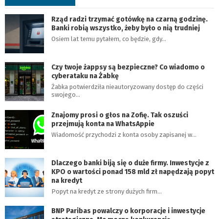
Rząd radzi trzymać gotówkę na czarną godzinę.
Banki robią wszystko, żeby było o nią trudniej
Osiem lat temu pytałem, co będzie, gdy…
Czy twoje żappsy są bezpieczne? Co wiadomo o
cyberataku na Żabkę
Żabka potwierdziła nieautoryzowany dostęp do części
swojego…
Znajomy prosi o głos na Zofię. Tak oszuści
przejmują konta na WhatsAppie
Wiadomość przychodzi z konta osoby zapisanej w…
Dlaczego banki biją się o duże firmy. Inwestycje z
KPO o wartości ponad 158 mld zł napędzają popyt
na kredyt
Popyt na kredyt ze strony dużych firm…
BNP Paribas powalczy o korporacje i inwestycje