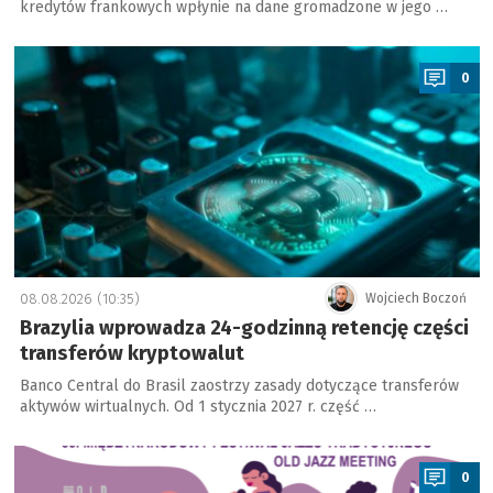
kredytów frankowych wpłynie na dane gromadzone w jego …
a
0
08.08.2026 (10:35)
Wojciech Boczoń
Brazylia wprowadza 24-godzinną retencję części
transferów kryptowalut
Banco Central do Brasil zaostrzy zasady dotyczące transferów
aktywów wirtualnych. Od 1 stycznia 2027 r. część …
a
0