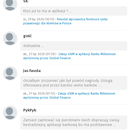
SK
:
Ktoś już to ma w aplikacji ?
…
śr., 29 lip 2026 (10:13)
•
Revolut wprowadza fundusze rynku
prywatnego dla klientów w Polsce
gość
:
dokładnie
…
wt., 21 lip 2026 (07:30)
•
Zakup eSIM w aplikacji Banku Millennium
wyróżniony przez Global Finance
Jas Fasola
:
chciałbym zrozumieć jaki był powód nagrody. Usługa
oferowana jest przez bardzo wiele banków.
…
wt., 21 lip 2026 (07:12)
•
Zakup eSIM w aplikacji Banku Millennium
wyróżniony przez Global Finance
PykPyk
:
Zamiast zajmować się pierdołami niech dopracują swoją
beznadziejną aplikację bankową bo ma podstawowe
…