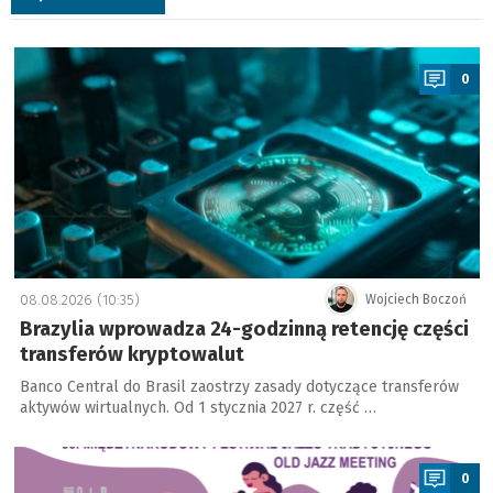
a
0
08.08.2026 (10:35)
Wojciech Boczoń
Brazylia wprowadza 24-godzinną retencję części
transferów kryptowalut
Banco Central do Brasil zaostrzy zasady dotyczące transferów
aktywów wirtualnych. Od 1 stycznia 2027 r. część …
a
0