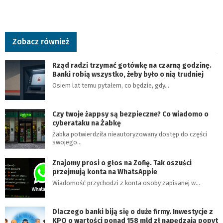
Zobacz również
Rząd radzi trzymać gotówkę na czarną godzinę.
Banki robią wszystko, żeby było o nią trudniej
Osiem lat temu pytałem, co będzie, gdy…
Czy twoje żappsy są bezpieczne? Co wiadomo o
cyberataku na Żabkę
Żabka potwierdziła nieautoryzowany dostęp do części
swojego…
Znajomy prosi o głos na Zofię. Tak oszuści
przejmują konta na WhatsAppie
Wiadomość przychodzi z konta osoby zapisanej w…
Dlaczego banki biją się o duże firmy. Inwestycje z
KPO o wartości ponad 158 mld zł napędzają popyt