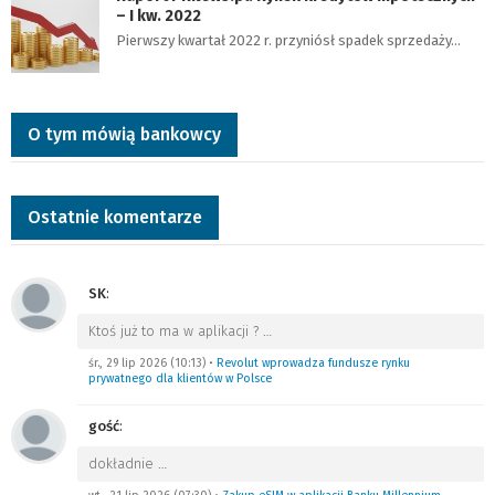
– I kw. 2022
Pierwszy kwartał 2022 r. przyniósł spadek sprzedaży…
O tym mówią bankowcy
Ostatnie komentarze
SK
:
Ktoś już to ma w aplikacji ?
…
śr., 29 lip 2026 (10:13)
•
Revolut wprowadza fundusze rynku
prywatnego dla klientów w Polsce
gość
:
dokładnie
…