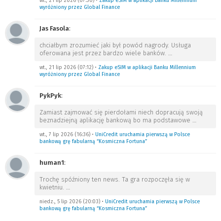
wt., 21 lip 2026 (07:30)
•
Zakup eSIM w aplikacji Banku Millennium
wyróżniony przez Global Finance
Jas Fasola
:
chciałbym zrozumieć jaki był powód nagrody. Usługa
oferowana jest przez bardzo wiele banków.
…
wt., 21 lip 2026 (07:12)
•
Zakup eSIM w aplikacji Banku Millennium
wyróżniony przez Global Finance
PykPyk
:
Zamiast zajmować się pierdołami niech dopracują swoją
beznadziejną aplikację bankową bo ma podstawowe
…
wt., 7 lip 2026 (16:36)
•
UniCredit uruchamia pierwszą w Polsce
bankową grę fabularną “Kosmiczna Fortuna”
human1
:
Trochę spóźniony ten news. Ta gra rozpoczęła się w
kwietniu.
…
niedz., 5 lip 2026 (20:03)
•
UniCredit uruchamia pierwszą w Polsce
bankową grę fabularną “Kosmiczna Fortuna”