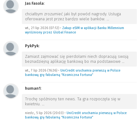
Jas Fasola
:
chciałbym zrozumieć jaki był powód nagrody. Usługa
oferowana jest przez bardzo wiele banków.
…
wt., 21 lip 2026 (07:12)
•
Zakup eSIM w aplikacji Banku Millennium
wyróżniony przez Global Finance
PykPyk
:
Zamiast zajmować się pierdołami niech dopracują swoją
beznadziejną aplikację bankową bo ma podstawowe
…
wt., 7 lip 2026 (16:36)
•
UniCredit uruchamia pierwszą w Polsce
bankową grę fabularną “Kosmiczna Fortuna”
human1
:
Trochę spóźniony ten news. Ta gra rozpoczęła się w
kwietniu.
…
niedz., 5 lip 2026 (20:03)
•
UniCredit uruchamia pierwszą w Polsce
bankową grę fabularną “Kosmiczna Fortuna”