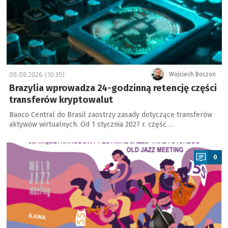
08.08.2026 (10:35)
Wojciech Boczoń
Brazylia wprowadza 24-godzinną retencję części
transferów kryptowalut
Banco Central do Brasil zaostrzy zasady dotyczące transferów
aktywów wirtualnych. Od 1 stycznia 2027 r. część …
a
0