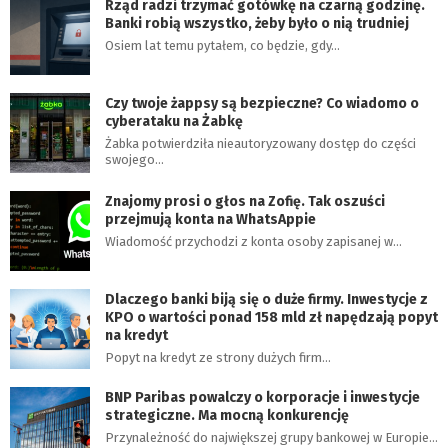
Rząd radzi trzymać gotówkę na czarną godzinę.
Banki robią wszystko, żeby było o nią trudniej
Osiem lat temu pytałem, co będzie, gdy…
Czy twoje żappsy są bezpieczne? Co wiadomo o
cyberataku na Żabkę
Żabka potwierdziła nieautoryzowany dostęp do części
swojego…
Znajomy prosi o głos na Zofię. Tak oszuści
przejmują konta na WhatsAppie
Wiadomość przychodzi z konta osoby zapisanej w…
Dlaczego banki biją się o duże firmy. Inwestycje z
KPO o wartości ponad 158 mld zł napędzają popyt
na kredyt
Popyt na kredyt ze strony dużych firm…
BNP Paribas powalczy o korporacje i inwestycje
strategiczne. Ma mocną konkurencję
Przynależność do największej grupy bankowej w Europie…