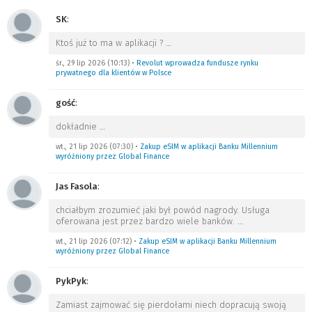
SK
:
Ktoś już to ma w aplikacji ?
…
śr., 29 lip 2026 (10:13)
•
Revolut wprowadza fundusze rynku
prywatnego dla klientów w Polsce
gość
:
dokładnie
…
wt., 21 lip 2026 (07:30)
•
Zakup eSIM w aplikacji Banku Millennium
wyróżniony przez Global Finance
Jas Fasola
:
chciałbym zrozumieć jaki był powód nagrody. Usługa
oferowana jest przez bardzo wiele banków.
…
wt., 21 lip 2026 (07:12)
•
Zakup eSIM w aplikacji Banku Millennium
wyróżniony przez Global Finance
PykPyk
:
Zamiast zajmować się pierdołami niech dopracują swoją