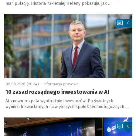
manipulację. Historia 72-letniej Heleny pokazuje, jak …
a
0
06.08.2026 (20:34) –
informacja prasowa
10 zasad rozsądnego inwestowania w AI
AI znowu rozpala wyobraźnię inwestorów. Po świetnych
wynikach kwartalnych największych spółek technologicznych …
a
0