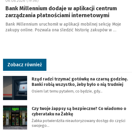
06.08.2026 (19:56)
Bank Millennium dodaje w aplikacji centrum
zarządzania płatnościami internetowymi
Bank Millennium uruchomił w aplikacji mobilnej sekcję Moje
zakupy online. Pozwala ona śledzić historię zakupów w …
Zobacz również
Rząd radzi trzymać gotówkę na czarną godzinę.
Banki robią wszystko, żeby było o nią trudniej
Osiem lat temu pytałem, co będzie, gdy…
Czy twoje żappsy są bezpieczne? Co wiadomo o
cyberataku na Żabkę
Żabka potwierdziła nieautoryzowany dostęp do części
swojego…