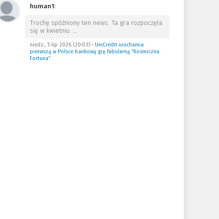
human1
:
Trochę spóźniony ten news. Ta gra rozpoczęła
się w kwietniu.
…
niedz., 5 lip 2026 (20:03)
•
UniCredit uruchamia
pierwszą w Polsce bankową grę fabularną “Kosmiczna
Fortuna”