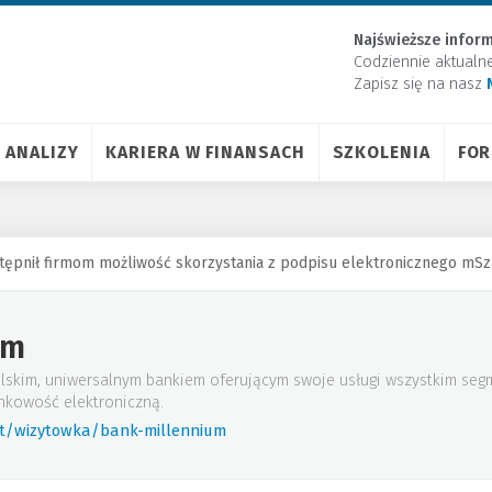
Najświeższe inform
Codziennie aktualn
Zapisz się na nasz
ANALIZY
KARIERA W FINANSACH
SZKOLENIA
FO
ępnił firmom możliwość skorzystania z podpisu elektronicznego mSza
um
lskim, uniwersalnym bankiem oferującym swoje usługi wszystkim seg
nkowość elektroniczną.
rt/wizytowka/bank-millennium