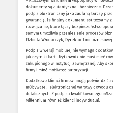
– Kluczowym warunkiem współpracy w nowoczes
dokumenty są autentyczne i bezpieczne. Przed
podpis elektroniczny jako zaufaną tarczę prz
gwarancję, że finalny dokument jest tożsamy z
rozwiązanie, które łączy bezpieczeństwo oper
samym umożliwia przeniesienie procesów bizn
Elżbieta Włodarczyk, Dyrektor Linii biznesowej
Podpis w wersji mobilnej nie wymaga dodatko
jak czytniki kart. Użytkownik nie musi mieć ró
zakupionego w instytucji zewnętrznej. Aby sko
firmy i mieć możliwość autoryzacji.
Dodatkowo klienci firmowi mogą potwierdzić sw
mObywatel i elektronicznej warstwy dowodu oso
detalicznych. Z podpisu kwalifikowanego mSzaf
Millennium również klienci indywidualni.