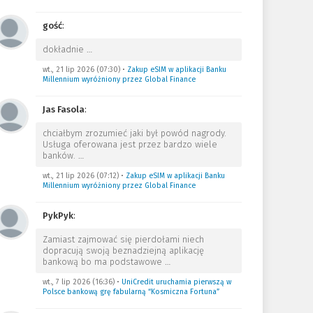
gość
:
dokładnie
…
wt., 21 lip 2026 (07:30)
•
Zakup eSIM w aplikacji Banku
Millennium wyróżniony przez Global Finance
Jas Fasola
:
chciałbym zrozumieć jaki był powód nagrody.
Usługa oferowana jest przez bardzo wiele
banków.
…
wt., 21 lip 2026 (07:12)
•
Zakup eSIM w aplikacji Banku
Millennium wyróżniony przez Global Finance
PykPyk
:
Zamiast zajmować się pierdołami niech
dopracują swoją beznadziejną aplikację
bankową bo ma podstawowe
…
wt., 7 lip 2026 (16:36)
•
UniCredit uruchamia pierwszą w
Polsce bankową grę fabularną “Kosmiczna Fortuna”