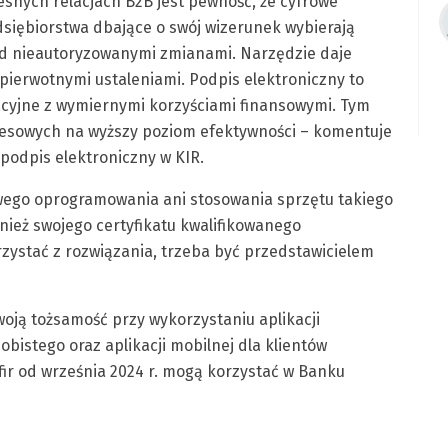
nych relacjach B2B jest pewność, że cyfrowe
siębiorstwa dbające o swój wizerunek wybierają
ed nieautoryzowanymi zmianami. Narzędzie daje
 pierwotnymi ustaleniami. Podpis elektroniczny to
acyjne z wymiernymi korzyściami finansowymi. Tym
esowych na wyższy poziom efektywności – komentuje
 podpis elektroniczny w KIR.
wego oprogramowania ani stosowania sprzętu takiego
wnież swojego certyfikatu kwalifikowanego
rzystać z rozwiązania, trzeba być przedstawicielem
oją tożsamość przy wykorzystaniu aplikacji
bistego oraz aplikacji mobilnej dla klientów
ir od września 2024 r. mogą korzystać w Banku