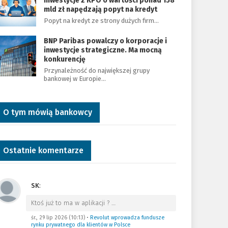
Inwestycje z KPO o wartości ponad 158
mld zł napędzają popyt na kredyt
Popyt na kredyt ze strony dużych firm…
BNP Paribas powalczy o korporacje i
inwestycje strategiczne. Ma mocną
konkurencję
Przynależność do największej grupy
bankowej w Europie…
O tym mówią bankowcy
Ostatnie komentarze
SK
:
Ktoś już to ma w aplikacji ?
…
śr., 29 lip 2026 (10:13)
•
Revolut wprowadza fundusze
rynku prywatnego dla klientów w Polsce