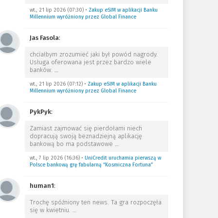
wt., 21 lip 2026 (07:30)
•
Zakup eSIM w aplikacji Banku
Millennium wyróżniony przez Global Finance
Jas Fasola
:
chciałbym zrozumieć jaki był powód nagrody.
Usługa oferowana jest przez bardzo wiele
banków.
…
wt., 21 lip 2026 (07:12)
•
Zakup eSIM w aplikacji Banku
Millennium wyróżniony przez Global Finance
PykPyk
:
Zamiast zajmować się pierdołami niech
dopracują swoją beznadziejną aplikację
bankową bo ma podstawowe
…
wt., 7 lip 2026 (16:36)
•
UniCredit uruchamia pierwszą w
Polsce bankową grę fabularną “Kosmiczna Fortuna”
human1
:
Trochę spóźniony ten news. Ta gra rozpoczęła
się w kwietniu.
…