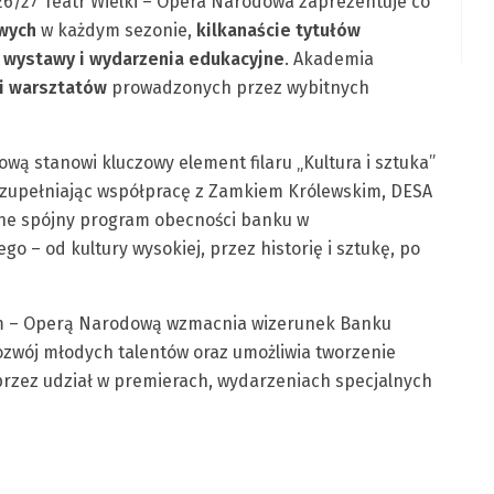
6/27 Teatr Wielki – Opera Narodowa zaprezentuje co
wych
w każdym sezonie,
kilkanaście tytułów
e, wystawy i wydarzenia edukacyjne
. Akademia
 i warsztatów
prowadzonych przez wybitnych
ą stanowi kluczowy element filaru „Kultura i sztuka”
 uzupełniając współpracę z Zamkiem Królewskim, DESA
e spójny program obecności banku w
o – od kultury wysokiej, przez historię i sztukę, po
im – Operą Narodową wzmacnia wizerunek Banku
ozwój młodych talentów oraz umożliwia tworzenie
przez udział w premierach, wydarzeniach specjalnych