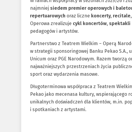
W ramach współpracy w sezonach 2025/26 i 202
najmniej
siedem premier operowych i baleto
repertuarowych
oraz liczne
koncerty, recital
Operowa zrealizuje
cykl koncertów, spektakli
pedagogów i artystów.
Partnerstwo z Teatrem Wielkim – Operą Narodow
w strategii sponsoringowej Banku Pekao S.A.,
Unicum oraz PGE Narodowym. Razem tworzą on
najważniejszych przestrzeniach życia publiczneg
sport oraz wydarzenia masowe.
Długoterminowa współpraca z Teatrem Wielk
Pekao jako mecenasa kultury, wspierającego r
unikalnych doświadczeń dla klientów, m.in. po
i spotkaniach z artystami.