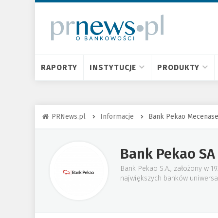
RAPORTY
INSTYTUCJE
PRODUKTY
PRNews.pl
Informacje
Bank Pekao Mecenasem
Bank Pekao SA
Bank Pekao S.A., założony w 19
największych banków uniwersal