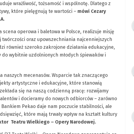
 buduje wrażliwość, tożsamość i wspólnotę. Dlatego z
wy, które pielęgnują te wartości –
mówi Cezary
A.
 scena operowa i baletowa w Polsce, realizuje misję
j twórczości oraz upowszechniania najcenniejszych
dzi również szeroko zakrojone działania edukacyjne,
 do wybitnie uzdolnionych młodych śpiewaków i
ona naszych mecenasów. Wsparcie tak znaczącego
ekty artystyczne i edukacyjne, które stanowią
rzekłada się na naszą codzienną pracę: rozwijamy
talentów i docieramy do nowych odbiorców – zarówno
 z Bankiem Pekao daje nam poczucie stabilności, ale
edsięwzięć, które mają trwały wpływ na kształt kultury
ektor Teatru Wielkiego – Opery Narodowej.