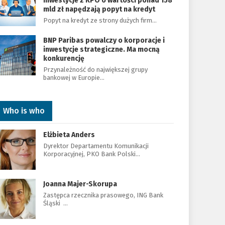
Inwestycje z KPO o wartości ponad 158
mld zł napędzają popyt na kredyt
Popyt na kredyt ze strony dużych firm…
BNP Paribas powalczy o korporacje i
inwestycje strategiczne. Ma mocną
konkurencję
Przynależność do największej grupy
bankowej w Europie…
Who is who
Elżbieta Anders
Dyrektor Departamentu Komunikacji
Korporacyjnej, PKO Bank Polski…
Joanna Majer-Skorupa
Zastępca rzecznika prasowego, ING Bank
Śląski …