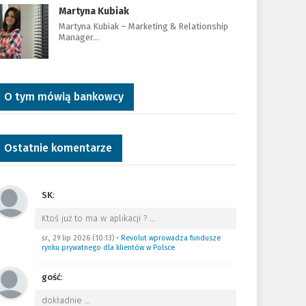
Martyna Kubiak
Martyna Kubiak – Marketing & Relationship
Manager…
O tym mówią bankowcy
Ostatnie komentarze
SK
:
Ktoś już to ma w aplikacji ?
…
śr., 29 lip 2026 (10:13)
•
Revolut wprowadza fundusze
rynku prywatnego dla klientów w Polsce
gość
:
dokładnie
…