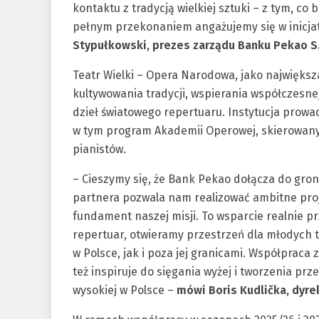
kontaktu z tradycją wielkiej sztuki – z tym, co
pełnym przekonaniem angażujemy się w inicjaty
Stypułkowski, prezes zarządu Banku Pekao S.
Teatr Wielki – Opera Narodowa, jako największa
kultywowania tradycji, wspierania współczesne
dzieł światowego repertuaru. Instytucja prowa
w tym program Akademii Operowej, skierowany
pianistów.
– Cieszymy się, że Bank Pekao dołącza do gr
partnera pozwala nam realizować ambitne proj
fundament naszej misji. To wsparcie realnie p
repertuar, otwieramy przestrzeń dla młodych 
w Polsce, jak i poza jej granicami. Współpraca
też inspiruje do sięgania wyżej i tworzenia prz
wysokiej w Polsce –
mówi Boris Kudlička, dyr