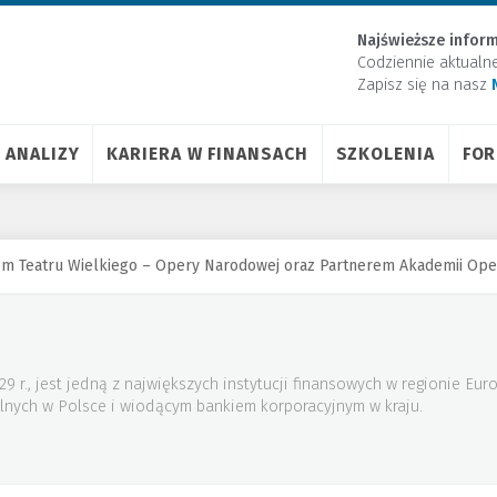
Najświeższe inform
Codziennie aktualn
Zapisz się na nasz
ANALIZY
KARIERA W FINANSACH
SZKOLENIA
FO
 Teatru Wielkiego – Opery Narodowej oraz Partnerem Akademii Ope
29 r., jest jedną z największych instytucji finansowych w regionie E
nych w Polsce i wiodącym bankiem korporacyjnym w kraju.