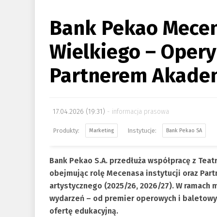
Bank Pekao Mece
Wielkiego – Oper
Partnerem Akade
17.04.2026 (19:31)
informacja prasowa
Marketing
Bank Pekao SA
Bank Pekao S.A. przedłuża współpracę z Tea
obejmując rolę Mecenasa instytucji oraz Par
artystycznego (2025/26, 2026/27). W ramach
wydarzeń – od premier operowych i baletowy
ofertę edukacyjną.