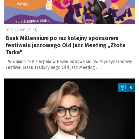
07.08.2026 (13:31)
Bank Millennium po raz kolejny sponsorem
festiwalu jazzowego Old Jazz Meeting „Złota
Tarka"
W dniach 7–9 sierpnia w Iławie odbywa się 55. Międzynarodowy
Festiwal Jazzu Tradycyjnego Old Jazz Meeting …
a
0