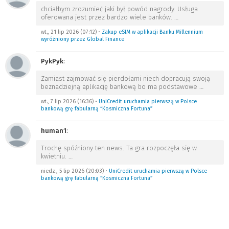
chciałbym zrozumieć jaki był powód nagrody. Usługa
oferowana jest przez bardzo wiele banków.
…
wt., 21 lip 2026 (07:12)
•
Zakup eSIM w aplikacji Banku Millennium
wyróżniony przez Global Finance
PykPyk
:
Zamiast zajmować się pierdołami niech dopracują swoją
beznadziejną aplikację bankową bo ma podstawowe
…
wt., 7 lip 2026 (16:36)
•
UniCredit uruchamia pierwszą w Polsce
bankową grę fabularną “Kosmiczna Fortuna”
human1
:
Trochę spóźniony ten news. Ta gra rozpoczęła się w
kwietniu.
…
niedz., 5 lip 2026 (20:03)
•
UniCredit uruchamia pierwszą w Polsce
bankową grę fabularną “Kosmiczna Fortuna”