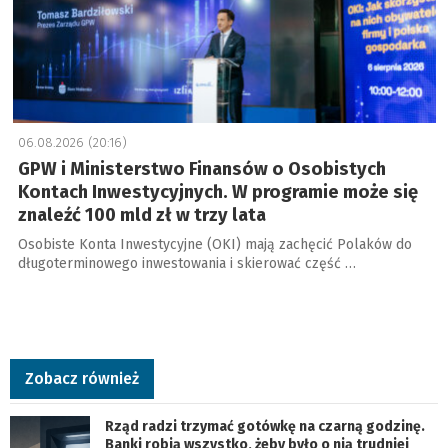
06.08.2026 (20:16)
GPW i Ministerstwo Finansów o Osobistych
Kontach Inwestycyjnych. W programie może się
znaleźć 100 mld zł w trzy lata
Osobiste Konta Inwestycyjne (OKI) mają zachęcić Polaków do
długoterminowego inwestowania i skierować część …
Zobacz również
Rząd radzi trzymać gotówkę na czarną godzinę.
Banki robią wszystko, żeby było o nią trudniej