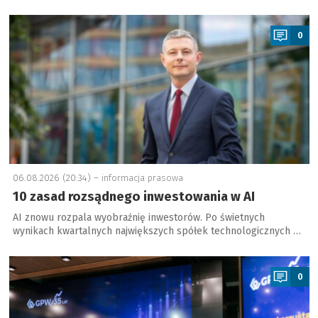
a
0
06.08.2026 (20:34) –
informacja prasowa
10 zasad rozsądnego inwestowania w AI
AI znowu rozpala wyobraźnię inwestorów. Po świetnych
wynikach kwartalnych największych spółek technologicznych …
a
0