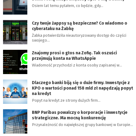
Osiem lat temu pytałem, co będzie, gdy…
Czy twoje żappsy są bezpieczne? Co wiadomo o
cyberataku na Żabkę
Żabka potwierdziła nieautoryzowany dostęp do części
swojego…
Znajomy prosi o głos na Zofię. Tak oszuści
przejmują konta na WhatsAppie
Wiadomość przychodzi z konta osoby zapisanej w…
Dlaczego banki biją się o duże firmy. Inwestycje z
KPO o wartości ponad 158 mld zł napędzają popyt
na kredyt
Popyt na kredyt ze strony dużych firm…
BNP Paribas powalczy o korporacje i inwestycje
strategiczne. Ma mocną konkurencję
Przynależność do największej grupy bankowej w Europie…