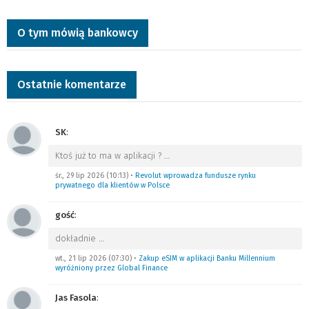
O tym mówią bankowcy
Ostatnie komentarze
SK
:
Ktoś już to ma w aplikacji ?
…
śr., 29 lip 2026 (10:13)
•
Revolut wprowadza fundusze rynku
prywatnego dla klientów w Polsce
gość
:
dokładnie
…
wt., 21 lip 2026 (07:30)
•
Zakup eSIM w aplikacji Banku Millennium
wyróżniony przez Global Finance
Jas Fasola
: