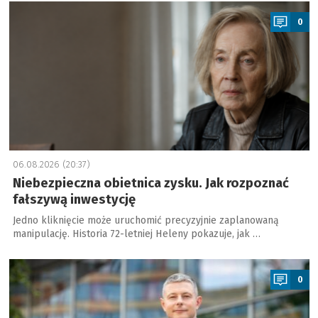
a
0
06.08.2026 (20:37)
Niebezpieczna obietnica zysku. Jak rozpoznać
fałszywą inwestycję
Jedno kliknięcie może uruchomić precyzyjnie zaplanowaną
manipulację. Historia 72-letniej Heleny pokazuje, jak …
a
0