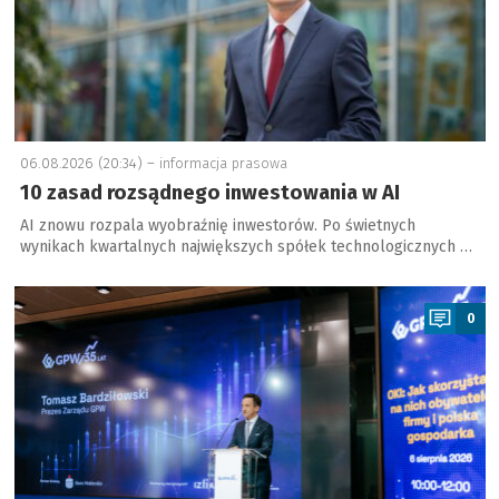
06.08.2026 (20:34) –
informacja prasowa
10 zasad rozsądnego inwestowania w AI
AI znowu rozpala wyobraźnię inwestorów. Po świetnych
wynikach kwartalnych największych spółek technologicznych …
a
0