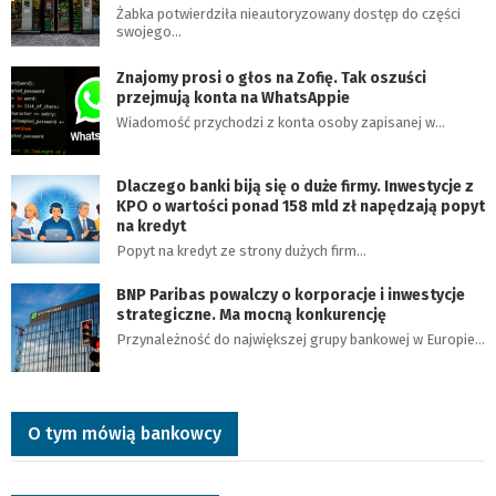
Żabka potwierdziła nieautoryzowany dostęp do części
swojego…
Znajomy prosi o głos na Zofię. Tak oszuści
przejmują konta na WhatsAppie
Wiadomość przychodzi z konta osoby zapisanej w…
Dlaczego banki biją się o duże firmy. Inwestycje z
KPO o wartości ponad 158 mld zł napędzają popyt
na kredyt
Popyt na kredyt ze strony dużych firm…
BNP Paribas powalczy o korporacje i inwestycje
strategiczne. Ma mocną konkurencję
Przynależność do największej grupy bankowej w Europie…
O tym mówią bankowcy