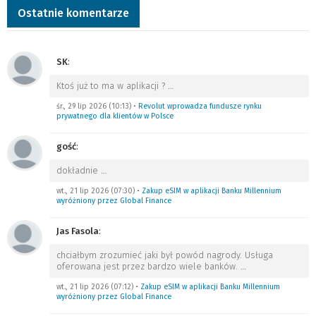
Ostatnie komentarze
SK
:
Ktoś już to ma w aplikacji ?
…
śr., 29 lip 2026 (10:13)
•
Revolut wprowadza fundusze rynku
prywatnego dla klientów w Polsce
gość
:
dokładnie
…
wt., 21 lip 2026 (07:30)
•
Zakup eSIM w aplikacji Banku Millennium
wyróżniony przez Global Finance
Jas Fasola
:
chciałbym zrozumieć jaki był powód nagrody. Usługa
oferowana jest przez bardzo wiele banków.
…
wt., 21 lip 2026 (07:12)
•
Zakup eSIM w aplikacji Banku Millennium
wyróżniony przez Global Finance