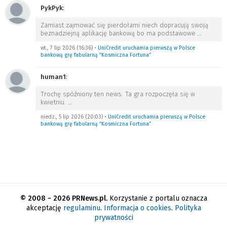
PykPyk
:
Zamiast zajmować się pierdołami niech dopracują swoją
beznadziejną aplikację bankową bo ma podstawowe
…
wt., 7 lip 2026 (16:36)
•
UniCredit uruchamia pierwszą w Polsce
bankową grę fabularną “Kosmiczna Fortuna”
human1
:
Trochę spóźniony ten news. Ta gra rozpoczęła się w
kwietniu.
…
niedz., 5 lip 2026 (20:03)
•
UniCredit uruchamia pierwszą w Polsce
bankową grę fabularną “Kosmiczna Fortuna”
© 2008 − 2026 PRNews.pl.
Korzystanie z portalu oznacza
akceptację
regulaminu
.
Informacja o cookies
.
Polityka
prywatności