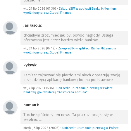
dokładnie
…
wt., 21 lip 2026 (07:30)
•
Zakup eSIM w aplikacji Banku Millennium
wyróżniony przez Global Finance
Jas Fasola
:
chciałbym zrozumieć jaki był powód nagrody. Usługa
oferowana jest przez bardzo wiele banków.
…
wt., 21 lip 2026 (07:12)
•
Zakup eSIM w aplikacji Banku Millennium
wyróżniony przez Global Finance
PykPyk
:
Zamiast zajmować się pierdołami niech dopracują swoją
beznadziejną aplikację bankową bo ma podstawowe
…
wt., 7 lip 2026 (16:36)
•
UniCredit uruchamia pierwszą w Polsce
bankową grę fabularną “Kosmiczna Fortuna”
human1
:
Trochę spóźniony ten news. Ta gra rozpoczęła się w
kwietniu.
…
niedz., 5 lip 2026 (20:03)
•
UniCredit uruchamia pierwszą w Polsce