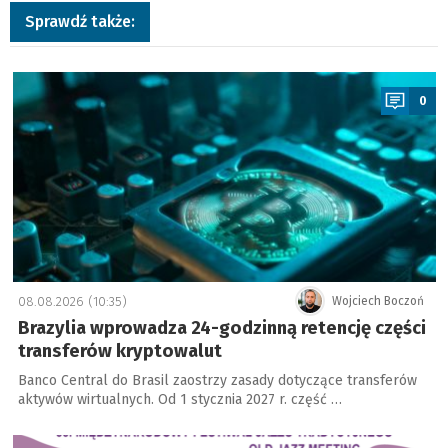
Sprawdź także:
a
0
08.08.2026 (10:35)
Wojciech Boczoń
Brazylia wprowadza 24-godzinną retencję części
transferów kryptowalut
Banco Central do Brasil zaostrzy zasady dotyczące transferów
aktywów wirtualnych. Od 1 stycznia 2027 r. część …
a