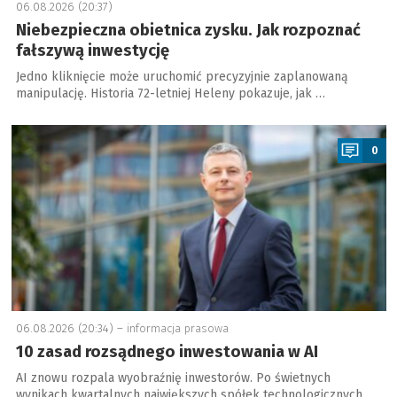
06.08.2026 (20:37)
Niebezpieczna obietnica zysku. Jak rozpoznać
fałszywą inwestycję
Jedno kliknięcie może uruchomić precyzyjnie zaplanowaną
manipulację. Historia 72-letniej Heleny pokazuje, jak …
a
0
06.08.2026 (20:34) –
informacja prasowa
10 zasad rozsądnego inwestowania w AI
AI znowu rozpala wyobraźnię inwestorów. Po świetnych
wynikach kwartalnych największych spółek technologicznych …