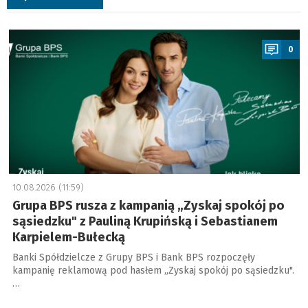
a
0
10.08.2026 (11:59)
Grupa BPS rusza z kampanią „Zyskaj spokój po
sąsiedzku" z Pauliną Krupińską i Sebastianem
Karpielem-Bułecką
Banki Spółdzielcze z Grupy BPS i Bank BPS rozpoczęły
kampanię reklamową pod hasłem „Zyskaj spokój po sąsiedzku".
…
a