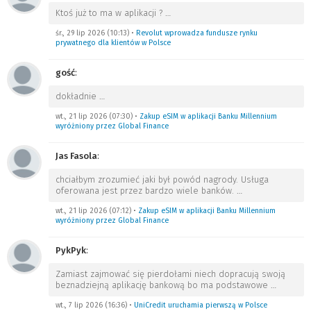
Ktoś już to ma w aplikacji ?
…
śr., 29 lip 2026 (10:13)
•
Revolut wprowadza fundusze rynku
prywatnego dla klientów w Polsce
gość
:
dokładnie
…
wt., 21 lip 2026 (07:30)
•
Zakup eSIM w aplikacji Banku Millennium
wyróżniony przez Global Finance
Jas Fasola
:
chciałbym zrozumieć jaki był powód nagrody. Usługa
oferowana jest przez bardzo wiele banków.
…
wt., 21 lip 2026 (07:12)
•
Zakup eSIM w aplikacji Banku Millennium
wyróżniony przez Global Finance
PykPyk
:
Zamiast zajmować się pierdołami niech dopracują swoją
beznadziejną aplikację bankową bo ma podstawowe
…
wt., 7 lip 2026 (16:36)
•
UniCredit uruchamia pierwszą w Polsce