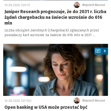
10.08.2026 (09:11)
Wojciech Boczoń
Juniper Research prognozuje, że do 2031 r. liczba
żądań chargebacku na świecie wzrośnie do 616
mln
Liczba obciążeń zwrotnych (chargeback) zgłaszanych przez
posiadaczy kart wzrośnie na świecie do 616 mln w 2031 …
a
0
10.08.2026 (07:56)
Wojciech Boczoń
Open banking w USA może przestać być