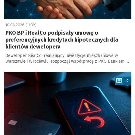
10.08.2026 (11:39)
PKO BP i RealCo podpisały umowę o
preferencyjnych kredytach hipotecznych dla
klientów dewelopera
Deweloper RealCo, realizujący inwestycje mieszkaniowe w
Warszawie i Wrocławiu, rozpoczął współpracę z PKO Bankiem …
a
0